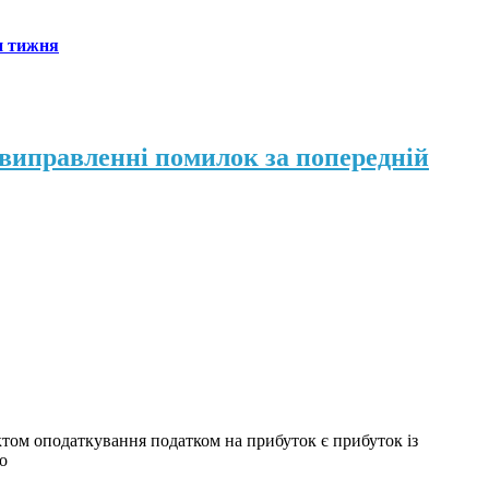
н тижня
 виправленні помилок за попередній
ктом оподаткування податком на прибуток є прибуток із
о