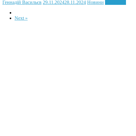
Геннадій Васильєв
29.11.2024
28.11.2024
Новини
Read more
Next »