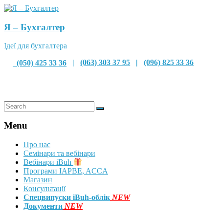
Я – Бухгалтер
Ідеї для бухгалтера
(050) 425 33 36
|
(063) 303 37 95
|
(096) 825 33 36
Menu
Про нас
Семінари та вебінари
Вебінари iBuh
Програми IAPBE, ACCA
Магазин
Консультації
Спецвипуски iBuh-облік
NEW
Документи
NEW