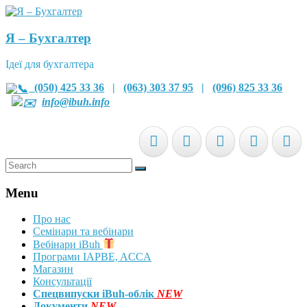
Я – Бухгалтер
Ідеї для бухгалтера
(050) 425 33 36
|
(063) 303 37 95
|
(096) 825 33 36
info@ibuh.info
Menu
Про нас
Семінари та вебінари
Вебінари iBuh
Програми IAPBE, ACCA
Магазин
Консультації
Спецвипуски iBuh-облік
NEW
Документи
NEW