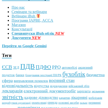
Про нас
Семінари та вебінари
Вебінари iBuh
Програми IAPBE, ACCA
Магазин
Консультації
Спецвипуски iBuh-облік
NEW
Документи
NEW
Перейти до Google Gemini
Теги
ПДВ
ПДФО
ЄСВ
РРО
автомобілі
акцизний
ЗЕД
бухоблік
бюджетна
податок
банки
блокування реєстрації ПН/РК
воєнний стан
сфера
виправлення помилок
відповідальність
відпустка
відрядження
військовий збір
декларація
електронний документообіг
зарплата
звільнення
звітність
кадрове діловодство
лікарняні
мобілізація
карантин
оренда
первинні
оплата праці
основні засоби
неприбуткові організації
пальне
перевірки