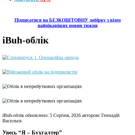
Підписатися на БЕЗКОШТОВНУ добірку з відео
найцікавіших новин тижня
iBuh-облік
iBuh-облік
обновлено:
5 Серпня, 2026
автором:
Геннадій
Васильєв
Увесь “Я – Бухгалтер”