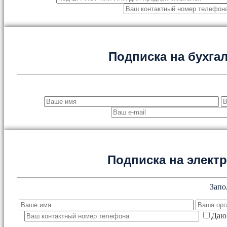
Подписка на бухга
Подписка на элект
Запо
Даю 