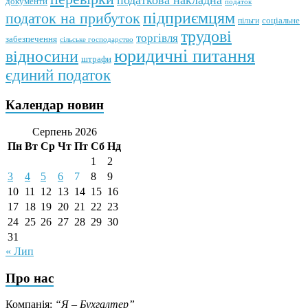
податкова накладна
документи
податок
підприємцям
податок на прибуток
пільги
соціальне
трудові
торгівля
забезпечення
сільське господарство
юридичні питання
відносини
штрафи
єдиний податок
Календар новин
Серпень 2026
Пн
Вт
Ср
Чт
Пт
Сб
Нд
1
2
3
4
5
6
7
8
9
10
11
12
13
14
15
16
17
18
19
20
21
22
23
24
25
26
27
28
29
30
31
« Лип
Про нас
Компанія:
“Я – Бухгалтер”