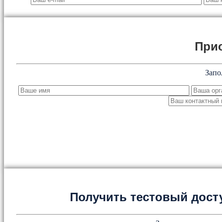
При
Запо
Получить тестовый дост