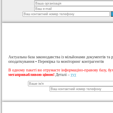
Актуальна база законодавства із мільйонами документів та р
оподаткування • Перевірка та моніторинг контрагентів
В одному пакеті ви отрумаєте інформаціно-правову базу, бу
мегапривабливою ціною!
Деталі –
тут