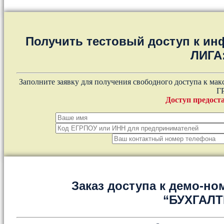
Получить тестовый доступ к и
ЛИГА
Заполните заявку для получения свободного доступа к ма
Г
Доступ предоста
Заказ доступа к демо-но
“БУХГАЛ