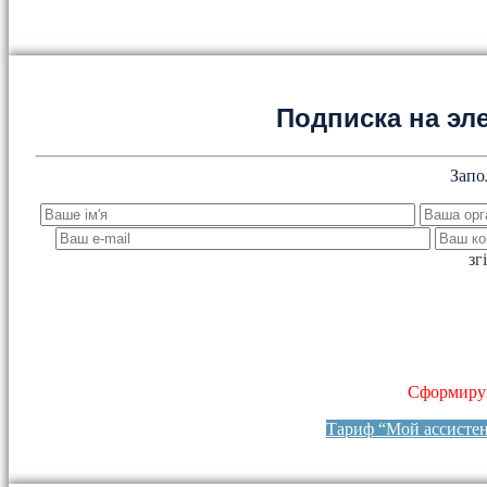
Подписка на эл
Запо
зг
Сформируй
Тариф “Мой ассисте