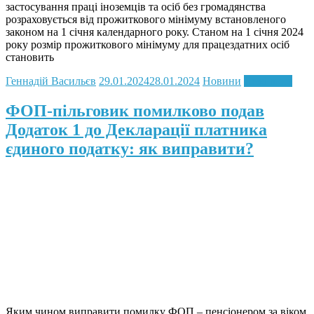
застосування праці іноземців та осіб без громадянства
розраховується від прожиткового мінімуму встановленого
законом на 1 січня календарного року. Станом на 1 січня 2024
року розмір прожиткового мінімуму для працездатних осіб
становить
Геннадій Васильєв
29.01.2024
28.01.2024
Новини
Read more
ФОП-пільговик помилково подав
Додаток 1 до Декларації платника
єдиного податку: як виправити?
Яким чином виправити помилку ФОП – пенсіонером за віком