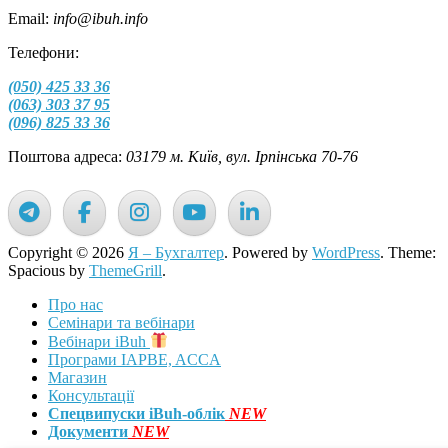
Email:
info@ibuh.info
Телефони:
(050) 425 33 36
(063) 303 37 95
(096) 825 33 36
Поштова адреса:
03179 м. Київ, вул. Ірпінська 70-76
Copyright © 2026
Я – Бухгалтер
. Powered by
WordPress
. Theme:
Spacious by
ThemeGrill
.
Про нас
Семінари та вебінари
Вебінари iBuh
Програми IAPBE, ACCA
Магазин
Консультації
Спецвипуски iBuh-облік
NEW
Документи
NEW