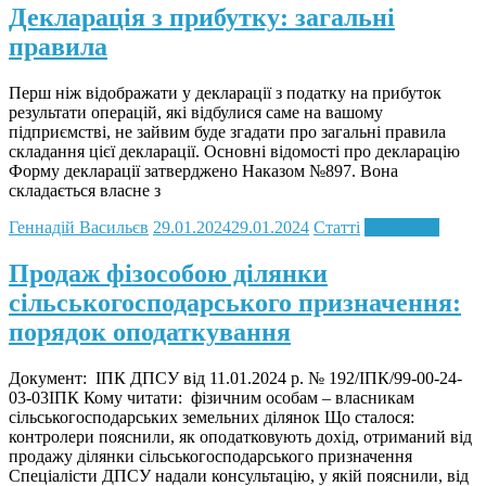
Декларація з прибутку: загальні
правила
Перш ніж відображати у декларації з податку на прибуток
результати операцій, які відбулися саме на вашому
підприємстві, не зайвим буде згадати про загальні правила
складання цієї декларації. Основні відомості про декларацію
Форму декларації затверджено Наказом №897. Вона
складається власне з
Геннадій Васильєв
29.01.2024
29.01.2024
Статті
Read more
Продаж фізособою ділянки
сільськогосподарського призначення:
порядок оподаткування
Документ: ІПК ДПСУ від 11.01.2024 р. № 192/ІПК/99-00-24-
03-03ІПК Кому читати: фізичним особам – власникам
сільськогосподарських земельних ділянок Що сталося:
контролери пояснили, як оподатковують дохід, отриманий від
продажу ділянки сільськогосподарського призначення
Спеціалісти ДПСУ надали консультацію, у якій пояснили, від