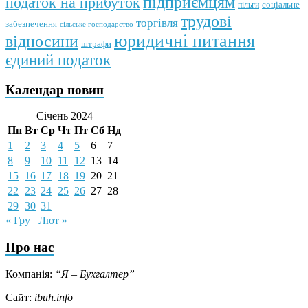
підприємцям
податок на прибуток
пільги
соціальне
трудові
торгівля
забезпечення
сільське господарство
юридичні питання
відносини
штрафи
єдиний податок
Календар новин
Січень 2024
Пн
Вт
Ср
Чт
Пт
Сб
Нд
1
2
3
4
5
6
7
8
9
10
11
12
13
14
15
16
17
18
19
20
21
22
23
24
25
26
27
28
29
30
31
« Гру
Лют »
Про нас
Компанія:
“Я – Бухгалтер”
Сайт:
ibuh.info