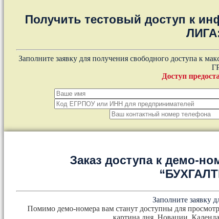
Получить тестовый доступ к и
ЛИГА
Заполните заявку для получения свободного доступа к ма
Г
Доступ предоста
Заказ доступа к демо-но
“БУХГАЛ
Заполните заявку д
Помимо демо-номера вам станут доступны для просмотр
картина дня, Новации, Календа