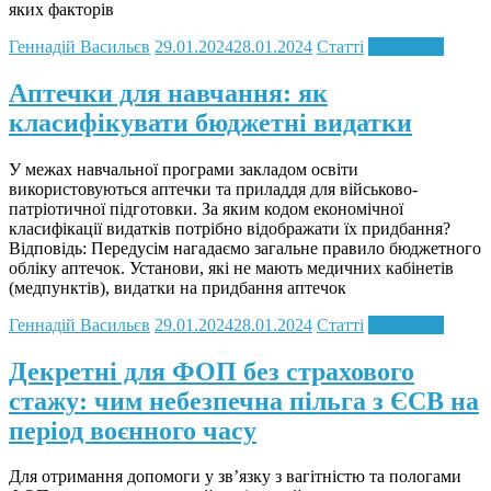
яких факторів
Геннадій Васильєв
29.01.2024
28.01.2024
Статті
Read more
Аптечки для навчання: як
класифікувати бюджетні видатки
У межах навчальної програми закладом освіти
використовуються аптечки та приладдя для військово-
патріотичної підготовки. За яким кодом економічної
класифікації видатків потрібно відображати їх придбання?
Відповідь: Передусім нагадаємо загальне правило бюджетного
обліку аптечок. Установи, які не мають медичних кабінетів
(медпунктів), видатки на придбання аптечок
Геннадій Васильєв
29.01.2024
28.01.2024
Статті
Read more
Декретні для ФОП без страхового
стажу: чим небезпечна пільга з ЄСВ на
період воєнного часу
Для отримання допомоги у зв’язку з вагітністю та пологами