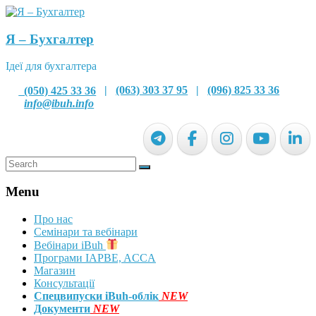
Я – Бухгалтер
Ідеї для бухгалтера
(050) 425 33 36
|
(063) 303 37 95
|
(096) 825 33 36
info@ibuh.info
Menu
Про нас
Семінари та вебінари
Вебінари iBuh
Програми IAPBE, ACCA
Магазин
Консультації
Спецвипуски iBuh-облік
NEW
Документи
NEW