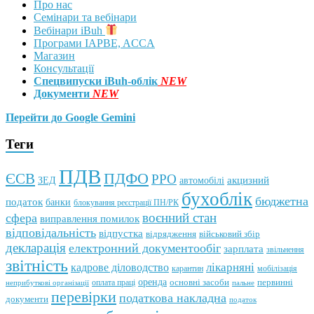
Про нас
Семінари та вебінари
Вебінари iBuh
Програми IAPBE, ACCA
Магазин
Консультації
Спецвипуски iBuh-облік
NEW
Документи
NEW
Перейти до Google Gemini
Теги
ПДВ
ПДФО
ЄСВ
РРО
автомобілі
акцизний
ЗЕД
бухоблік
бюджетна
податок
банки
блокування реєстрації ПН/РК
воєнний стан
сфера
виправлення помилок
відповідальність
відпустка
відрядження
військовий збір
декларація
електронний документообіг
зарплата
звільнення
звітність
кадрове діловодство
лікарняні
мобілізація
карантин
оренда
первинні
оплата праці
основні засоби
неприбуткові організації
пальне
перевірки
податкова накладна
документи
податок