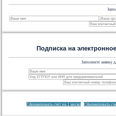
Запо
Подписка на электронн
Заполните заявку д
Сформировать счет на 1 месяц
Сформировать сче