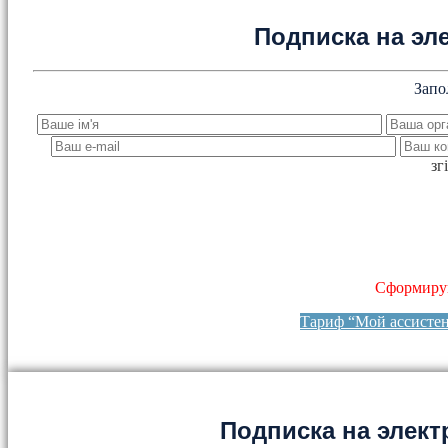
Подписка на эл
Запо
зг
Сформируй
Тариф “Мой ассисте
Подписка на элект