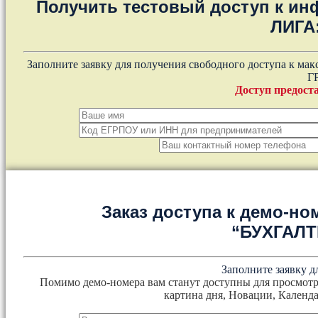
Получить тестовый доступ к и
ЛИГА
Заполните заявку для получения свободного доступа к ма
Г
Доступ предоста
Заказ доступа к демо-но
“БУХГАЛ
Заполните заявку д
Помимо демо-номера вам станут доступны для просмотр
картина дня, Новации, Календа