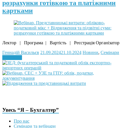
розрахунки готівкою та платіжними
картками
Лектор | Програма | Вартість | Реєстрація Організатор
Геннадій Васильєв
21.09.2024
21.10.2024
Новини
,
Семінари
Read more
Увесь “Я – Бухгалтер”
Про нас
Семінари та вебінари