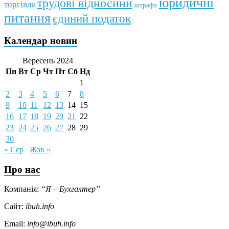
юридичні
трудові відносини
торгівля
штрафи
питання
єдиний податок
Календар новин
Вересень 2024
Пн
Вт
Ср
Чт
Пт
Сб
Нд
1
2
3
4
5
6
7
8
9
10
11
12
13
14
15
16
17
18
19
20
21
22
23
24
25
26
27
28
29
30
« Сер
Жов »
Про нас
Компанія:
“Я – Бухгалтер”
Сайт:
ibuh.info
Email:
info@ibuh.info