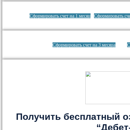
Сформировать счет на 1 месяц
Сформировать сче
Сформировать счет на 3 месяца
С
Получить бесплатный о
“Дебет