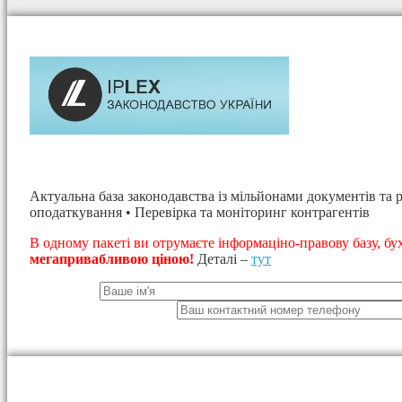
Актуальна база законодавства із мільйонами документів та р
оподаткування • Перевірка та моніторинг контрагентів
В одному пакеті ви отрумаєте інформаціно-правову базу, бу
мегапривабливою ціною!
Деталі –
тут