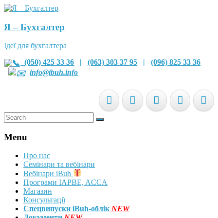
Я – Бухгалтер
Ідеї для бухгалтера
(050) 425 33 36
|
(063) 303 37 95
|
(096) 825 33 36
info@ibuh.info
Menu
Про нас
Семінари та вебінари
Вебінари iBuh
Програми IAPBE, ACCA
Магазин
Консультації
Спецвипуски iBuh-облік
NEW
Документи
NEW