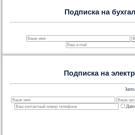
Подписка на бухга
Подписка на элект
Запо
Даю 