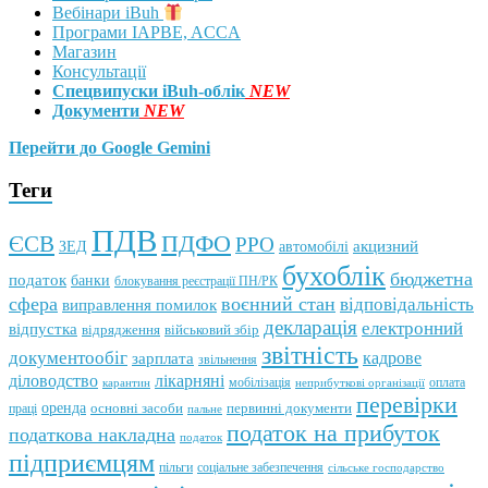
Вебінари iBuh
Програми IAPBE, ACCA
Магазин
Консультації
Спецвипуски iBuh-облік
NEW
Документи
NEW
Перейти до Google Gemini
Теги
ПДВ
ПДФО
ЄСВ
РРО
автомобілі
акцизний
ЗЕД
бухоблік
бюджетна
податок
банки
блокування реєстрації ПН/РК
сфера
воєнний стан
відповідальність
виправлення помилок
декларація
електронний
відпустка
відрядження
військовий збір
звітність
документообіг
зарплата
кадрове
звільнення
лікарняні
діловодство
мобілізація
оплата
карантин
неприбуткові організації
перевірки
оренда
первинні документи
праці
основні засоби
пальне
податок на прибуток
податкова накладна
податок
підприємцям
пільги
соціальне забезпечення
сільське господарство