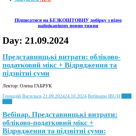
Підписатися на БЕЗКОШТОВНУ добірку з відео
найцікавіших новин тижня
Day:
21.09.2024
Представницькі витрати: обліково-
податковий мікс + Відрядження та
підзвітні суми
Лектор: Олена ГАБРУК
Геннадій Васильєв
21.09.2024
24.10.2024
Вебінари IBUH
Read
more
Вебінар. Представницькі витрати:
обліково-податковий мікс +
Відрядження та підзвітні суми: