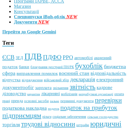
Програми IAPBE, ACCA
Магазин
Консультації
Спецвипуски iBuh-облік
NEW
Документи
NEW
Перейти до Google Gemini
Теги
ПДВ
ПДФО
ЄСВ
РРО
автомобілі
акцизний
ЗЕД
бухоблік
бюджетна
податок
банки
блокування реєстрації ПН/РК
сфера
воєнний стан
відповідальність
виправлення помилок
декларація
електронний
відпустка
відрядження
військовий збір
звітність
документообіг
зарплата
кадрове
звільнення
лікарняні
діловодство
мобілізація
оплата
карантин
неприбуткові організації
перевірки
оренда
первинні документи
праці
основні засоби
пальне
податок на прибуток
податкова накладна
податок
підприємцям
пільги
соціальне забезпечення
сільське господарство
юридичні
трудові відносини
торгівля
штрафи