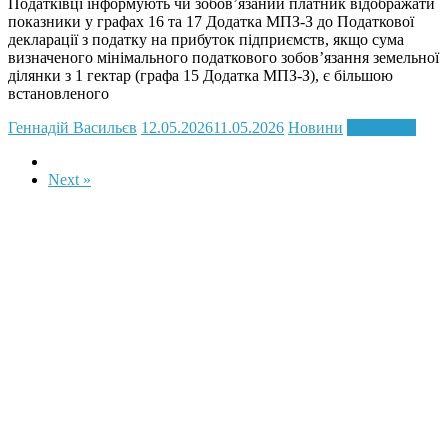
Податківці інформують чи зобов’язаний платник відображати
показники у графах 16 та 17 Додатка МПЗ-З до Податкової
декларації з податку на прибуток підприємств, якщо сума
визначеного мінімального податкового зобов’язання земельної
ділянки з 1 гектар (графа 15 Додатка МПЗ-З), є більшою
встановленого
Геннадій Васильєв
12.05.2026
11.05.2026
Новини
Read more
Next »