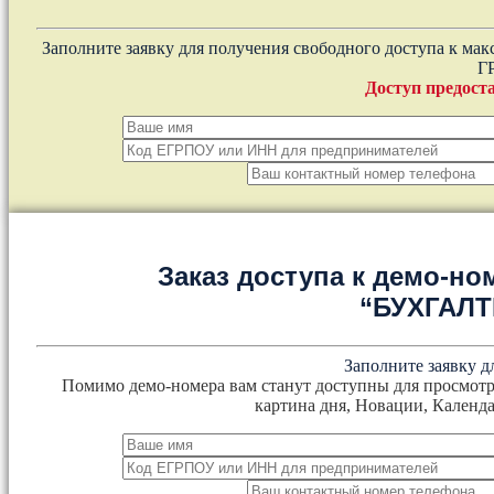
Заполните заявку для получения свободного доступа к ма
Г
Доступ предоста
Заказ доступа к демо-но
“БУХГАЛ
Заполните заявку д
Помимо демо-номера вам станут доступны для просмотр
картина дня, Новации, Календа