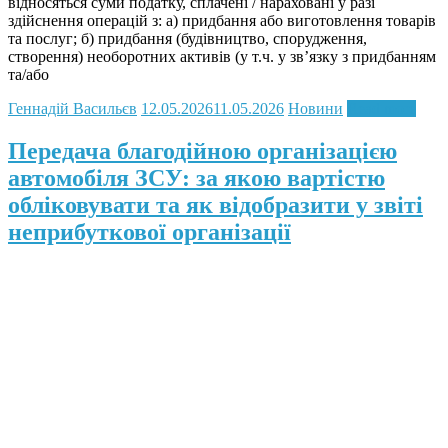
відносяться суми податку, сплачені / нараховані у разі
здійснення операцій з: а) придбання або виготовлення товарів
та послуг; б) придбання (будівництво, спорудження,
створення) необоротних активів (у т.ч. у зв’язку з придбанням
та/або
Геннадій Васильєв
12.05.2026
11.05.2026
Новини
Read more
Передача благодійною організацією
автомобіля ЗСУ: за якою вартістю
обліковувати та як відобразити у звіті
неприбуткової організації