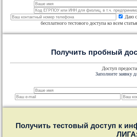
Даю с
бесплатного тестового доступа ко всем стат
Получить пробный дос
Доступ предоста
Заполните заявку д
Получить тестовый доступ к и
ЛИГА