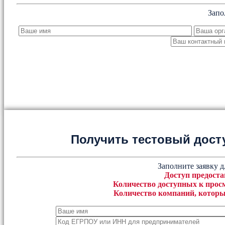
Запо
Получить тестовый дост
Заполните заявку д
Доступ предоста
Количество доступных к просм
Количество компаний, которы