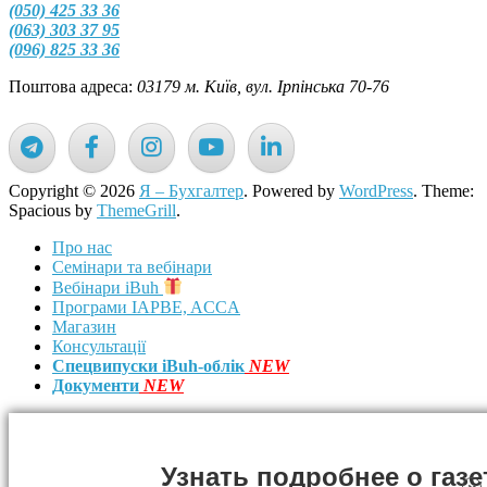
(050) 425 33 36
(063) 303 37 95
(096) 825 33 36
Поштова адреса:
03179 м. Київ, вул. Ірпінська 70-76
Copyright © 2026
Я – Бухгалтер
. Powered by
WordPress
. Theme:
Spacious by
ThemeGrill
.
Про нас
Семінари та вебінари
Вебінари iBuh
Програми IAPBE, ACCA
Магазин
Консультації
Спецвипуски iBuh-облік
NEW
Документи
NEW
Узнать подробнее о газе