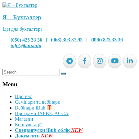
Я – Бухгалтер
Ідеї для бухгалтера
(050) 425 33 36
|
(063) 303 37 95
|
(096) 825 33 36
info@ibuh.info
Menu
Про нас
Семінари та вебінари
Вебінари iBuh
Програми IAPBE, ACCA
Магазин
Консультації
Спецвипуски iBuh-облік
NEW
Документи
NEW