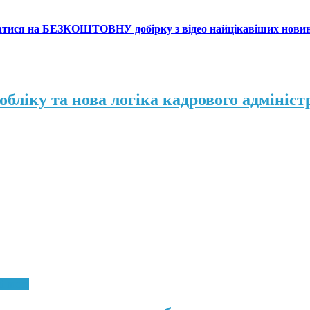
атися на БЕЗКОШТОВНУ добірку з відео найцікавіших нови
бліку та нова логіка кадрового адмініст
d more