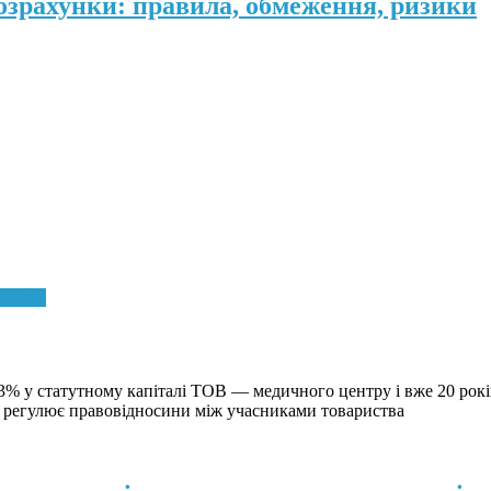
розрахунки: правила, обмеження, ризики
d more
% у статутному капіталі ТОВ — медичного центру і вже 20 рокі
 регулює правовідносини між учасниками товариства