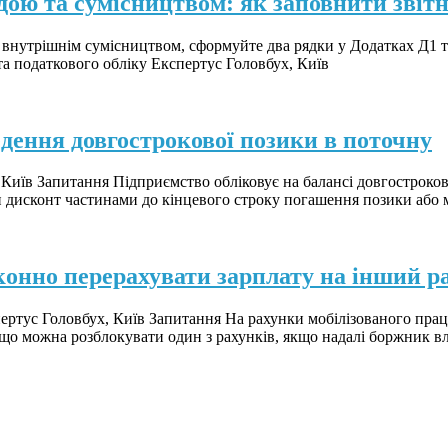
дою та сумісництвом: як заповнити звітн
внутрішнім сумісництвом, сформуйте два рядки у Додатках Д1 та
та податкового обліку Експертус Головбух, Київ
едення довгострокової позики в поточну
Київ Запитання Підприємство обліковує на балансі довгостроков
ти дисконт частинами до кінцевого строку погашення позики або
конно перерахувати зарплату на інший р
пертус Головбух, Київ Запитання На рахунки мобілізованого пра
 що можна розблокувати один з рахунків, якщо надалі боржник вл