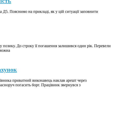
ість
 Д5. Пояснимо на прикладі, як у цій ситуації заповнити
у позику. До строку її погашення залишився один рік. Перевели
 можна
ахунок
цівника приватний виконавець наклав арешт через
асноруч погасить борг. Працівник звернувся з