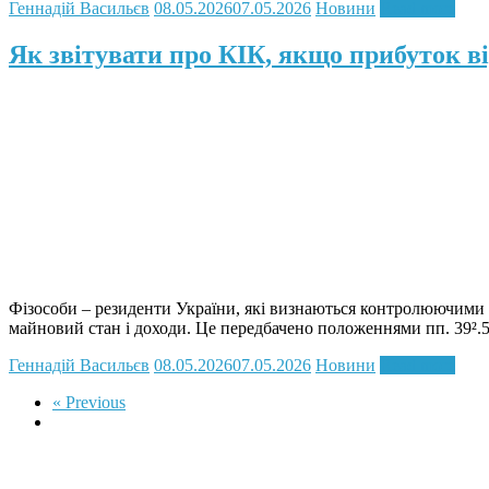
Геннадій Васильєв
08.05.2026
07.05.2026
Новини
Read more
Як звітувати про КІК, якщо прибуток в
Фізособи – резиденти України, які визнаються контролюючими о
майновий стан і доходи. Це передбачено положеннями пп. 39².5.
Геннадій Васильєв
08.05.2026
07.05.2026
Новини
Read more
« Previous