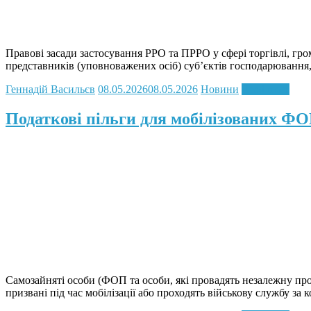
Правові засади застосування РРО та ПРРО у сфері торгівлі, гро
представників (уповноважених осіб) суб’єктів господарювання, я
Геннадій Васильєв
08.05.2026
08.05.2026
Новини
Read more
Податкові пільги для мобілізованих Ф
Самозайняті особи (ФОП та особи, які провадять незалежну профе
призвані під час мобілізації або проходять військову службу за