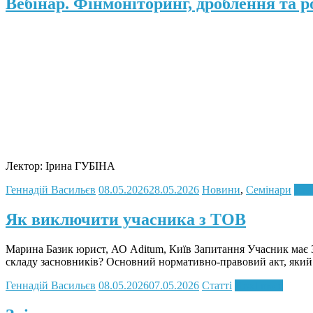
Вебінар. Фінмоніторинг, дроблення та 
Лектор: Ірина ГУБІНА
Геннадій Васильєв
08.05.2026
28.05.2026
Новини
,
Семінари
Rea
Як виключити учасника з ТОВ
Марина Базик юрист, АО Aditum, Київ Запитання Учасник має 3
складу засновників? Основний нормативно-правовий акт, який
Геннадій Васильєв
08.05.2026
07.05.2026
Статті
Read more