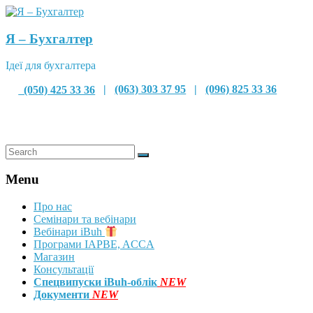
Я – Бухгалтер
Ідеї для бухгалтера
(050) 425 33 36
|
(063) 303 37 95
|
(096) 825 33 36
Menu
Про нас
Семінари та вебінари
Вебінари iBuh
Програми IAPBE, ACCA
Магазин
Консультації
Спецвипуски iBuh-облік
NEW
Документи
NEW