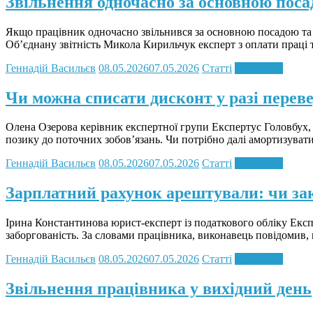
Звільнення одночасно за основною поса
Якщо працівник одночасно звільнився за основною посадою та 
Об’єднану звітність Микола Кирильчук експерт з оплати праці 
Геннадій Васильєв
08.05.2026
07.05.2026
Статті
Read more
Чи можна списати дисконт у разі перев
Олена Озерова керівник експертної групи Експертус Головбух, 
позику до поточних зобов’язань. Чи потрібно далі амортизува
Геннадій Васильєв
08.05.2026
07.05.2026
Статті
Read more
Зарплатний рахунок арештували: чи за
Ірина Константинова юрист-експерт із податкового обліку Екс
заборгованість. За словами працівника, виконавець повідомив,
Геннадій Васильєв
08.05.2026
07.05.2026
Статті
Read more
Звільнення працівника у вихідний день