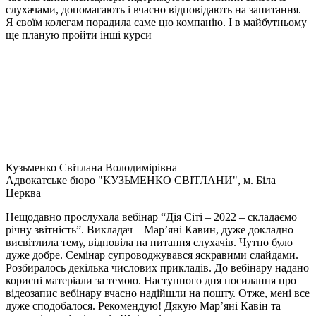
слухачами, допомагають і вчасно відповідають на запитання.
Я своїм колегам порадила саме цю компанію. І в майбутньому
ще планую пройти інші курси
Кузьменко Світлана Володимірівна
Адвокатське бюро "КУЗЬМЕНКО СВІТЛАНИ", м. Біла
Церква
Нещодавно прослухала вебінар “Дія Сіті – 2022 – складаємо
річну звітність”. Викладач – Мар’яні Кавин, дуже докладно
висвітлила тему, відповіла на питання слухачів. Чутно було
дуже добре. Семінар супроводжувався яскравими слайдами.
Розбиралось декілька числових прикладів. До вебінару надано
корисні матеріали за темою. Наступного дня посилання про
відеозапис вебінару вчасно надійшли на пошту. Отже, мені все
дуже сподобалося. Рекомендую! Дякую Мар’яні Кавін та