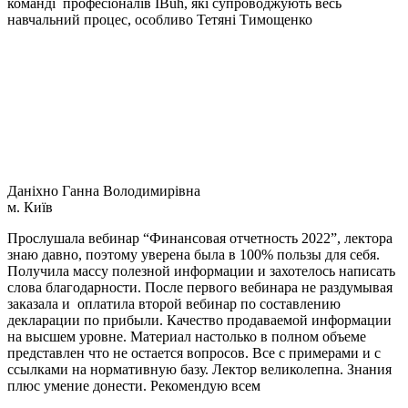
команді професіоналів IBuh, які супроводжують весь
навчальний процес, особливо Тетяні Тимощенко
Даніхно Ганна Володимирівна
м. Київ
Прослушала вебинар “Финансовая отчетность 2022”, лектора
знаю давно, поэтому уверена была в 100% пользы для себя.
Получила массу полезной информации и захотелось написать
слова благодарности. После первого вебинара не раздумывая
заказала и оплатила второй вебинар по составлению
декларации по прибыли. Качество продаваемой информации
на высшем уровне. Материал настолько в полном объеме
представлен что не остается вопросов. Все с примерами и с
ссылками на нормативную базу. Лектор великолепна. Знания
плюс умение донести. Рекомендую всем