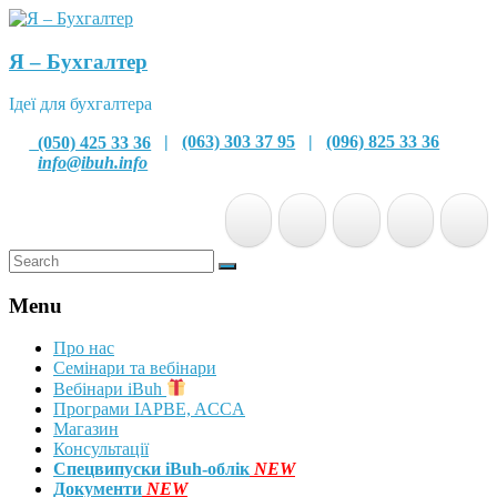
Я – Бухгалтер
Ідеї для бухгалтера
(050) 425 33 36
|
(063) 303 37 95
|
(096) 825 33 36
info@ibuh.info
Menu
Про нас
Семінари та вебінари
Вебінари iBuh
Програми IAPBE, ACCA
Магазин
Консультації
Спецвипуски iBuh-облік
NEW
Документи
NEW