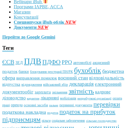
Вебінари iBuh
Програми IAPBE, ACCA
Магазин
Консультації
Спецвипуски iBuh-облік
NEW
Документи
NEW
Перейти до Google Gemini
Теги
ПДВ
ПДФО
ЄСВ
РРО
автомобілі
акцизний
ЗЕД
бухоблік
бюджетна
податок
банки
блокування реєстрації ПН/РК
сфера
воєнний стан
відповідальність
виправлення помилок
декларація
електронний
відпустка
відрядження
військовий збір
звітність
документообіг
зарплата
кадрове
звільнення
лікарняні
діловодство
мобілізація
оплата
карантин
неприбуткові організації
перевірки
оренда
первинні документи
праці
основні засоби
пальне
податок на прибуток
податкова накладна
податок
підприємцям
пільги
соціальне забезпечення
сільське господарство
юридичні
трудові відносини