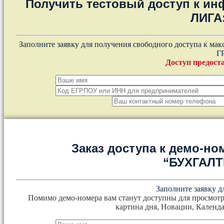
Получить тестовый доступ к и
ЛИГА
Заполните заявку для получения свободного доступа к ма
Г
Доступ предоста
Заказ доступа к демо-но
“БУХГАЛ
Заполните заявку д
Помимо демо-номера вам станут доступны для просмотр
картина дня, Новации, Календа