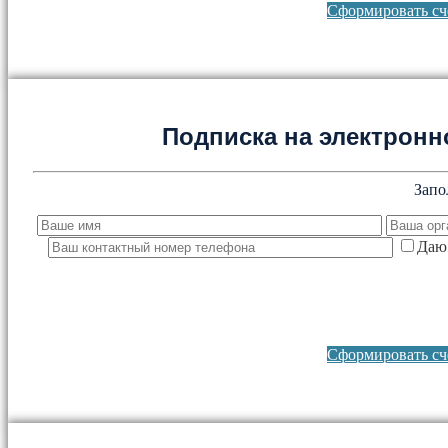
Сформировать сче
Подписка на электронно
Запо
Даю 
Сформировать сче