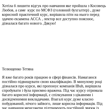
Хотіла б лишити відгук про навчання яке пройшла з Косовець
Любов, а саме курс по МСФЗ (головний бухгалтер) , дуже
корисний практичний курс, вирішила піти на нього перед
здачею екзамена АССА , лектор все доступно пояснює,
дізналася багато нового. Дякую!
Телющенко Тетяна
Я вже багато років працюю в сфері фінансів. Намагаюся
постійно підвищувати свою кваліфікацію. В минулому році
дізналася про курси, які пропонує компанія IBuh, вирішила
спробувати і була приємно вражена. Під час курсу отримала
багато корисної інформації, є спілкування з цікавими і
досвідченимия викладачами. Взагалі курс дуже класно
побудований, нічого зайвого, лише корисна інформація. Під
час навчання менеджери підтримують постійний звязок із