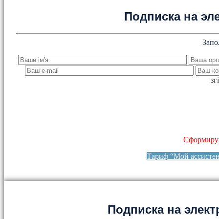
Подписка на эл
Запо
зг
Сформируй
Тариф “Мой ассисте
Подписка на элект