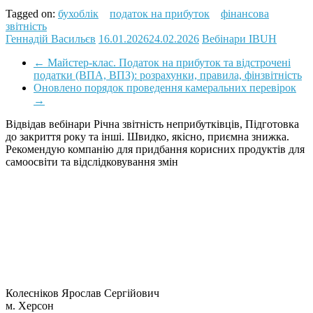
Tagged on:
бухоблік
податок на прибуток
фінансова
звітність
Геннадій Васильєв
16.01.2026
24.02.2026
Вебінари IBUH
←
Майстер-клас. Податок на прибуток та відстрочені
податки (ВПА, ВПЗ): розрахунки, правила, фінзвітність
Оновлено порядок проведення камеральних перевірок
→
Відвідав вебінари Річна звітність неприбутківців, Підготовка
до закриття року та інші. Швидко, якісно, приємна знижка.
Рекомендую компанію для придбання корисних продуктів для
самоосвіти та відслідковування змін
Колесніков Ярослав Сергійович
м. Херсон