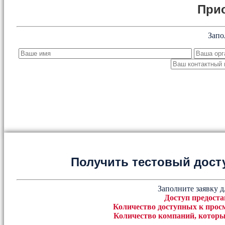
При
Запо
Получить тестовый дост
Заполните заявку д
Доступ предоста
Количество доступных к просм
Количество компаний, которы