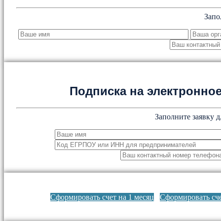
Запо
Подписка на электронн
Заполните заявку д
Сформировать счет на 1 месяц
Сформировать сче