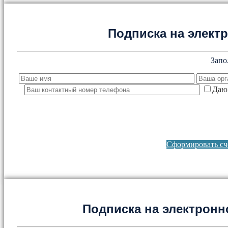
Подписка на элект
Запо
Даю 
Сформировать сче
Подписка на электронно