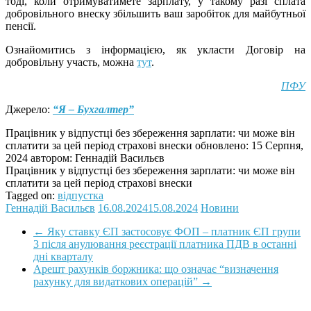
тоді, коли отримуватимете зарплату, у такому разі сплата
добровільного внеску збільшить ваш заробіток для майбутньої
пенсії.
Ознайомитись з інформацією, як укласти Договір на
добровільну участь, можна
тут
.
ПФУ
Джерело:
“Я – Бухгалтер”
Працівник у відпустці без збереження зарплати: чи може він
сплатити за цей період страхові внески
обновлено:
15 Серпня,
2024
автором:
Геннадій Васильєв
Працівник у відпустці без збереження зарплати: чи може він
сплатити за цей період страхові внески
Tagged on:
відпустка
Геннадій Васильєв
16.08.2024
15.08.2024
Новини
←
Яку ставку ЄП застосовує ФОП – платник ЄП групи
3 після анулювання реєстрації платника ПДВ в останні
дні кварталу
Арешт рахунків боржника: що означає “визначення
рахунку для видаткових операцій”
→