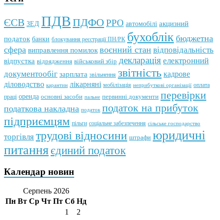
ПДВ
ПДФО
ЄСВ
РРО
автомобілі
акцизний
ЗЕД
бухоблік
бюджетна
податок
банки
блокування реєстрації ПН/РК
сфера
воєнний стан
відповідальність
виправлення помилок
декларація
електронний
відпустка
відрядження
військовий збір
звітність
документообіг
зарплата
кадрове
звільнення
лікарняні
діловодство
мобілізація
оплата
карантин
неприбуткові організації
перевірки
оренда
первинні документи
праці
основні засоби
пальне
податок на прибуток
податкова накладна
податок
підприємцям
пільги
соціальне забезпечення
сільське господарство
юридичні
трудові відносини
торгівля
штрафи
питання
єдиний податок
Календар новин
Серпень 2026
Пн
Вт
Ср
Чт
Пт
Сб
Нд
1
2