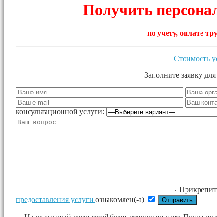
Получить персона
по учету, оплате т
Стоимость у
Заполните заявку для
консультационной услуги:
Прикрепит
предоставления услуги
ознакомлен(-а)
На указанный вами email будет отправлен счет. После п