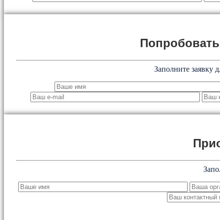
Попробоват
Заполните заявку д
При
Запо