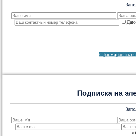
Запо
Даю 
Сформировать сче
Подписка на эл
Запо
зг