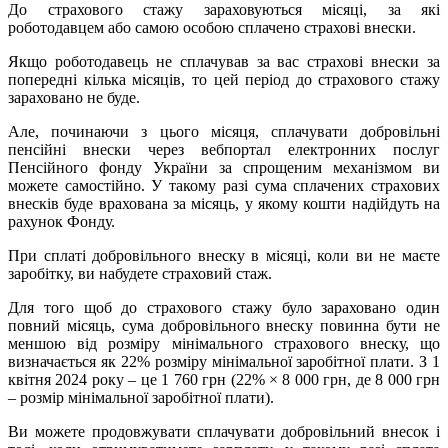
До страхового стажу зараховуються місяці, за які
роботодавцем або самою особою сплачено страхові внески.
Якщо роботодавець не сплачував за вас страхові внески за
попередні кілька місяців, то цей період до страхового стажу
зараховано не буде.
Але, починаючи з цього місяця, сплачувати добровільні
пенсійні внески через вебпортал електронних послуг
Пенсійного фонду України за спрощеним механізмом ви
можете самостійно. У такому разі сума сплачених страхових
внесків буде врахована за місяць, у якому кошти надійдуть на
рахунок Фонду.
При сплаті добровільного внеску в місяці, коли ви не маєте
заробітку, ви набудете страховий стаж.
Для того щоб до страхового стажу було зараховано один
повний місяць, сума добровільного внеску повинна бути не
меншою від розміру мінімального страхового внеску, що
визначається як 22% розміру мінімальної заробітної плати. З 1
квітня 2024 року – це 1 760 грн (22% × 8 000 грн, де 8 000 грн
– розмір мінімальної заробітної плати).
Ви можете продовжувати сплачувати добровільний внесок і