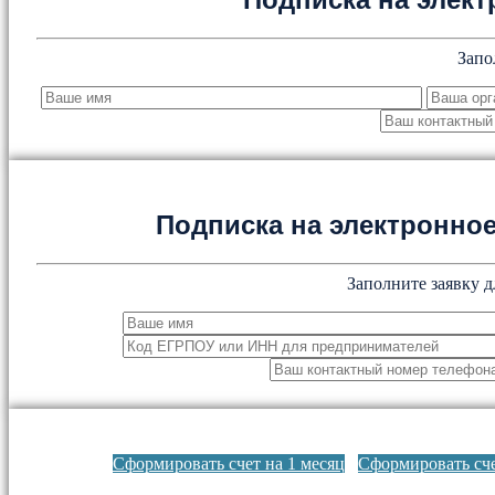
Запо
Подписка на электронн
Заполните заявку д
Сформировать счет на 1 месяц
Сформировать сче