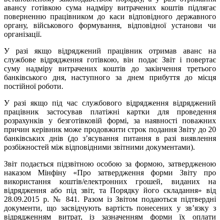
авансу готівкою сума надміру витрачених коштів підлягає
поверненню працівником до каси відповідного державного
органу, військового формування, відповідної установи чи
організації.
У разі якщо відряджений працівник отримав аванс на
службове відрядження готівкою, він подає Звіт і повертає
суму надміру витрачених коштів до закінчення третього
банківського дня, наступного за днем прибуття до місця
постійної роботи.
У разі якщо під час службового відрядження відряджений
працівник застосував платіжні картки для проведення
розрахунків у безготівковій формі, за наявності поважних
причин керівник може продовжити строк подання Звіту до 20
банківських днів (до з’ясування питання в разі виявлення
розбіжностей між відповідними звітними документами).
Звіт подається підзвітною особою за формою, затвердженою
наказом Мінфіну «Про затвердження форми Звіту про
використання коштів/електронних грошей, виданих на
відрядження або під звіт, та Порядку його складання» від
28.09.2015 р. № 841. Разом із Звітом подаються підтвердні
документи, що засвідчують вартість понесених у зв’язку з
відрядженням витрат, із зазначенням форми їх оплати