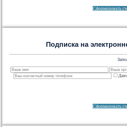
Сформировать сче
Подписка на электронно
Запо
Даю 
Сформировать сче