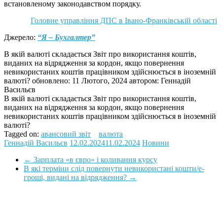
встановленому законодавством порядку.
Головне управління ДПС в Івано-Франківській області
Джерело:
“Я – Бухгалтер”
В якій валюті складається Звіт про використання коштів,
виданих на відрядження за кордон, якщо повернення
невикористаних коштів працівником здійснюється в іноземній
валюті?
обновлено:
11 Лютого, 2024
автором:
Геннадій
Васильєв
В якій валюті складається Звіт про використання коштів,
виданих на відрядження за кордон, якщо повернення
невикористаних коштів працівником здійснюється в іноземній
валюті?
Tagged on:
авансовий звіт
валюта
Геннадій Васильєв
12.02.2024
11.02.2024
Новини
←
Зарплата «в євро» і коливання курсу
В які терміни слід повернути невикористані кошти/е-
гроші, видані на відрядження?
→