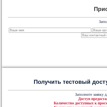
При
Запо
Получить тестовый дост
Заполните заявку д
Доступ предоста
Количество доступных к просм