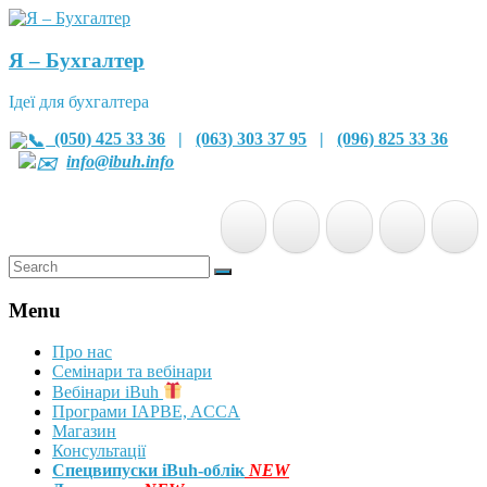
Я – Бухгалтер
Ідеї для бухгалтера
(050) 425 33 36
|
(063) 303 37 95
|
(096) 825 33 36
info@ibuh.info
Menu
Про нас
Семінари та вебінари
Вебінари iBuh
Програми IAPBE, ACCA
Магазин
Консультації
Спецвипуски iBuh-облік
NEW