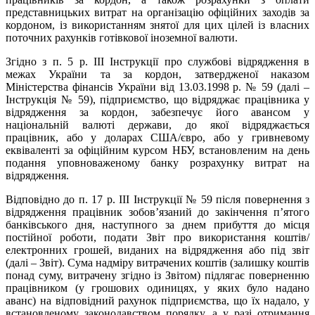
представницьких витрат на організацію офіційних заходів за
кордоном, із використанням знятої для цих цілей із власних
поточних рахунків готівкової іноземної валюти.
Згідно з п. 5 р. IІІ Інструкції про службові відрядження в
межах України та за кордон, затвердженої наказом
Міністерства фінансів України від 13.03.1998 р. № 59 (далі –
Інструкція № 59), підприємство, що відряджає працівника у
відрядження за кордон, забезпечує його авансом у
національній валюті держави, до якої відряджається
працівник, або у доларах США/євро, або у гривневому
еквіваленті за офіційним курсом НБУ, встановленим на день
подання уповноваженому банку розрахунку витрат на
відрядження.
Відповідно до п. 17 р. ІІІ Інструкції № 59 після повернення з
відрядження працівник зобов’язаний до закінчення п’ятого
банківського дня, наступного за днем прибуття до місця
постійної роботи, подати Звіт про використання коштів/
електронних грошей, виданих на відрядження або під звіт
(далі – Звіт). Сума надміру витрачених коштів (залишку коштів
понад суму, витрачену згідно із Звітом) підлягає поверненню
працівником (у грошових одиницях, у яких було надано
аванс) на відповідний рахунок підприємства, що їх надало, у
встановленому законодавством порядку, а у разі отримання