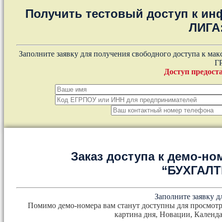
Получить тестовый доступ к и
ЛИГА
Заполните заявку для получения свободного доступа к ма
Г
Доступ предоста
Заказ доступа к демо-но
“БУХГАЛ
Заполните заявку д
Помимо демо-номера вам станут доступны для просмотр
картина дня, Новации, Календа