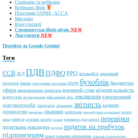
Семінари та вебінари
Вебінари iBuh
Програми IAPBE, ACCA
Магазин
Консультації
Спецвипуски iBuh-облік
NEW
Документи
NEW
Перейти до Google Gemini
Теги
ПДВ
ПДФО
ЄСВ
РРО
автомобілі
акцизний
ЗЕД
бухоблік
бюджетна
податок
банки
блокування реєстрації ПН/РК
сфера
воєнний стан
відповідальність
виправлення помилок
декларація
електронний
відпустка
відрядження
військовий збір
звітність
документообіг
зарплата
кадрове
звільнення
лікарняні
діловодство
мобілізація
оплата
карантин
неприбуткові організації
перевірки
оренда
первинні документи
праці
основні засоби
пальне
податок на прибуток
податкова накладна
податок
підприємцям
пільги
соціальне забезпечення
сільське господарство