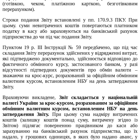
(готівкою, чеком, платіжною карткою, безготівковим
перерахунком).
Строки подання Звіту встановлені у пп. 170.9.3 ПКУ. При
цьому. суми невитрачених коштів повертаються платником
податку в касу або зараховуються на банківський рахунок
підприємства до чи під час подання Звіту.
Пунктом 19 р. III Інструкції № 59 передбачено, що під час
складання Звіту перерахунок здійснених у відрядженні витрат,
які підтверджено документально, здійснюється відповідно до
фактичного обмінного курсу, застосованого банком, у разі
відсутності підтвердних документів про обмін валюти –
зважаючи на крос-курс, розрахований за офіційним обмінним
валютним курсом, встановленим НБУ на день затвердження
Звіту.
Враховуючи викладене,
Звіт складається у національній
валюті України за крос-курсом, розрахованим за офіційним
обмінним валютним курсом, встановленим НБУ на день
затвердження Звіту.
При цьому сума надміру витрачених
коштів (залишку коштів понад суму, витрачену згідно із
Звітом) підлягає поверненню працівником до каси або
зарахуванню на банківський рахунок підприємства, що їх
надало, у грошових одиницях, в яких було надано аванс, у