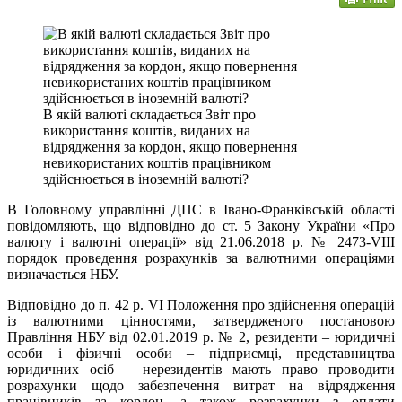
В якій валюті складається Звіт про
використання коштів, виданих на
відрядження за кордон, якщо повернення
невикористаних коштів працівником
здійснюється в іноземній валюті?
В Головному управлінні ДПС в Івано-Франківській області
повідомляють, що відповідно до ст. 5 Закону України «Про
валюту і валютні операції» від 21.06.2018 р. № 2473-VIII
порядок проведення розрахунків за валютними операціями
визначається НБУ.
Відповідно до п. 42 р. VI Положення про здійснення операцій
із валютними цінностями, затвердженого постановою
Правління НБУ від 02.01.2019 р. № 2, резиденти – юридичні
особи і фізичні особи – підприємці, представництва
юридичних осіб – нерезидентів мають право проводити
розрахунки щодо забезпечення витрат на відрядження
працівників за кордон, а також розрахунки з оплати