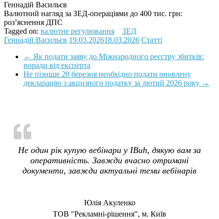
Геннадій Васильєв
Валютний нагляд за ЗЕД-операціями до 400 тис. грн:
роз’яснення ДПС
Tagged on:
валютне регулювання
ЗЕД
Геннадій Васильєв
19.03.2026
18.03.2026
Статті
←
Як подати заяву до Міжнародного реєстру збитків:
поради від експерта
Не пізніше 20 березня необхідно подати оновлену
декларацію з акцизного податку за лютий 2026 року
→
Не один рік купую вебінари у IBuh, дякую вам за
оперативність. Завжди вчасно отримані
документи, завжди актуальні теми вебінарів
Юлія Акуленко
TOB "Рекламні-рішення", м. Київ