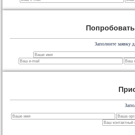
Попробоват
Заполните заявку д
При
Запо