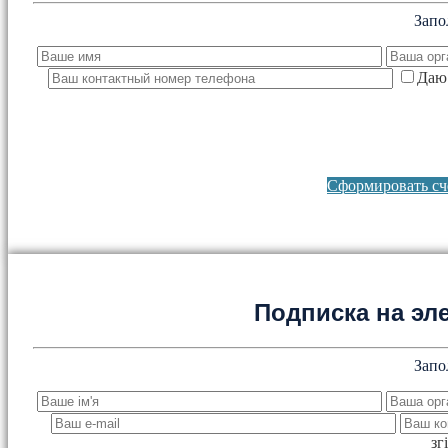
Запо
Даю 
Сформировать сче
Подписка на эл
Запо
зг