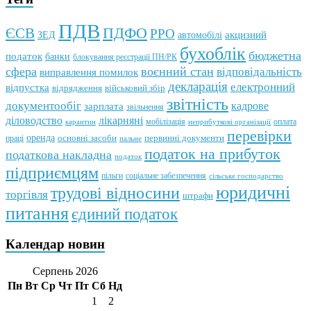
ПДВ
ПДФО
ЄСВ
РРО
автомобілі
акцизний
ЗЕД
бухоблік
бюджетна
податок
банки
блокування реєстрації ПН/РК
сфера
воєнний стан
відповідальність
виправлення помилок
декларація
електронний
відпустка
відрядження
військовий збір
звітність
документообіг
зарплата
кадрове
звільнення
лікарняні
діловодство
мобілізація
оплата
карантин
неприбуткові організації
перевірки
оренда
первинні документи
праці
основні засоби
пальне
податок на прибуток
податкова накладна
податок
підприємцям
пільги
соціальне забезпечення
сільське господарство
юридичні
трудові відносини
торгівля
штрафи
питання
єдиний податок
Календар новин
Серпень 2026
Пн
Вт
Ср
Чт
Пт
Сб
Нд
1
2