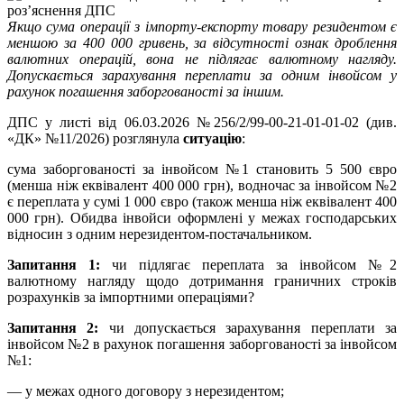
Якщо сума операції з імпорту-експорту товару резидентом є
меншою за 400 000 гривень, за відсутності ознак дроблення
валютних операцій, вона не підлягає валютному нагляду.
Допускається зарахування переплати за одним інвойсом у
рахунок погашення заборгованості за іншим.
ДПС у листі від 06.03.2026 №256/2/99-00-21-01-01-02 (див.
«ДК» №11/2026) розглянула
ситуацію
:
сума заборгованості за інвойсом №1 становить 5 500 євро
(менша ніж еквівалент 400 000 грн), водночас за інвойсом №2
є переплата у сумі 1 000 євро (також менша ніж еквівалент 400
000 грн). Обидва інвойси оформлені у межах господарських
відносин з одним нерезидентом-постачальником.
Запитання 1:
чи підлягає переплата за інвойсом №2
валютному нагляду щодо дотримання граничних строків
розрахунків за імпортними операціями?
Запитання 2:
чи допускається зарахування переплати за
інвойсом №2 в рахунок погашення заборгованості за інвойсом
№1:
— у межах одного договору з нерезидентом;