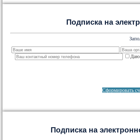
Подписка на элект
Запо
Даю 
Сформировать сче
Подписка на электронно