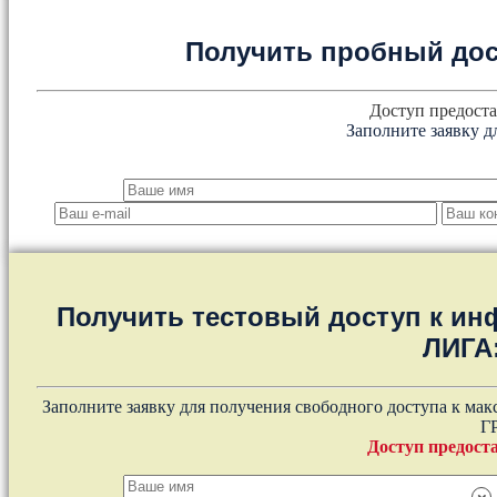
Получить пробный дос
Доступ предоста
Заполните заявку д
Получить тестовый доступ к и
ЛИГА
Заполните заявку для получения свободного доступа к ма
Г
Доступ предоста