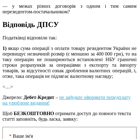
— у межах різних договорів з одним і тим самим
нерезидентом-постачальником?
Відповідь ДПСУ
Податківці відповіли так:
1)
якщо сума операції з оплати товару резидентом України не
перевищує незначний розмір (є меншою за 400 000 грн), то на
таку операцію не поширюються встановлені НБУ граничні
строки розрахунків за операціями з експорту та імпорту
товарів, за відсутності ознак дроблення валютних операцій, і,
отже, така операція не підлягає валютному нагляду;
<…>
Джерело:
Дебет-Кредит
–
не забудьте оформити передплату
на улюблене видання!
Щоб
БЕЗКОШТОВНО
отримати доступ до повного текста
статті заповніть, будь ласка, заявку:
*
Ваше ім'я