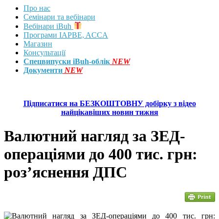
Про нас
Семінари та вебінари
Вебінари iBuh
Програми IAPBE, ACCA
Магазин
Консультації
Спецвипуски iBuh-облік
NEW
Документи
NEW
Підписатися на БЕЗКОШТОВНУ добірку з відео
найцікавіших новин тижня
Валютний нагляд за ЗЕД-
операціями до 400 тис. грн:
роз’яснення ДПС