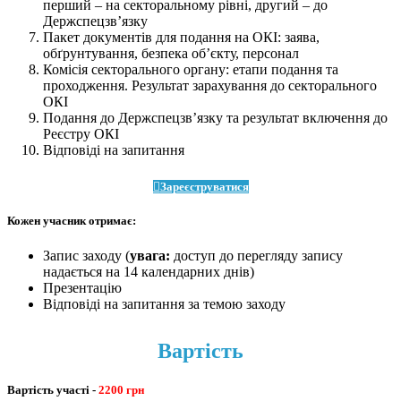
перший – на секторальному рівні, другий – до
Держспецзв’язку
Пакет документів для подання на ОКІ: заява,
обґрунтування, безпека об’єкту, персонал
Комісія секторального органу: етапи подання та
проходження. Результат зарахування до секторального
ОКІ
Подання до Держспецзв’язку та результат включення до
Реєстру ОКІ
Відповіді на запитання
Зареєструватися
Кожен учасник отримає:
Запис заходу (
увага:
доступ до перегляду запису
надається на 14 календарних днів)
Презентацію
Відповіді на запитання за темою заходу
Вартість
Вартість участі -
2200 грн