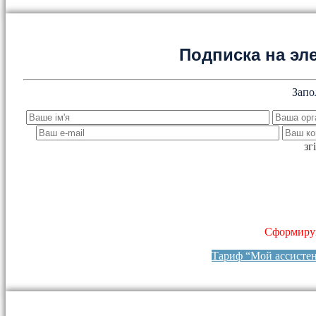
Подписка на эл
Запо
зг
Сформируй
Тариф “Мой ассисте