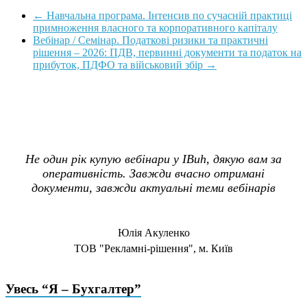
←
Навчальна програма. Інтенсив по сучасній практиці
примноження власного та корпоративного капіталу
Вебінар / Семінар. Податкові ризики та практичні
рішення – 2026: ПДВ, первинні документи та податок на
прибуток, ПДФО та військовий збір
→
Не один рік купую вебінари у IBuh, дякую вам за
оперативність. Завжди вчасно отримані
документи, завжди актуальні теми вебінарів
Юлія Акуленко
TOB "Рекламні-рішення", м. Київ
Увесь “Я – Бухгалтер”