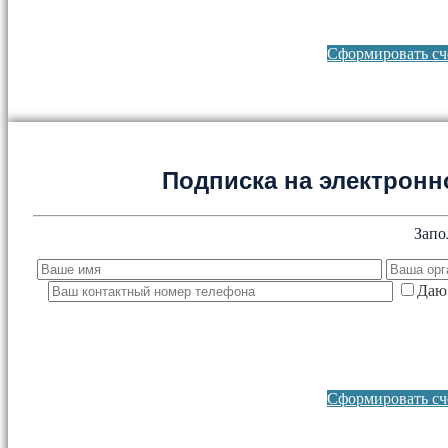
Сформировать сче
Подписка на электронно
Запо
Даю 
Сформировать сче