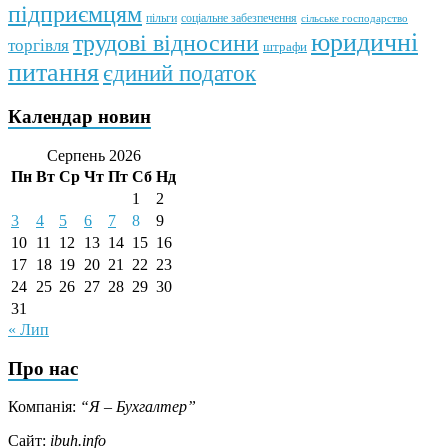
підприємцям
пільги
соціальне забезпечення
сільське господарство
юридичні
трудові відносини
торгівля
штрафи
питання
єдиний податок
Календар новин
Серпень 2026
Пн
Вт
Ср
Чт
Пт
Сб
Нд
1
2
3
4
5
6
7
8
9
10
11
12
13
14
15
16
17
18
19
20
21
22
23
24
25
26
27
28
29
30
31
« Лип
Про нас
Компанія:
“Я – Бухгалтер”
Сайт:
ibuh.info