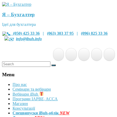
Я – Бухгалтер
Ідеї для бухгалтера
(050) 425 33 36
|
(063) 303 37 95
|
(096) 825 33 36
info@ibuh.info
Menu
Про нас
Семінари та вебінари
Вебінари iBuh
Програми IAPBE, ACCA
Магазин
Консультації
Спецвипуски iBuh-облік
NEW