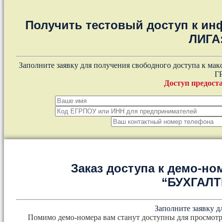
Получить тестовый доступ к и
ЛИГА
Заполните заявку для получения свободного доступа к ма
Г
Доступ предоста
Заказ доступа к демо-но
“БУХГАЛ
Заполните заявку д
Помимо демо-номера вам станут доступны для просмотр