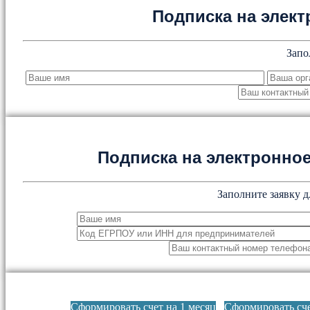
Подписка на элект
Запо
Подписка на электронн
Заполните заявку д
Сформировать счет на 1 месяц
Сформировать сче