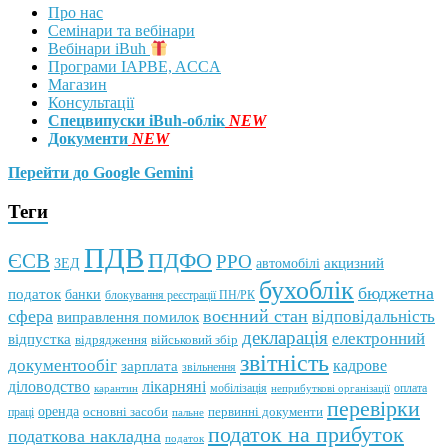
Про нас
Семінари та вебінари
Вебінари iBuh
Програми IAPBE, ACCA
Магазин
Консультації
Спецвипуски iBuh-облік
NEW
Документи
NEW
Перейти до Google Gemini
Теги
ПДВ
ПДФО
ЄСВ
РРО
автомобілі
акцизний
ЗЕД
бухоблік
бюджетна
податок
банки
блокування реєстрації ПН/РК
сфера
воєнний стан
відповідальність
виправлення помилок
декларація
електронний
відпустка
відрядження
військовий збір
звітність
документообіг
зарплата
кадрове
звільнення
лікарняні
діловодство
мобілізація
оплата
карантин
неприбуткові організації
перевірки
оренда
первинні документи
праці
основні засоби
пальне
податок на прибуток
податкова накладна
податок