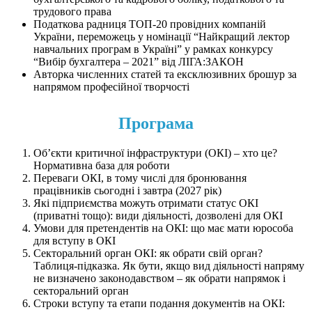
трудового права
Податкова радниця ТОП-20 провідних компаній
України, переможець у номінації “Найкращий лектор
навчальних програм в Україні” у рамках конкурсу
“Вибір бухгалтера – 2021” від ЛІГА:ЗАКОН
Авторка численних статей та ексклюзивних брошур за
напрямом професійної творчості
Програма
Об’єкти критичної інфраструктури (ОКІ) – хто це?
Нормативна база для роботи
Переваги ОКІ, в тому числі для бронювання
працівників сьогодні і завтра (2027 рік)
Які підприємства можуть отримати статус ОКІ
(приватні тощо): види діяльності, дозволені для ОКІ
Умови для претендентів на ОКІ: що має мати юрособа
для вступу в ОКІ
Секторальний орган ОКІ: як обрати свій орган?
Таблиця-підказка. Як бути, якщо вид діяльності напряму
не визначено законодавством – як обрати напрямок і
секторальний орган
Строки вступу та етапи подання документів на ОКІ: