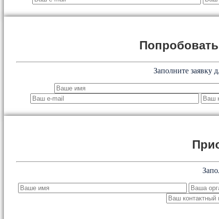
Попробоват
Заполните заявку д
При
Запо