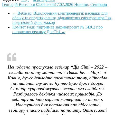
Геннадій Васильєв
05.02.2026
17.02.2026
Новини
,
Семінари
←
Вебінар. Відключення електроенергії: наслідки для
обліку та оподаткування, відключення електроенергії як
податковий форс-мажор
Комітет Ради підтримав законопроєкт № 14362 про
оновлення режиму Дія Сіті
→
Нещодавно прослухала вебінар “Дія Сіті – 2022 –
складаємо річну звітність”. Викладач – Мар’яні
Кавин, дуже докладно висвітлила тему, відповіла
на питання слухачів. Чутно було дуже добре.
Семінар супроводжувався яскравими слайдами.
Розбиралось декілька числових прикладів. До
вебінару надано корисні матеріали за темою.
Наступного дня посилання про відеозапис
вебінару вчасно надійшли на пошту. Отже, мені