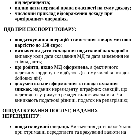
від нерезидента
;
вплив дати передачі права власності на суму доходу;
числовий приклад відображення доходу при
«розірваних» операціях.
ПДВ ПРИ ЕКСПОРТІ ТОВАРУ:
оподаткування операцій з вивезення товару митною
вартістю до 150 євро
;
визначення дати складання податкової накладної
в
випадку коли дата складання МД та дата вивезення не
співпадають;
що робити, якщо МД оформлена
, а фактичного
перетину кордону не відбулось (в тому числі внаслідок
бойових дій)
документальне оформлення та оподаткування
знижок
, наданих нерезиденту, штрафних санкцій, що
нерезидент утримує з резидента-постачальника. Чи
виникають податкові різниці, податок на репатріацію;
ОПОДАТКУВАННЯ ПОСЛУГ, НАДАНИХ
НЕРЕЗИДЕНТУ
:
оподатковувані операції.
Визначення дати зобов’язань
при отриманні передоплати та врахуванні валюти на