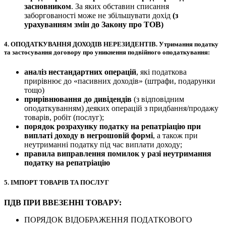
засновником
. За яких обставин списання
заборгованості може не збільшувати дохід
(з
урахуванням змін до Закону про ТОВ)
4.
ОПОДАТКУВАННЯ ДОХОДІВ НЕРЕЗИДЕНТІВ
. Утримання податку
та застосування договору про уникнення подвійного оподаткування:
аналіз нестандартних операцій
, які податкова
прирівнює до «пасивних доходів» (штрафи, подарунки
тощо)
прирівнювання до дивідендів
(з відповідним
оподаткуванням) деяких операцій з придбання/продажу
товарів, робіт (послуг);
порядок розрахунку податку на репатріацію при
виплаті доходу в негрошовій формі
, а також при
неутриманні податку під час виплати доходу;
правила виправлення помилок у разі неутримання
податку на репатріацію
5.
ІМПОРТ ТОВАРІВ ТА ПОСЛУГ
ПДВ ПРИ ВВЕЗЕННІ ТОВАРУ:
ПОРЯДОК ВІДОБРАЖЕННЯ ПОДАТКОВОГО