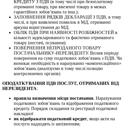
КРЕДИТУ З ПДВ (в тому числі при безоплатному
отриманні товару, при ввезенні товару в межах
гарантійних зобов’язань та інш.);
ЗАПОВНЕННЯ РЯДКІВ ДЕКЛАРАЦІЇ З ПДВ, в тому
числі, в при виявленні помилок в МД, отриманні
аркуша коригування до МД;
ОБЛІК ПДВ ПРИ НАЯВНОСТІ РОЗБІЖНОСТЕЙ в
кількості задекларованого та фактично отриманого
товару (нестачі, псування);
ПОВЕРНЕННЯ НЕПРОДАНОГО ТОВАРУ
ПОСТАЧАЛЬНИКУ-НЕРЕЗИДЕНТУ. Вплив періоду
повернення на суму податкових зобов’язань з ПДВ. Чи
виникає необхідність в нарахуванні «компенсаційних»
зобов’язань (аналізуємо в тому числі позицію
контролюючих органів)
ОПОДАТКУВАННЯ ПДВ ПОСЛУГ, ОТРИМАНИХ ВІД
НЕРЕЗИДЕНТА
:
правила визначення місця постачання
. Нарахування
податкових зобов’язань та відображення податкового
кредиту. Порядок складання та реєстрації податкової
накладної
як відображати податковий кредит
, якщо акти на
послуги надходять із запізненням;