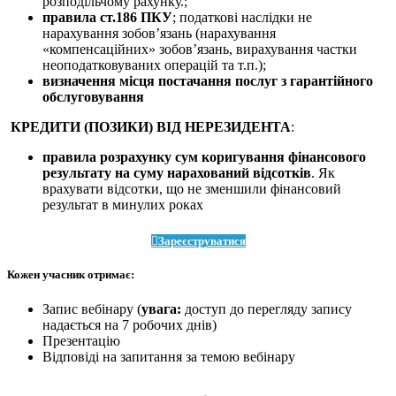
розподільчому рахунку.;
правила ст.186 ПКУ
; податкові наслідки не
нарахування зобов’язань (нарахування
«компенсаційних» зобов’язань, вирахування частки
неоподатковуваних операцій та т.п.);
визначення місця постачання послуг з гарантійного
обслуговування
КРЕДИТИ (ПОЗИКИ) ВІД НЕРЕЗИДЕНТА
:
правила розрахунку сум коригування фінансового
результату на суму нарахований відсотків
. Як
врахувати відсотки, що не зменшили фінансовий
результат в минулих роках
Зареєструватися
Кожен учасник отримає:
Запис вебінару (
увага:
доступ до перегляду запису
надається на 7 робочих днів)
Презентацію
Відповіді на запитання за темою вебінару