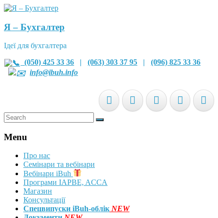
Я – Бухгалтер
Ідеї для бухгалтера
(050) 425 33 36
|
(063) 303 37 95
|
(096) 825 33 36
info@ibuh.info
Menu
Про нас
Семінари та вебінари
Вебінари iBuh
Програми IAPBE, ACCA
Магазин
Консультації
Спецвипуски iBuh-облік
NEW
Документи
NEW