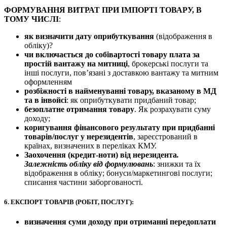
ФОРМУВАННЯ ВИТРАТ ПРИ ІМПОРТІ ТОВАРУ, В
ТОМУ ЧИСЛІ
:
як визначити дату оприбуткування
(відображення в
обліку)?
чи включається до собівартості товару плата за
простій вантажу на митниці
, брокерські послуги та
інші послуги, пов’язані з доставкою вантажу та митним
оформленням
розбіжності в найменуванні товару, вказаному в МД
та в інвойсі
: як оприбуткувати придбаний товар;
безоплатне отримання товару
. Як розрахувати суму
доходу;
коригування фінансового результату при придбанні
товарів/послуг у нерезидентів
, зареєстрований в
країнах, визначених в переліках КМУ.
Заохочення (кредит-ноти) від нерезидента
.
Залежність обліку від формулювань
: знижки та їх
відображення в обліку; бонуси/маркетингові послуги;
списання частини заборгованості.
6.
ЕКСПОРТ ТОВАРІВ (РОБІТ, ПОСЛУГ):
визначення суми доходу при отриманні передоплати