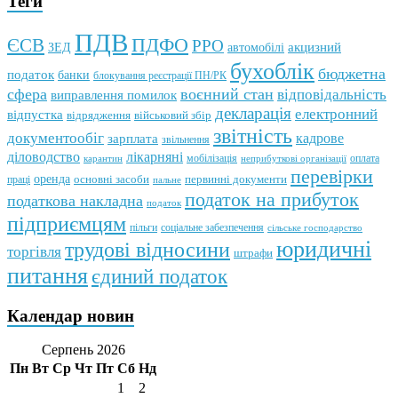
Теги
ПДВ
ПДФО
ЄСВ
РРО
автомобілі
акцизний
ЗЕД
бухоблік
бюджетна
податок
банки
блокування реєстрації ПН/РК
сфера
воєнний стан
відповідальність
виправлення помилок
декларація
електронний
відпустка
відрядження
військовий збір
звітність
документообіг
зарплата
кадрове
звільнення
лікарняні
діловодство
мобілізація
оплата
карантин
неприбуткові організації
перевірки
оренда
первинні документи
праці
основні засоби
пальне
податок на прибуток
податкова накладна
податок
підприємцям
пільги
соціальне забезпечення
сільське господарство
юридичні
трудові відносини
торгівля
штрафи
питання
єдиний податок
Календар новин
Серпень 2026
Пн
Вт
Ср
Чт
Пт
Сб
Нд
1
2