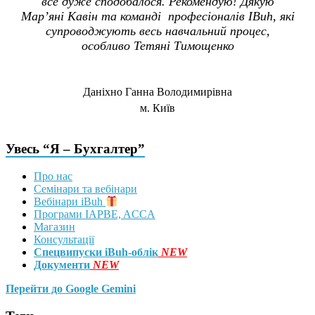
все дуже сподобалося. Рекомендую! Дякую
Мар’яні Кавін та команді професіоналів IBuh, які
супроводжують весь навчальний процес,
особливо Тетяні Тимощенко
Даніхно Ганна Володимирівна
м. Київ
Увесь “Я – Бухгалтер”
Про нас
Семінари та вебінари
Вебінари iBuh
Програми IAPBE, ACCA
Магазин
Консультації
Спецвипуски iBuh-облік
NEW
Документи
NEW
Перейти до Google Gemini