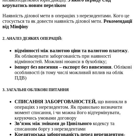
керуватись новим переліком
Наявність ділової мети в операціях з нерезидентами. Кого це
стосується та як довести наявність ділової мети.
Рекомендації
від Мінфіну
2.
АНАЛІЗ ДЕЯКИХ ОПЕРАЦІЙ
:
відмінності між валютою ціни та валютою платежу
.
Як обліковувати заборгованість при наявності
відмінностей. Можливі нюанси в бухобліку;
імпорт без ввезення – експорт без вивезення
. Облікові
особливості (в тому числі можливий вплив на облік
ПДВ)
3.
ЗАГАЛЬНІ ОБЛІКОВІ ПИТАННЯ
СПИСАННЯ ЗАБОРГОВАНОСТЕЙ,
що виникли в
операціях з нерезидентом. Як правильно визначити
момент списання, і чи можна його відтермінувати,
керуючись умовами договору
Зв’язок між змінами до Цивільного
кодексу та
списанням боргу з нерезидентами
Кредиторська заборгованість перед нерезидентом-