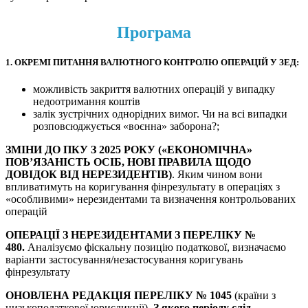
Програма
1.
ОКРЕМІ ПИТАННЯ ВАЛЮТНОГО КОНТРОЛЮ ОПЕРАЦІЙ У ЗЕД
:
можливість закриття валютних операцій у випадку
недоотримання коштів
залік зустрічних однорідних вимог. Чи на всі випадки
розповсюджується «воєнна» заборона?;
ЗМІНИ ДО ПКУ З 2025 РОКУ
(«ЕКОНОМІЧНА»
ПОВ’ЯЗАНІСТЬ ОСІБ, НОВІ ПРАВИЛА ЩОДО
ДОВІДОК ВІД НЕРЕЗИДЕНТІВ)
. Яким чином вони
впливатимуть на коригування фінрезультату в операціях з
«особливими» нерезидентами та визначення контрольованих
операцій
ОПЕРАЦІЇ З НЕРЕЗИДЕНТАМИ З ПЕРЕЛІКУ №
480
.
Аналізуємо фіскальну позицію податкової, визначаємо
варіанти застосування/незастосування коригувань
фінрезультату
ОНОВЛЕНА РЕДАКЦІЯ ПЕРЕЛІКУ № 1045
(країни з
низькоподаткової юрисдикції).
З якого періоду слід