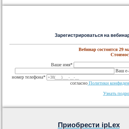
Зарегистрироваться на вебинар
Вебинар состоится 29 мар
Стоимост
Ваше имя*
Ваш e-
номер телефона*
согласно
Политики конфиден
Узнать подро
Приобрести ipLex