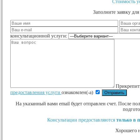
Стоимость у
Заполните заявку для
консультационной услуги:
Прикрепит
предоставления услуги
ознакомлен(-а)
На указанный вами email будет отправлен счет. После п
подгото
Консультации предоставляются
только в 
Хорошего 