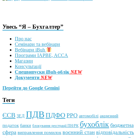
Увесь “Я – Бухгалтер”
Про нас
Семінари та вебінари
Вебінари iBuh
Програми IAPBE, ACCA
Магазин
Консультації
Спецвипуски iBuh-облік
NEW
Документи
NEW
Перейти до Google Gemini
Теги
ПДВ
ПДФО
ЄСВ
РРО
автомобілі
акцизний
ЗЕД
бухоблік
бюджетна
податок
банки
блокування реєстрації ПН/РК
сфера
воєнний стан
відповідальність
виправлення помилок