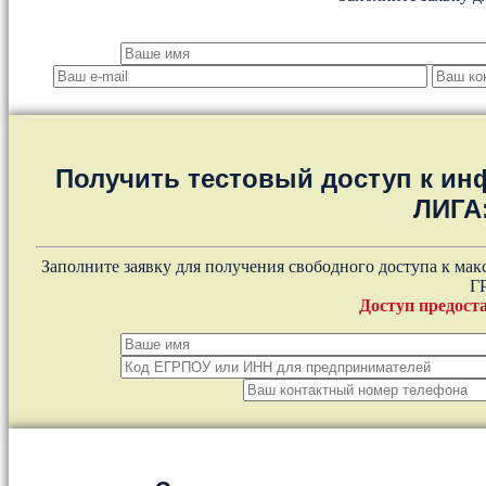
Получить тестовый доступ к и
ЛИГА
Заполните заявку для получения свободного доступа к ма
Г
Доступ предоста