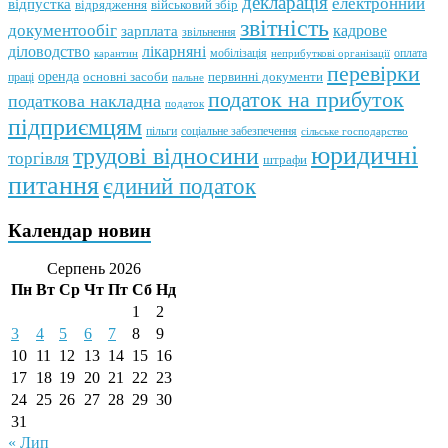
декларація
електронний
відпустка
відрядження
військовий збір
звітність
документообіг
зарплата
кадрове
звільнення
лікарняні
діловодство
мобілізація
оплата
карантин
неприбуткові організації
перевірки
оренда
первинні документи
праці
основні засоби
пальне
податок на прибуток
податкова накладна
податок
підприємцям
пільги
соціальне забезпечення
сільське господарство
юридичні
трудові відносини
торгівля
штрафи
питання
єдиний податок
Календар новин
Серпень 2026
Пн
Вт
Ср
Чт
Пт
Сб
Нд
1
2
3
4
5
6
7
8
9
10
11
12
13
14
15
16
17
18
19
20
21
22
23
24
25
26
27
28
29
30
31
« Лип