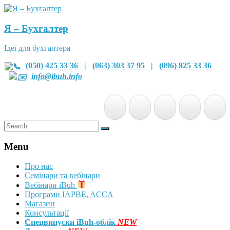
Я – Бухгалтер
Ідеї для бухгалтера
(050) 425 33 36
|
(063) 303 37 95
|
(096) 825 33 36
info@ibuh.info
Menu
Про нас
Семінари та вебінари
Вебінари iBuh
Програми IAPBE, ACCA
Магазин
Консультації
Спецвипуски iBuh-облік
NEW