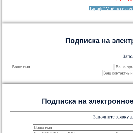
Тариф “Мой ассисте
Подписка на элект
Запо
Подписка на электронн
Заполните заявку д