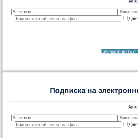
Запо
Даю 
Сформировать сче
Подписка на электронно
Запо
Даю 