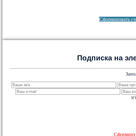
Сформировать сче
Подписка на эл
Запо
зг
Сформируй