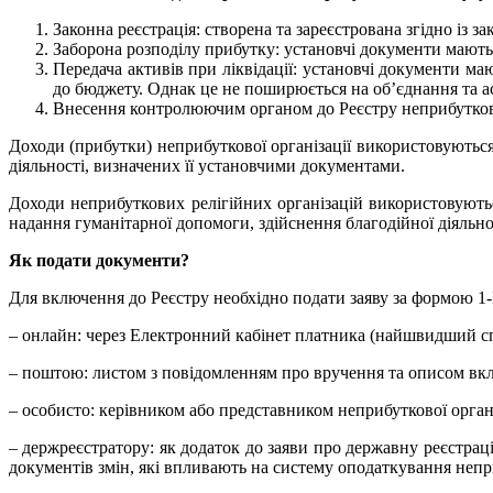
Законна реєстрація: створена та зареєстрована згідно із за
Заборона розподілу прибутку: установчі документи мають з
Передача активів при ліквідації: установчі документи м
до бюджету. Однак це не поширюється на об’єднання та ас
Внесення контролюючим органом до Реєстру неприбуткови
Доходи (прибутки) неприбуткової організації використовуються 
діяльності, визначених її установчими документами.
Доходи неприбуткових релігійних організацій використовуються
надання гуманітарної допомоги, здійснення благодійної діяльно
Як подати документи?
Для включення до Реєстру необхідно подати заяву за формою 1-
– онлайн: через Електронний кабінет платника (найшвидший сп
– поштою: листом з повідомленням про вручення та описом вк
– особисто: керівником або представником неприбуткової орган
– держреєстратору: як додаток до заяви про державну реєстра
документів змін, які впливають на систему оподаткування непри