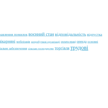
воєнний стан
відповідальність
відпустка
равлення помилок
лікарняні
оренда
мобілізація
оплата праці
основні
неприбуткові організації
трудові
торгівля
іальне забезпечення
сільське господарство