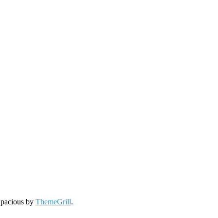
Spacious by
ThemeGrill
.