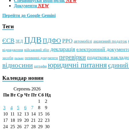
Спецвипуски iBuh-облік
NEW
Документи
NEW
Перейти до Google Gemini
Теги
ПДВ
ПДФО
ЄСВ
РРО
автомобілі
акцизний податок
ЗЕД
декларація
електронний документо
відрядження
військовий збір
перевірки
податкова накладн
первинні документи
засоби
пальне
юридичні питання
відносини
єдиний
штрафи
Календар новин
Серпень 2026
Пн
Вт
Ср
Чт
Пт
Сб
Нд
1
2
3
4
5
6
7
8
9
10
11
12
13
14
15
16
17
18
19
20
21
22
23
24
25
26
27
28
29
30