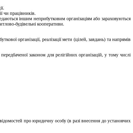
ії.
ї чи працівників.
ередаються іншим неприбутковим організаціям або зараховуються
итлово-будівельні кооперативи.
ової організації, реалізації мети (цілей, завдань) та напрямів
передбаченої законом для релігійних організацій, у тому числі
відомостей про юридичну особу (в разі внесення до установчих