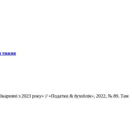
н тижня
карняні з 2023 року» // «Податки & бухоблік», 2022, № 89. Там