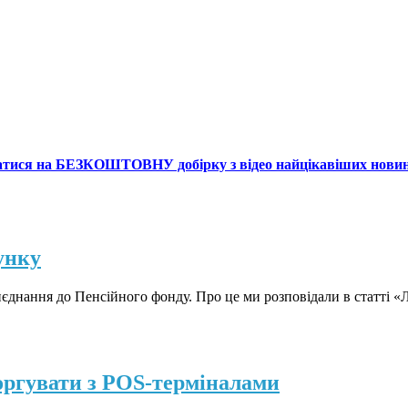
атися на БЕЗКОШТОВНУ добірку з відео найцікавіших нови
унку
днання до Пенсійного фонду. Про це ми розповідали в статті «Лі
торгувати з POS-терміналами