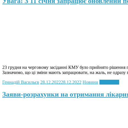
Увага! З 11 січня запрацює оновлений
23 грудня на черговому засіданні КМУ було прийнято рішення 
Зазначимо, що ці зміни мають запрацювати, на жаль, не одразу 
Геннадій Васильєв
28.12.2022
28.12.2022
Новини
Read more
Заяви-розрахунки на отримання лікарня