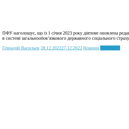
ПФУ наголошує, що із 1 січня 2023 року діятиме оновлена реда
в системі загальнообов’язкового державного соціального страх
Геннадій Васильєв
28.12.2022
27.12.2022
Новини
Read more