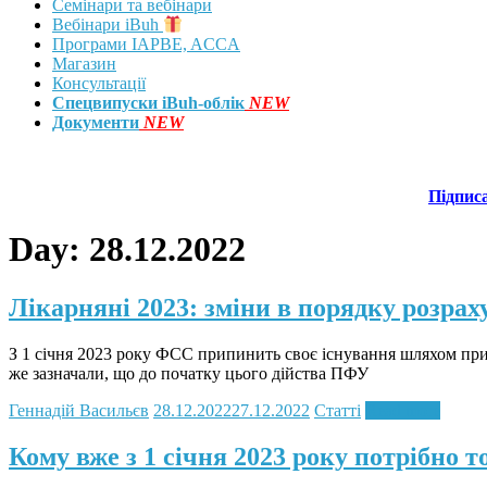
Семінари та вебінари
Вебінари iBuh
Програми IAPBE, ACCA
Магазин
Консультації
Спецвипуски iBuh-облік
NEW
Документи
NEW
Підпис
Day:
28.12.2022
Лікарняні 2023: зміни в порядку розрах
З 1 січня 2023 року ФСС припинить своє існування шляхом приє
же зазначали, що до початку цього дійства ПФУ
Геннадій Васильєв
28.12.2022
27.12.2022
Статті
Read more
Кому вже з 1 січня 2023 року потрібно 