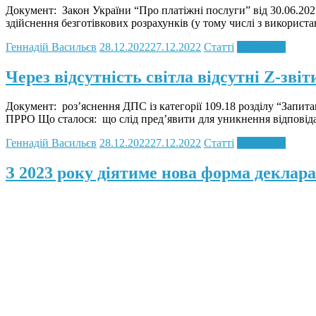
Документ: Закон України “Про платіжні послуги” від 30.06.202
здійснення безготівкових розрахунків (у тому числі з використ
Геннадій Васильєв
28.12.2022
27.12.2022
Статті
Read more
Через відсутність світла відсутні Z-зв
Документ: роз’яснення ДПС із категорії 109.18 розділу “Запитанн
ПРРО Що сталося: що слід пред’явити для уникнення відповідал
Геннадій Васильєв
28.12.2022
27.12.2022
Статті
Read more
З 2023 року діятиме нова форма деклара