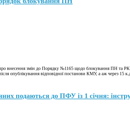
 порядок блокування ПН
про внесення змін до Порядку №1165 щодо блокування ПН та РК. 
після опублікування відповідної постанови КМУ, а аж через 15 к.
них подаються до ПФУ із 1 січня: інстр