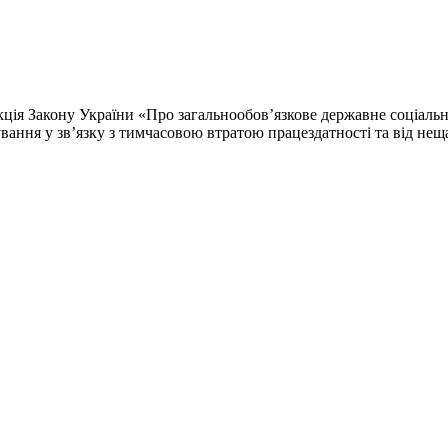
кція Закону України «Про загальнообов’язкове державне соціаль
ування у зв’язку з тимчасовою втратою працездатності та від нещ