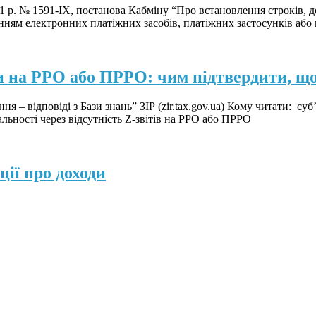
1 р. № 1591-IX, постанова Кабміну “Про встановлення строків, 
анням електронних платіжних засобів, платіжних застосунків або 
іти на РРО або ПРРО: чим підтвердити, щ
я – відповіді з Бази знань” ЗІР (zir.tax.gov.ua) Кому читати: су
ьності через відсутність Z-звітів на РРО або ПРРО
ції про доходи