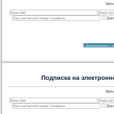
Запо
Даю 
Сформировать сче
Подписка на электронно
Запо
Даю 