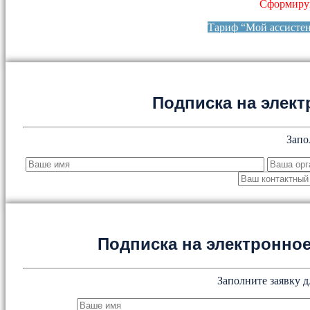
Сформируй
Тариф “Мой ассисте
Подписка на элект
Запо
Подписка на электронн
Заполните заявку д