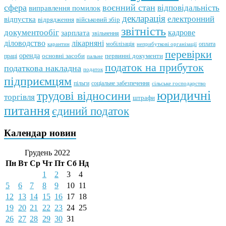
сфера
воєнний стан
відповідальність
виправлення помилок
декларація
електронний
відпустка
відрядження
військовий збір
звітність
документообіг
зарплата
кадрове
звільнення
лікарняні
діловодство
мобілізація
оплата
карантин
неприбуткові організації
перевірки
оренда
первинні документи
праці
основні засоби
пальне
податок на прибуток
податкова накладна
податок
підприємцям
пільги
соціальне забезпечення
сільське господарство
юридичні
трудові відносини
торгівля
штрафи
питання
єдиний податок
Календар новин
Грудень 2022
Пн
Вт
Ср
Чт
Пт
Сб
Нд
1
2
3
4
5
6
7
8
9
10
11
12
13
14
15
16
17
18
19
20
21
22
23
24
25
26
27
28
29
30
31