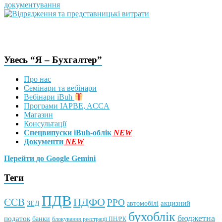
Увесь “Я – Бухгалтер”
Про нас
Семінари та вебінари
Вебінари iBuh
Програми IAPBE, ACCA
Магазин
Консультації
Спецвипуски iBuh-облік
NEW
Документи
NEW
Перейти до Google Gemini
Теги
ПДВ
ПДФО
ЄСВ
РРО
автомобілі
акцизний
ЗЕД
бухоблік
бюджетна
податок
банки
блокування реєстрації ПН/РК