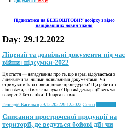
Документи
NEW
Підписатися на БЕЗКОШТОВНУ добірку з відео
найцікавіших новин тижня
Day:
29.12.2022
Ліцензії та дозвільні документи під час
війни: підсумки-2022
Ця стаття — нагадування про те, що наразі відбувається з
ліцензіями та іншими дозвільними документами. Чи
отримувати їх за повноцінною процедурою? Що робити з
ліцензіями, які вже є на руках? Про які декларації весь час
говорять? Без паніки! Шпаргалка вже
Геннадій Васильєв
29.12.2022
29.12.2022
Статті
Read more
Списання простроченої продукції на
території, де ведуться бойові дії: чи