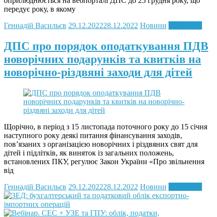
оприлюднюється на вебпорталі ДПС до 25 грудня року, що
передує року, в якому
Геннадій Васильєв
29.12.2022
28.12.2022
Новини
Read more
ДПС про порядок оподаткування ПДВ
новорічних подарунків та квитків на
новорічно-різдвяні заходи для дітей
Щорічно, в період з 15 листопада поточного року до 15 січня
наступного року деякі питання фінансування заходів,
пов’язаних з організацією новорічних і різдвяних свят для
дітей і підлітків, як виняток із загальних положень,
встановлених ПКУ, регулює Закон України «Про звільнення
від
Геннадій Васильєв
29.12.2022
28.12.2022
Новини
Read more