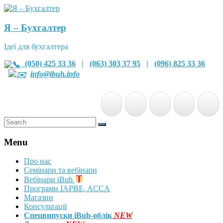
Я – Бухгалтер
Ідеї для бухгалтера
(050) 425 33 36
|
(063) 303 37 95
|
(096) 825 33 36
info@ibuh.info
Menu
Про нас
Семінари та вебінари
Вебінари iBuh
Програми IAPBE, ACCA
Магазин
Консультації
Спецвипуски iBuh-облік
NEW