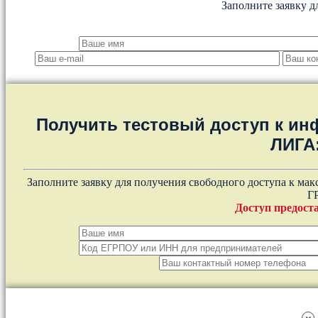
Заполните заявку д
Получить тестовый доступ к и
ЛИГА
Заполните заявку для получения свободного доступа к ма
Г
Доступ предоста