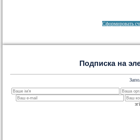
Сформировать сче
Подписка на эл
Запо
зг