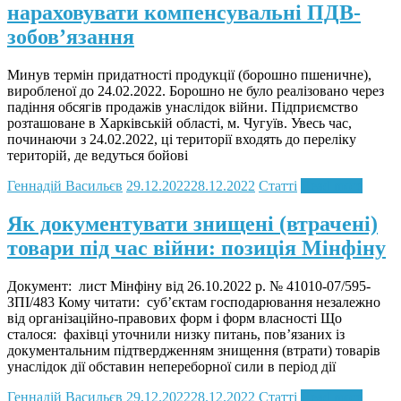
нараховувати компенсувальні ПДВ-
зобов’язання
Минув термін придатності продукції (борошно пшеничне),
виробленої до 24.02.2022. Борошно не було реалізовано через
падіння обсягів продажів унаслідок війни. Підприємство
розташоване в Харківській області, м. Чугуїв. Увесь час,
починаючи з 24.02.2022, ці території входять до переліку
територій, де ведуться бойові
Геннадій Васильєв
29.12.2022
28.12.2022
Статті
Read more
Як документувати знищені (втрачені)
товари під час війни: позиція Мінфіну
Документ: лист Мінфіну від 26.10.2022 р. № 41010-07/595-
ЗПІ/483 Кому читати: суб’єктам господарювання незалежно
від організаційно-правових форм і форм власності Що
сталося: фахівці уточнили низку питань, пов’язаних із
документальним підтвердженням знищення (втрати) товарів
унаслідок дії обставин непереборної сили в період дії
Геннадій Васильєв
29.12.2022
28.12.2022
Статті
Read more