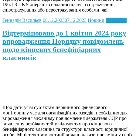
196.1.3 ПКУ операції з надання послуг із страхування,
співстрахування або перестрахування особами, які
Геннадій Васильєв
08.12.2023
07.12.2023
Новини
Read more
Відтерміновано до 1 квітня 2024 року
впровадження Порядку повідомлень
щодо кінцевих бенефіціарних
власників
Щоб дати усім суб’єктам первинного фінансового
моніторингу час для організаційних заходів, необхідних для
впровадження механізму повідомлення держателя ЄДР про
виявлення розбіжностей у відомостях про кінцевого
бенефіціарного власника та структури власності юридичної
особи, Міністерством юстиції видано накази про зміни у своїх