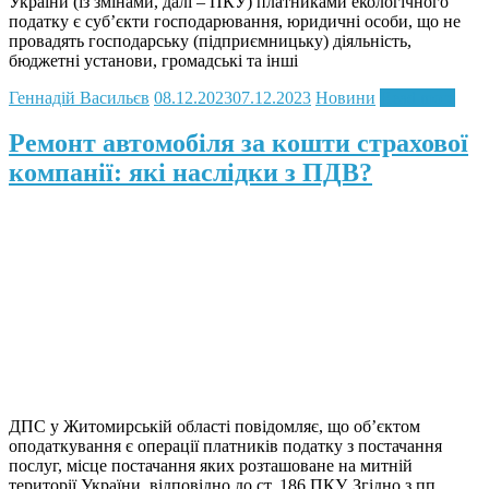
України (із змінами, далі – ПКУ) платниками екологічного
податку є суб’єкти господарювання, юридичні особи, що не
провадять господарську (підприємницьку) діяльність,
бюджетні установи, громадські та інші
Геннадій Васильєв
08.12.2023
07.12.2023
Новини
Read more
Ремонт автомобіля за кошти страхової
компанії: які наслідки з ПДВ?
ДПС у Житомирській області повідомляє, що об’єктом
оподаткування є операції платників податку з постачання
послуг, місце постачання яких розташоване на митній
території України, відповідно до ст. 186 ПКУ. Згідно з пп.