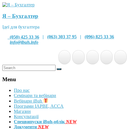
Я – Бухгалтер
Ідеї для бухгалтера
(050) 425 33 36
|
(063) 303 37 95
|
(096) 825 33 36
info@ibuh.info
Menu
Про нас
Семінари та вебінари
Вебінари iBuh
Програми IAPBE, ACCA
Магазин
Консультації
Спецвипуски iBuh-облік
NEW
Документи
NEW