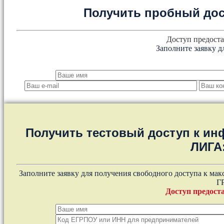
Получить пробный дос
Доступ предоста
Заполните заявку д
Получить тестовый доступ к и
ЛИГА
Заполните заявку для получения свободного доступа к ма
Г
Доступ предоста