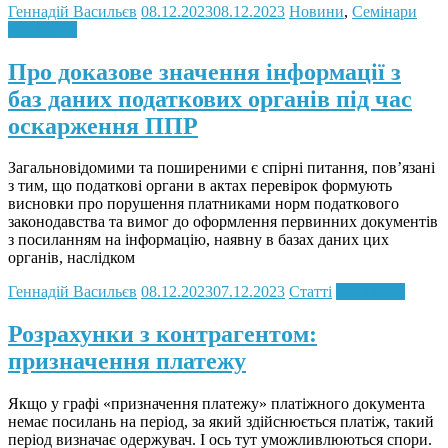
Геннадій Васильєв
08.12.2023
08.12.2023
Новини
,
Семінари
Read more
Про доказове значення інформації з
баз даних податкових органів під час
оскарження ППР
Загальновідомими та поширеними є спірні питання, пов’язані
з тим, що податкові органи в актах перевірок формують
висновки про порушення платниками норм податкового
законодавства та вимог до оформлення первинних документів
з посиланням на інформацію, наявну в базах даних цих
органів, наслідком
Геннадій Васильєв
08.12.2023
07.12.2023
Статті
Read more
Розрахунки з контрагентом:
призначення платежу
Якщо у графі «призначення платежу» платіжного документа
немає посилань на період, за який здійснюється платіж, такий
період визначає одержувач. І ось тут уможливлюються спори.