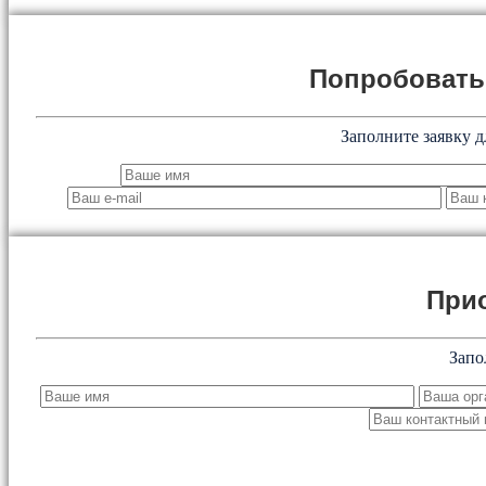
Попробоват
Заполните заявку д
При
Запо