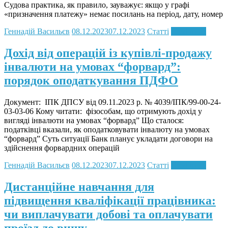
Судова практика, як правило, зауважує: якщо у графі
«призначення платежу» немає посилань на період, дату, номер
Геннадій Васильєв
08.12.2023
07.12.2023
Статті
Read more
Дохід від операцій із купівлі-продажу
інвалюти на умовах “форвард”:
порядок оподаткування ПДФО
Документ: ІПК ДПСУ від 09.11.2023 р. № 4039/ІПК/99-00-24-
03-03-06 Кому читати: фізособам, що отримують дохід у
вигляді інвалюти на умовах “форвард” Що сталося:
податківці вказали, як оподатковувати інвалюту на умовах
“форвард” Суть ситуації Банк планує укладати договори на
здійснення форвардних операцій
Геннадій Васильєв
08.12.2023
07.12.2023
Статті
Read more
Дистанційне навчання для
підвищення кваліфікації працівника:
чи виплачувати добові та оплачувати
проїзд до вишу