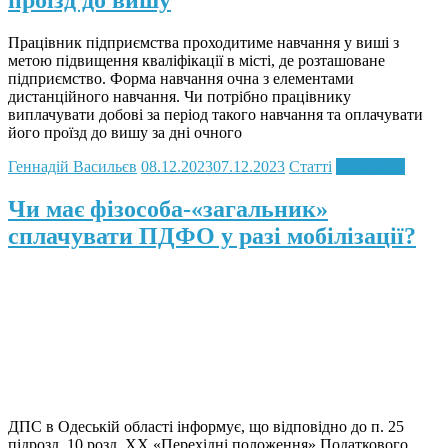
Працівник підприємства проходитиме навчання у виші з
метою підвищення кваліфікації в місті, де розташоване
підприємство. Форма навчання очна з елементами
дистанційного навчання. Чи потрібно працівнику
виплачувати добові за період такого навчання та оплачувати
його проїзд до вишу за дні очного
Геннадій Васильєв
08.12.2023
07.12.2023
Статті
Read more
Чи має фізособа-«загальник»
сплачувати ПДФО у разі мобілізації?
ДПС в Одеській області інформує, що відповідно до п. 25
підрозд. 10 розд. ХХ «Перехідні положення» Податкового