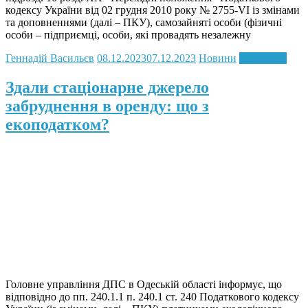
кодексу України від 02 грудня 2010 року № 2755-VI із змінами
та доповненнями (далі – ПКУ), cамозайняті особи (фізичні
особи – підприємці, особи, які провадять незалежну
Геннадій Васильєв
08.12.2023
07.12.2023
Новини
Read more
Здали стаціонарне джерело
забруднення в оренду: що з
екоподатком?
Головне управління ДПС в Одеській області інформує, що
відповідно до пп. 240.1.1 п. 240.1 ст. 240 Податкового кодексу