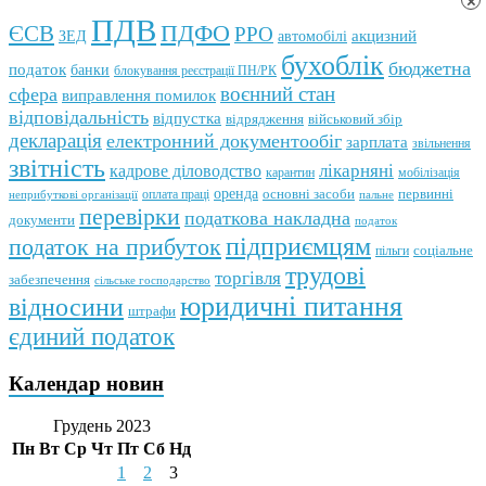
×
ПДВ
ПДФО
ЄСВ
РРО
автомобілі
акцизний
ЗЕД
бухоблік
бюджетна
податок
банки
блокування реєстрації ПН/РК
воєнний стан
сфера
виправлення помилок
відповідальність
відпустка
відрядження
військовий збір
декларація
електронний документообіг
зарплата
звільнення
звітність
кадрове діловодство
лікарняні
мобілізація
карантин
оренда
первинні
оплата праці
основні засоби
неприбуткові організації
пальне
перевірки
податкова накладна
документи
податок
підприємцям
податок на прибуток
пільги
соціальне
трудові
торгівля
забезпечення
сільське господарство
юридичні питання
відносини
штрафи
єдиний податок
Календар новин
Грудень 2023
Пн
Вт
Ср
Чт
Пт
Сб
Нд
1
2
3