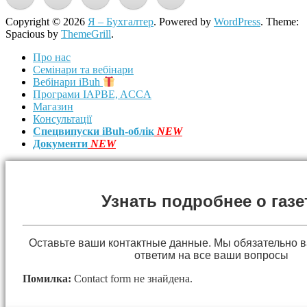
Copyright © 2026
Я – Бухгалтер
. Powered by
WordPress
. Theme:
Spacious by
ThemeGrill
.
Про нас
Семінари та вебінари
Вебінари iBuh
Програми IAPBE, ACCA
Магазин
Консультації
Спецвипуски iBuh-облік
NEW
Документи
NEW
Узнать подробнее о газе
Оставьте ваши контактные данные. Мы обязательно 
ответим на все ваши вопросы
Помилка:
Contact form не знайдена.