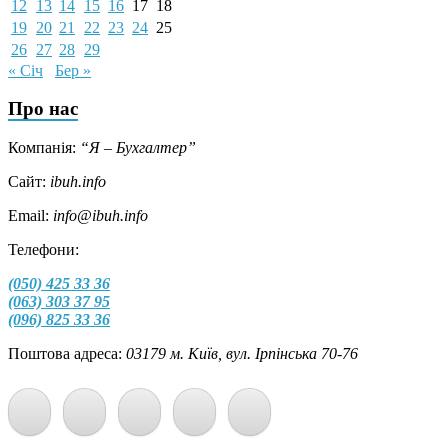
12
13
14
15
16
17
18
19
20
21
22
23
24
25
26
27
28
29
« Січ
Бер »
Про нас
Компанія:
“Я – Бухгалтер”
Сайт:
ibuh.info
Email:
info@ibuh.info
Телефони:
(050) 425 33 36
(063) 303 37 95
(096) 825 33 36
Поштова адреса:
03179 м. Київ, вул. Ірпінська 70-76