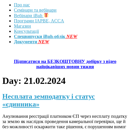
Про нас
Семінари та вебінари
Вебінари iBuh
Програми IAPBE, ACCA
Магазин
Консультації
Спецвипуски iBuh-облік
NEW
Документи
NEW
Підписатися на БЕЗКОШТОВНУ добірку з відео
найцікавіших новин тижня
Day:
21.02.2024
Несплата земподатку і статус
«єдинника»
Анулювання реєстрації платником ЄП через несплату податку
за землю як наслідок проведення камеральної перевірки, ще й
без можливості оскаржити таке рішення, є порушенням вимог