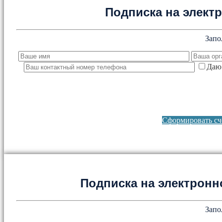
Подписка на элект
Запо
Даю 
Сформировать сче
Подписка на электронно
Запо