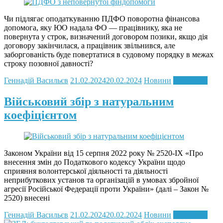
Чи підлягає оподаткуванню ПДФО поворотна фінансова
допомога, яку ЮО надала ФО — працівнику, яка не
повернута у строк, визначений договором позики, якщо дія
договору закінчилася, а працівник звільнився, але
заборгованість буде повертатися в судовому порядку в межах
строку позовної давності?
Геннадій Васильєв
21.02.2024
20.02.2024
Новини
Read more
Військовий збір з натуральним
коефіцієнтом
Законом України від 15 серпня 2022 року № 2520-IX «Про
внесення змін до Податкового кодексу України щодо
сприяння волонтерської діяльності та діяльності
неприбуткових установ та організацій в умовах збройної
агресії Російської Федерації проти України» (далі – Закон №
2520) внесені
Геннадій Васильєв
21.02.2024
20.02.2024
Новини
Read more