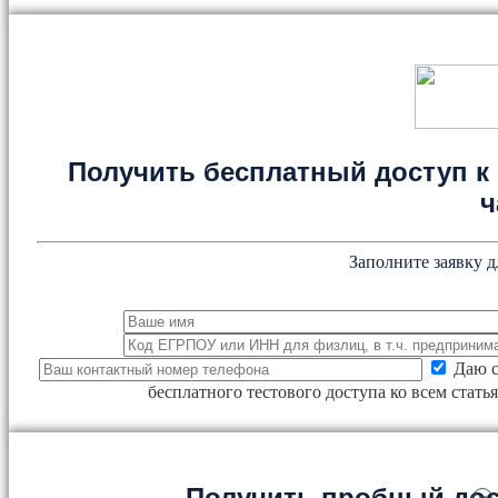
Получить бесплатный доступ к 
ч
Заполните заявку д
Даю с
бесплатного тестового доступа ко всем стат
Получить пробный дос