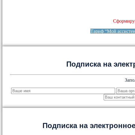
Сформируй
Тариф “Мой ассисте
Подписка на элект
Запо
Подписка на электронн