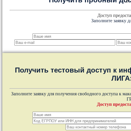
×
Доступ предоста
Заполните заявку д
Получить тестовый доступ к и
ЛИГА
Заполните заявку для получения свободного доступа к ма
Г
Доступ предоста