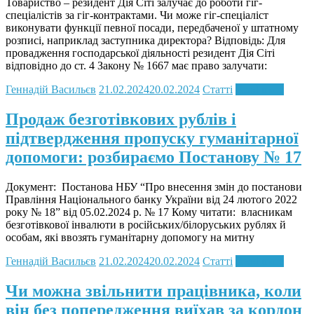
Товариство – резидент Дія Сіті залучає до роботи гіг-
спеціалістів за гіг-контрактами. Чи може гіг-спеціаліст
виконувати функції певної посади, передбаченої у штатному
розписі, наприклад заступника директора? Відповідь: Для
провадження господарської діяльності резидент Дія Сіті
відповідно до ст. 4 Закону № 1667 має право залучати:
Геннадій Васильєв
21.02.2024
20.02.2024
Статті
Read more
Продаж безготівкових рублів і
підтвердження пропуску гуманітарної
допомоги: розбираємо Постанову № 17
Документ: Постанова НБУ “Про внесення змін до постанови
Правління Національного банку України від 24 лютого 2022
року № 18” від 05.02.2024 р. № 17 Кому читати: власникам
безготівкової інвалюти в російських/білоруських рублях й
особам, які ввозять гуманітарну допомогу на митну
Геннадій Васильєв
21.02.2024
20.02.2024
Статті
Read more
Чи можна звільнити працівника, коли
він без попередження виїхав за кордон