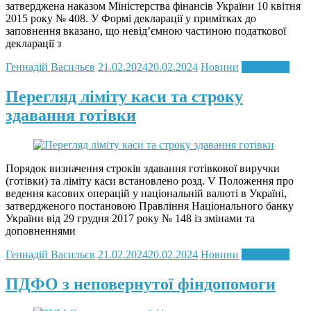
затверджена наказом Міністерства фінансів України 10 квітня
2015 року № 408. У Формі декларації у примітках до
заповнення вказано, що невід’ємною частиною податкової
декларації з
Геннадій Васильєв
21.02.2024
20.02.2024
Новини
Read more
Перегляд ліміту каси та строку
здавання готівки
Порядок визначення строків здавання готівкової виручки
(готівки) та ліміту каси встановлено розд. V Положення про
ведення касових операцій у національній валюті в Україні,
затвердженого постановою Правління Національного банку
України від 29 грудня 2017 року № 148 із змінами та
доповненнями
Геннадій Васильєв
21.02.2024
20.02.2024
Новини
Read more
ПДФО з неповернутої фіндопомоги