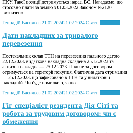
ПКУ. Такої позиції дотримується наразі ВС. Нагадаємо, що
стосовно плати за землю з 01.03.2022 Законом №2120
визначено
Геннадій Васильєв
21.02.2024
21.02.2024
Статті
Read more
Дати накладних за тривалого
перевезення
Постачальник склав ТТН на перевезення пального датою
22.12.2023, видаткова накладна складена 25.12.2023 та
акцизна накладна — 25.12.2023. Пальне за договором
отримується на території покупця. Фактична дата отримання
— 25.12.2023, що зафіксовано в ТТН та у видатковій
накладній. Чи буде помилкою, якщо
Геннадій Васильєв
21.02.2024
21.02.2024
Статті
Read more
Гіг-спеціаліст резидента Дія Сіті та
робота за трудовим договором: чи є
обмеження