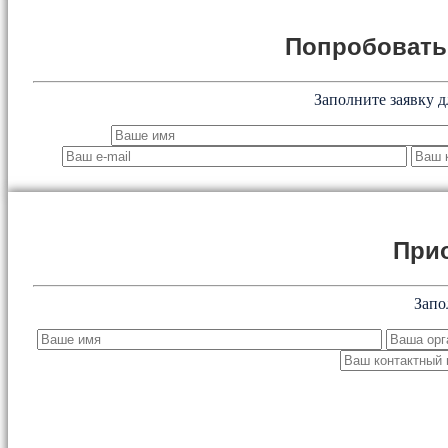
Попробоват
Заполните заявку д
При
Запо