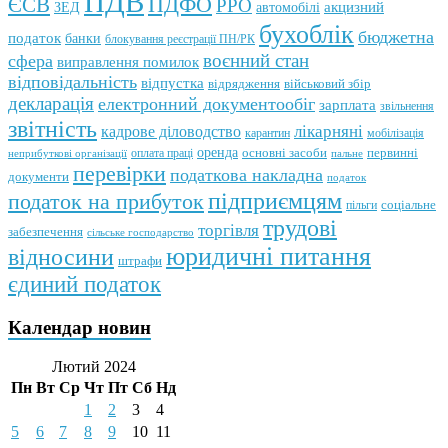
ПДВ
ПДФО
ЄСВ
РРО
автомобілі
акцизний
ЗЕД
бухоблік
бюджетна
податок
банки
блокування реєстрації ПН/РК
воєнний стан
сфера
виправлення помилок
відповідальність
відпустка
відрядження
військовий збір
декларація
електронний документообіг
зарплата
звільнення
звітність
кадрове діловодство
лікарняні
мобілізація
карантин
оренда
первинні
оплата праці
основні засоби
неприбуткові організації
пальне
перевірки
податкова накладна
документи
податок
підприємцям
податок на прибуток
пільги
соціальне
трудові
торгівля
забезпечення
сільське господарство
юридичні питання
відносини
штрафи
єдиний податок
Календар новин
Лютий 2024
Пн
Вт
Ср
Чт
Пт
Сб
Нд
1
2
3
4
5
6
7
8
9
10
11