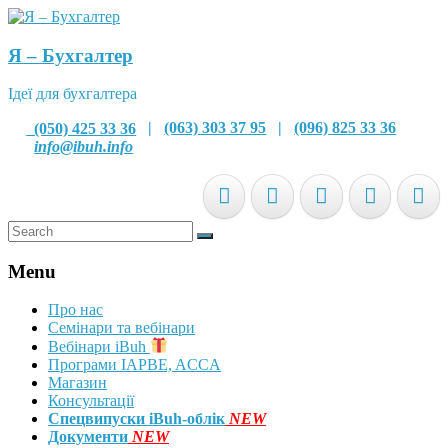
Я – Бухгалтер
Ідеї для бухгалтера
(050) 425 33 36
|
(063) 303 37 95
|
(096) 825 33 36
info@ibuh.info
Menu
Про нас
Семінари та вебінари
Вебінари iBuh
Програми IAPBE, ACCA
Магазин
Консультації
Спецвипуски iBuh-облік
NEW
Документи
NEW