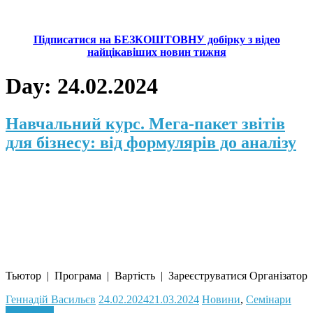
Підписатися на БЕЗКОШТОВНУ добірку з відео
найцікавіших новин тижня
Day:
24.02.2024
Навчальний курс. Мега-пакет звітів
для бізнесу: від формулярів до аналізу
Тьютор | Програма | Вартість | Зареєструватися Організатор
Геннадій Васильєв
24.02.2024
21.03.2024
Новини
,
Семінари
Read more