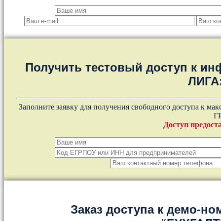
Получить тестовый доступ к и
ЛИГА
Заполните заявку для получения свободного доступа к ма
Г
Доступ предоста
Заказ доступа к демо-но