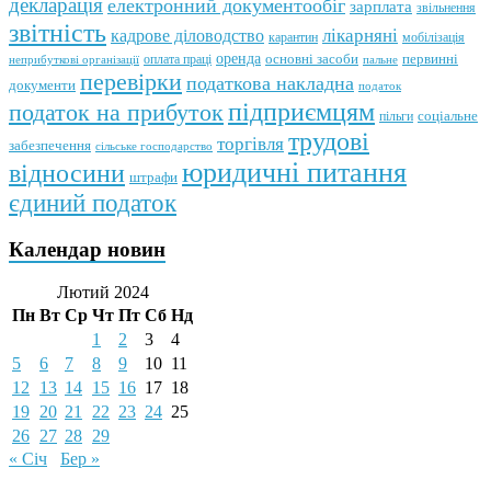
декларація
електронний документообіг
зарплата
звільнення
звітність
кадрове діловодство
лікарняні
мобілізація
карантин
оренда
первинні
оплата праці
основні засоби
неприбуткові організації
пальне
перевірки
податкова накладна
документи
податок
підприємцям
податок на прибуток
пільги
соціальне
трудові
торгівля
забезпечення
сільське господарство
юридичні питання
відносини
штрафи
єдиний податок
Календар новин
Лютий 2024
Пн
Вт
Ср
Чт
Пт
Сб
Нд
1
2
3
4
5
6
7
8
9
10
11
12
13
14
15
16
17
18
19
20
21
22
23
24
25
26
27
28
29
« Січ
Бер »