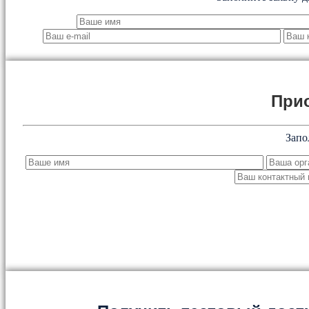
При
Запо