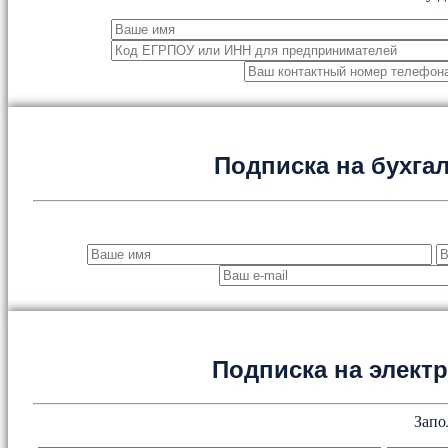
Подписка на бухга
Подписка на элект
Запо