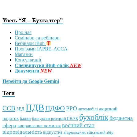
Увесь “Я – Бухгалтер”
Про нас
Семінари та вебінари
Вебінари iBuh
Програми IAPBE, ACCA
Магазин
Консультації
Спецвипуски iBuh-облік
NEW
Документи
NEW
Перейти до Google Gemini
Теги
ПДВ
ПДФО
ЄСВ
РРО
автомобілі
акцизний
ЗЕД
бухоблік
бюджетна
податок
банки
блокування реєстрації ПН/РК
воєнний стан
сфера
виправлення помилок
відповідальність
відпустка
відрядження
військовий збір