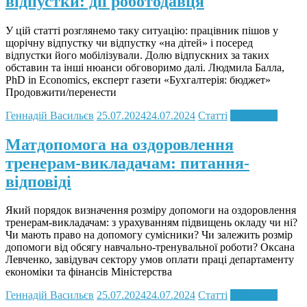
відпустки: дії роботодавця
У цій статті розглянемо таку ситуацію: працівник пішов у
щорічну відпустку чи відпустку «на дітей» і посеред
відпустки його мобілізували. Долю відпускних за таких
обставин та інші нюанси обговоримо далі. Людмила Балла,
PhD in Economics, експерт газети «Бухгалтерія: бюджет»
Продовжити/перенести
Геннадій Васильєв
25.07.2024
24.07.2024
Статті
Read more
Матдопомога на оздоровлення
тренерам-викладачам: питання-
відповіді
Який порядок визначення розміру допомоги на оздоровлення
тренерам-викладачам: з урахуванням підвищень окладу чи ні?
Чи мають право на допомогу сумісники? Чи залежить розмір
допомоги від обсягу навчально-тренувальної роботи? Оксана
Левченко, завідувач сектору умов оплати праці департаменту
економіки та фінансів Міністерства
Геннадій Васильєв
25.07.2024
24.07.2024
Статті
Read more