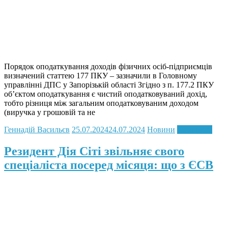
Порядок оподаткування доходів фізичних осіб-підприємців
визначений статтею 177 ПКУ – зазначили в Головному
управлінні ДПС у Запорізькій області Згідно з п. 177.2 ПКУ
об’єктом оподаткування є чистий оподатковуваний дохід,
тобто різниця між загальним оподатковуваним доходом
(виручка у грошовій та не
Геннадій Васильєв
25.07.2024
24.07.2024
Новини
Read more
Резидент Дія Сіті звільняє свого
спеціаліста посеред місяця: що з ЄСВ