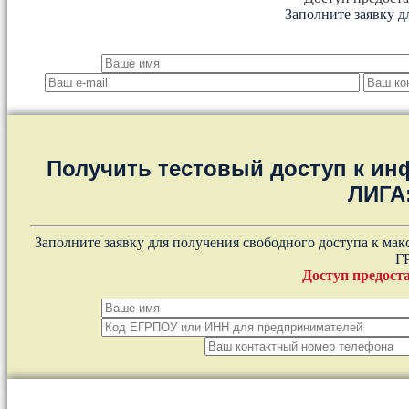
Заполните заявку д
Получить тестовый доступ к и
ЛИГА
Заполните заявку для получения свободного доступа к ма
Г
Доступ предоста