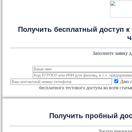
Получить бесплатный доступ к 
ч
Заполните заявку д
Даю с
бесплатного тестового доступа ко всем стат
Получить пробный дос
Доступ предоста