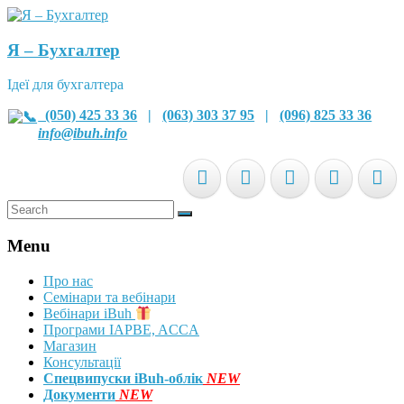
Я – Бухгалтер
Ідеї для бухгалтера
(050) 425 33 36
|
(063) 303 37 95
|
(096) 825 33 36
info@ibuh.info
Menu
Про нас
Семінари та вебінари
Вебінари iBuh
Програми IAPBE, ACCA
Магазин
Консультації
Спецвипуски iBuh-облік
NEW
Документи
NEW