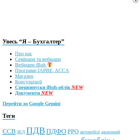
×
Увесь “Я – Бухгалтер”
Про нас
Семінари та вебінари
Вебінари iBuh
Програми IAPBE, ACCA
Магазин
Консультації
Спецвипуски iBuh-облік
NEW
Документи
NEW
Перейти до Google Gemini
Теги
ПДВ
ПДФО
ЄСВ
РРО
автомобілі
акцизний
ЗЕД