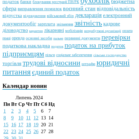
бухоблік
бюджетна
податок
банки
блокування реєстрації ПН/РК
сфера
воєнний стан
відповідальність
виправлення помилок
декларація
електронний
відпустка
відрядження
військовий збір
звітність
документообіг
зарплата
кадрове
звільнення
лікарняні
діловодство
мобілізація
оплата
карантин
неприбуткові організації
перевірки
оренда
первинні документи
праці
основні засоби
пальне
податок на прибуток
податкова накладна
податок
підприємцям
пільги
соціальне забезпечення
сільське господарство
юридичні
трудові відносини
торгівля
штрафи
питання
єдиний податок
Календар новин
Липень 2024
Пн
Вт
Ср
Чт
Пт
Сб
Нд
1
2
3
4
5
6
7
8
9
10
11
12
13
14
15
16
17
18
19
20
21
22
23
24
25
26
27
28
29
30
31