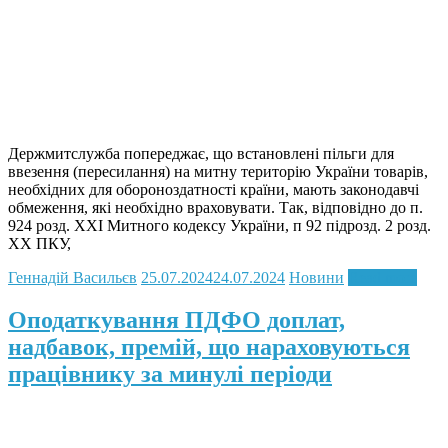
Держмитслужба попереджає, що встановлені пільги для
ввезення (пересилання) на митну територію України товарів,
необхідних для обороноздатності країни, мають законодавчі
обмеження, які необхідно враховувати. Так, відповідно до п.
924 розд. XXI Митного кодексу України, п 92 підрозд. 2 розд.
XX ПКУ,
Геннадій Васильєв
25.07.2024
24.07.2024
Новини
Read more
Оподаткування ПДФО доплат,
надбавок, премій, що нараховуються
працівнику за минулі періоди