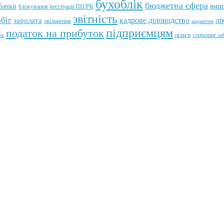
бухоблік
бюджетна сфера
вип
банки
блокування реєстрації ПН/РК
звітність
біг
лі
зарплата
кадрове діловодство
звільнення
карантин
підприємцям
податок на прибуток
пільги
соціальне з
ок