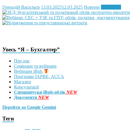
Геннадій Васильєв
13.03.2025
12.03.2025
Новини
Read more
Увесь “Я – Бухгалтер”
Про нас
Семінари та вебінари
Вебінари iBuh
Програми IAPBE, ACCA
Магазин
Консультації
Спецвипуски iBuh-облік
NEW
Документи
NEW
Перейти до Google Gemini
Теги