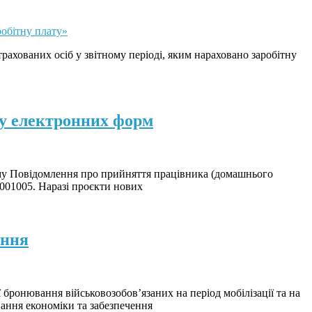
рахованих осіб у звітному періоді, яким нараховано заробітну
ру електронних форм
рму Повідомлення про прийняття працівника (домашнього
3001005. Наразі проєкти нових
ання
 бронювання військовозобов’язаних на період мобілізації та на
ання економіки та забезпечення