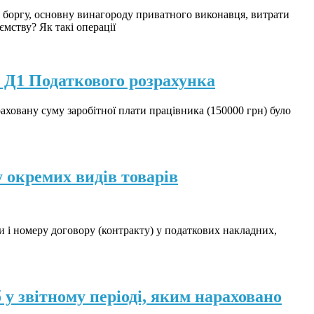
 боргу, основну винагороду приватного виконавця, витрати
мству? Як такі операції
 Д1 Податкового розрахунка
ховану суму заробітної плати працівника (150000 грн) було
 окремих видів товарів
 і номеру договору (контракту) у податкових накладних,
у звітному періоді, яким нараховано