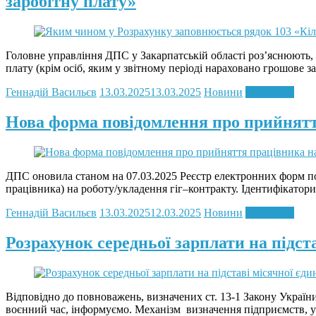
заробітну плату»
Головне управління ДПС у Закарпатській області роз’яснюють, 
плату (крім осіб, яким у звітному періоді нараховано грошове з
Геннадій Васильєв
13.03.2025
13.03.2025
Новини
Read more
Нова форма повідомлення про прийнятт
ДПС оновила станом на 07.03.2025 Реєстр електронних форм п
працівника) на роботу/укладення гіг–контракту. Ідентифікатори
Геннадій Васильєв
13.03.2025
12.03.2025
Новини
Read more
Розрахунок середньої зарплати на підст
Відповідно до повноважень, визначених ст. 13-1 Закону України 
воєнний час, інформуємо. Механізм визначення підприємств, ус