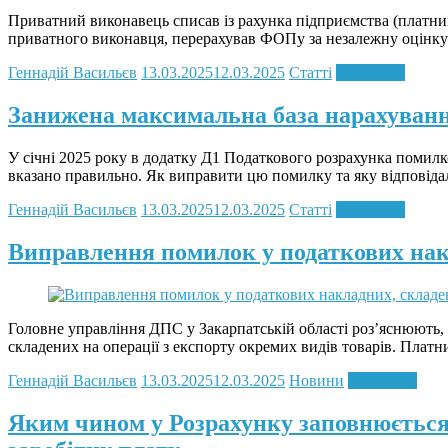
Приватний виконавець списав із рахунка підприємства (платни
приватного виконавця, перерахував ФОПу за незалежну оцінку 
Геннадій Васильєв
13.03.2025
12.03.2025
Статті
Read more
Занижена максимальна база нарахуванн
У січні 2025 року в додатку Д1 Податкового розрахунка помилк
вказано правильно. Як виправити цю помилку та яку відповідал
Геннадій Васильєв
13.03.2025
12.03.2025
Статті
Read more
Виправлення помилок у податкових накл
Головне управління ДПС у Закарпатській області роз’яснюють, 
складених на операції з експорту окремих видів товарів. Платн
Геннадій Васильєв
13.03.2025
12.03.2025
Новини
Read more
Яким чином у Розрахунку заповнюється р