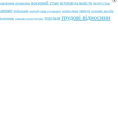
×
воєнний стан
відповідальність
равлення помилок
відпустка
карняні
оренда
мобілізація
оплата праці
основні засоби
неприбуткові організації
трудові відносини
торгівля
абезпечення
сільське господарство