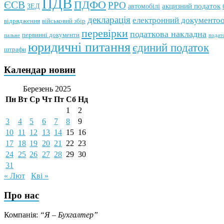
ПДВ
ПДФО
ЄСВ
РРО
автомобілі
акцизний податок
ЗЕД
декларація
електронний документоо
відрядження
військовий збір
перевірки
податкова накладна
первинні документи
подат
пальне
юридичні питання
єдиний податок
штрафи
Календар новин
Березень 2025
Пн
Вт
Ср
Чт
Пт
Сб
Нд
1
2
3
4
5
6
7
8
9
10
11
12
13
14
15
16
17
18
19
20
21
22
23
24
25
26
27
28
29
30
31
« Лют
Кві »
Про нас
Компанія:
“Я – Бухгалтер”