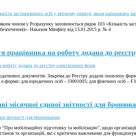
яким чином у Розрахунку заповнюється рядок 103 «Кількість заст
абезпечення)». Наказом Мінфіну від 13.01.2015 р. № 4
я працівника на роботу додана до реєст
одаткових документів. Зокрема до Реєстру додали оновлену фо
 е-форми: для юридичних осіб – J3001005; для фізичних осіб – F
аві місячної єдиної звітності для бронюв
“Про мобілізаційну підготовку та мобілізацію”, щодо організації
танов та організацій, які є критично важливими для функціонув