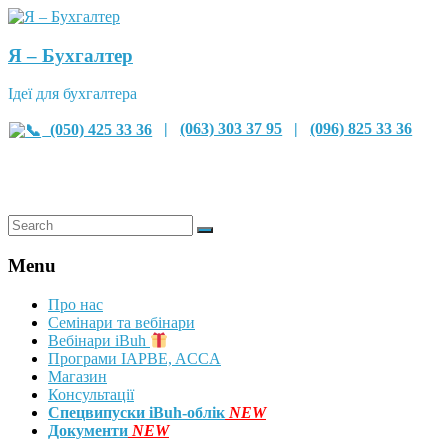
Я – Бухгалтер
Ідеї для бухгалтера
(050) 425 33 36
|
(063) 303 37 95
|
(096) 825 33 36
Menu
Про нас
Семінари та вебінари
Вебінари iBuh
Програми IAPBE, ACCA
Магазин
Консультації
Спецвипуски iBuh-облік
NEW
Документи
NEW