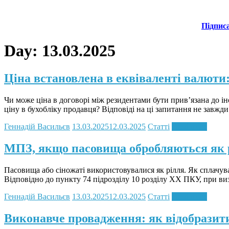
Підпис
Day:
13.03.2025
Ціна встановлена в еквіваленті валюти:
Чи може ціна в договорі між резидентами бути прив’язана до 
ціну в бухобліку продавця? Відповіді на ці запитання не завжд
Геннадій Васильєв
13.03.2025
12.03.2025
Статті
Read more
МПЗ, якщо пасовища обробляються як 
Пасовища або сіножаті використовувалися як рілля. Як сплачу
Відповідно до пункту 74 підрозділу 10 розділу ХХ ПКУ, при ви
Геннадій Васильєв
13.03.2025
12.03.2025
Статті
Read more
Виконавче провадження: як відобразит