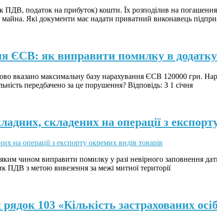
к ПДВ, податок на прибуток) кошти. Їх розподілив на погашення
майна. Які документи має надати приватний виконавець підприє
я ЄСВ: як виправити помилку в додатку
ово вказано максимальну базу нарахування ЄСВ 120000 грн. Нара
ьність передбачено за це порушення? Відповідь: З 1 січня
адних, складених на операції з експорту
яким чином виправити помилку у разі невірного заповнення дати
ик ПДВ з метою вивезення за межі митної території
ядок 103 «Кількість застрахованих осіб 