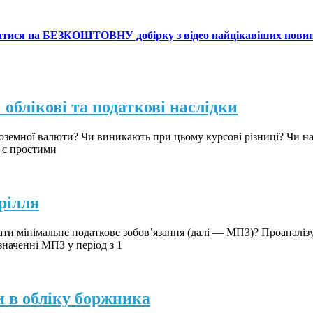
атися на БЕЗКОШТОВНУ добірку з відео найцікавіших нови
 облікові та податкові наслідки
іноземної валюти? Чи виникають при цьому курсові різниці? Чи 
и є простими
рілля
вати мінімальне податкове зобов’язання (далі — МПЗ)? Проаналі
значенні МПЗ у період з 1
и в обліку боржника