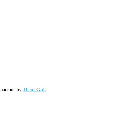
Spacious by
ThemeGrill
.