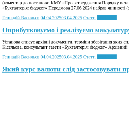
(коментар до постанови КМУ «Про затвердження Порядку встано
«Бухгалтерія: бюджет» Передмова 27.06.2024 набрав чинності (
Геннадій Васильєв
04.04.2025
03.04.2025
Статті
Read more
Оприбутковуємо і реалізуємо макулатуру
Установа списує архівні документи, терміни зберігання яких сп
Кісєльова, консультант газети «Бухгалтерія: бюджет» Архівний
Геннадій Васильєв
04.04.2025
03.04.2025
Статті
Read more
Який курс валюти слід застосовувати пр