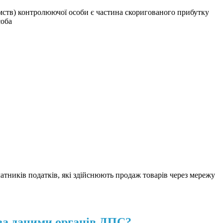
ємств) контролюючої особи є частина скоригованого прибутку
соба
тників податків, які здійснюють продаж товарів через мережу
за даними органів ДПС?