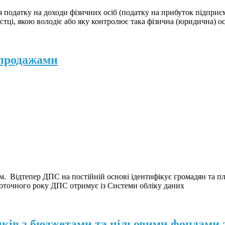
я податку на доходи фізичних осіб (податку на прибуток підпри
астці, якою володіє або яку контролює така фізична (юридична) о
-продажами
 Відтепер ДПС на постійній основі ідентифікує громадян та пла
 поточного року ДПС отримує із Системи обліку даних
нків з бюджетами та цільовими фондами 