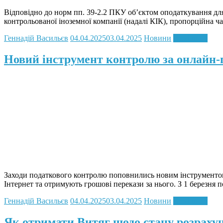
Відповідно до норм пп. 39-2.2 ПКУ об’єктом оподаткування дл
контрольованої іноземної компанії (надалі КІК), пропорційна ч
Геннадій Васильєв
04.04.2025
03.04.2025
Новини
Read more
Новий інструмент контролю за онлайн
Заходи податкового контролю поповнились новим інструментом.
Інтернет та отримують грошові перекази за нього. З 1 березня
Геннадій Васильєв
04.04.2025
03.04.2025
Новини
Read more
Як отримати Витяг щодо стану розраху