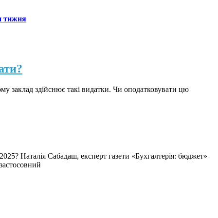
н тижня
ати?
 Тому заклад здійснює такі видатки. Чи оподатковувати цю
.2025? Наталія Сабадаш, експерт газети «Бухгалтерія: бюджет»
 застосовний