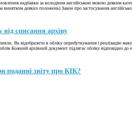
влення надбавки за володіння англійською мовою деяким категор
за винятком деяких положень) Закон про застосування англійськ
 від списання архіву
ливли. Як відобразити в обліку оприбуткування і реалізацію маку
 облік Кожний архівний документ підлягає обліку відповідно до 
и поданні звіту про КІК?