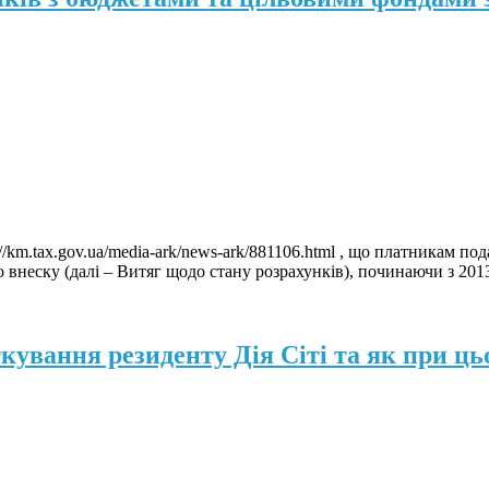
/km.tax.gov.ua/media-ark/news-ark/881106.html , що платникам по
 внеску (далі – Витяг щодо стану розрахунків), починаючи з 2013
кування резиденту Дія Сіті та як при ць