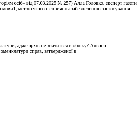
іям осіб» від 07.03.2025 № 257) Алла Головко, експерт газети
ої мови1, метою якого є сприяння забезпеченню застосування
латури, адже архів не значиться в обліку? Альона
номенклатури справ, затвердженої в