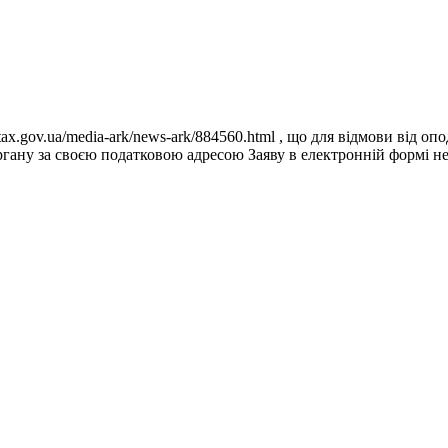
tax.gov.ua/media-ark/news-ark/884560.html , що для відмови від о
ргану за своєю податковою адресою Заяву в електронній формі н