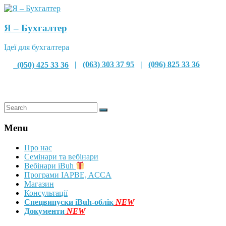
Я – Бухгалтер
Ідеї для бухгалтера
(050) 425 33 36
|
(063) 303 37 95
|
(096) 825 33 36
Menu
Про нас
Семінари та вебінари
Вебінари iBuh
Програми IAPBE, ACCA
Магазин
Консультації
Спецвипуски iBuh-облік
NEW
Документи
NEW