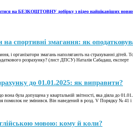
атися на БЕЗКОШТОВНУ добірку з відео найцікавіших нови
и на спортивні змагання: як оподатковув
гання, і організатори змагань наполягають на страхуванні дітей.
одаткового розрахунку? (лист ДПСУ) Наталія Сабадаш, експерт
рахунку до 01.01.2025: як виправити?
вона була допущена у квартальній звітності, яка діяла до 01.01
помилок не змінився. Він наведений в розд. V Порядку № 41 і
нглійською мовою: кому й коли?