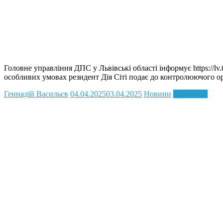
Головне управління ДПС у Львівські області інформує https://lv.
особливих умовах резидент Дія Сіті подає до контролюючого о
Геннадій Васильєв
04.04.2025
03.04.2025
Новини
Read more