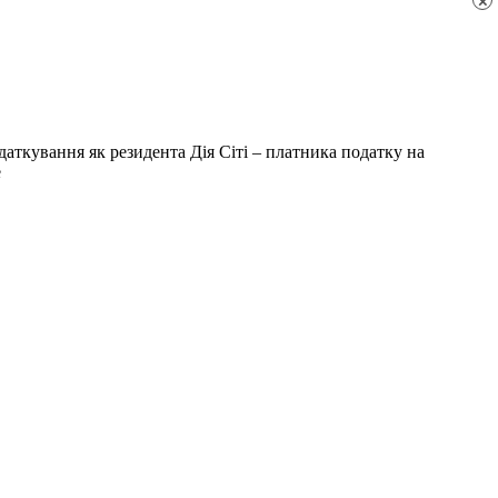
×
податкування як резидента Дія Сіті – платника податку на
е