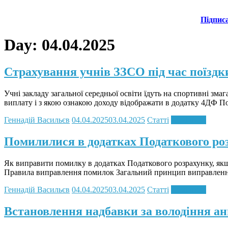
Підпис
Day:
04.04.2025
Страхування учнів ЗЗСО під час поїздк
Учні закладу загальної середньої освіти їдуть на спортивні зма
виплату і з якою ознакою доходу відображати в додатку 4ДФ П
Геннадій Васильєв
04.04.2025
03.04.2025
Статті
Read more
Помилилися в додатках Податкового роз
Як виправити помилку в додатках Податкового розрахунку, якщо 
Правила виправлення помилок Загальний принцип виправлення 
Геннадій Васильєв
04.04.2025
03.04.2025
Статті
Read more
Встановлення надбавки за володіння а