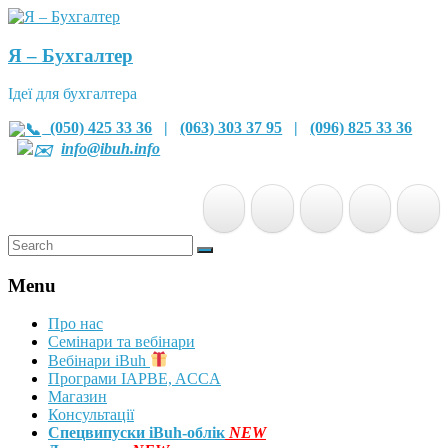
Я – Бухгалтер
Ідеї для бухгалтера
(050) 425 33 36
|
(063) 303 37 95
|
(096) 825 33 36
info@ibuh.info
Menu
Про нас
Семінари та вебінари
Вебінари iBuh
Програми IAPBE, ACCA
Магазин
Консультації
Спецвипуски iBuh-облік
NEW