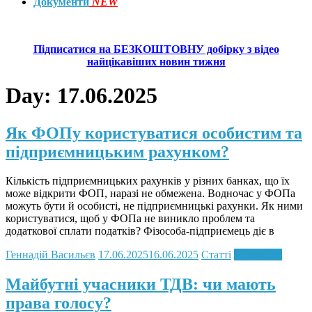
Документи
NEW
Підписатися на БЕЗКОШТОВНУ добірку з відео
найцікавіших новин тижня
Day:
17.06.2025
Як ФОПу користуватися особистим та
підприємницьким рахунком?
Кількість підприємницьких рахунків у різних банках, що їх
може відкрити ФОП, наразі не обмежена. Водночас у ФОПа
можуть бути й особисті, не підприємницькі рахунки. Як ними
користуватися, щоб у ФОПа не виникло проблем та
додаткової сплати податків? Фізособа-підприємець діє в
Геннадій Васильєв
17.06.2025
16.06.2025
Статті
Read more
Майбутні учасники ТДВ: чи мають
права голосу?