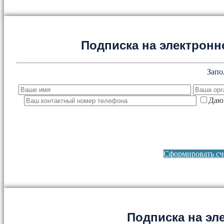
Подписка на электронно
Запо
Даю 
Сформировать сче
Подписка на эл