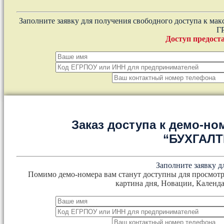
Заполните заявку для получения свободного доступа к ма
Г
Доступ предоста
Заказ доступа к демо-но
“БУХГАЛ
Заполните заявку д
Помимо демо-номера вам станут доступны для просмотр
картина дня, Новации, Календа