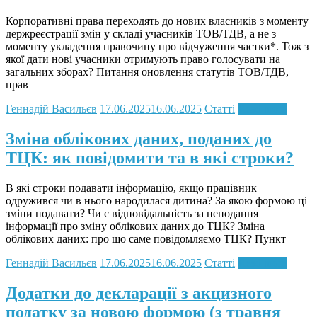
Корпоративні права переходять до нових власників з моменту
держреєстрації змін у складі учасників ТОВ/ТДВ, а не з
моменту укладення правочину про відчуження частки*. Тож з
якої дати нові учасники отримують право голосувати на
загальних зборах? Питання оновлення статутів ТОВ/ТДВ,
прав
Геннадій Васильєв
17.06.2025
16.06.2025
Статті
Read more
Зміна облікових даних, поданих до
ТЦК: як повідомити та в які строки?
В які строки подавати інформацію, якщо працівник
одружився чи в нього народилася дитина? За якою формою ці
зміни подавати? Чи є відповідальність за неподання
інформації про зміну облікових даних до ТЦК? Зміна
облікових даних: про що саме повідомляємо ТЦК? Пункт
Геннадій Васильєв
17.06.2025
16.06.2025
Статті
Read more
Додатки до декларації з акцизного
податку за новою формою (з травня