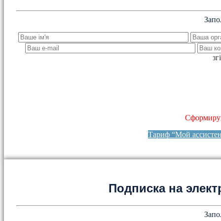
Запо
зг
Сформируй
Тариф “Мой ассисте
Подписка на элект
Запо