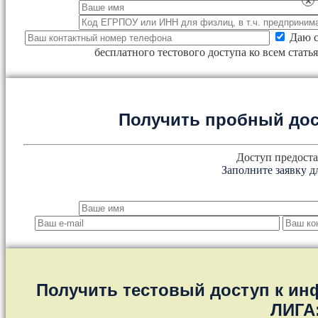
×
Даю с
бесплатного тестового доступа ко всем стат
Получить пробный дос
Доступ предоста
Заполните заявку д
Получить тестовый доступ к и
ЛИГА