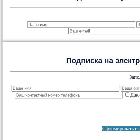
Подписка на элект
Запо
Даю 
Сформировать сче