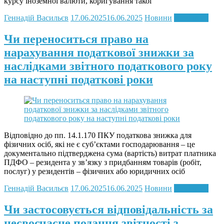
курсу іноземної валюти, коригування такої
Геннадій Васильєв
17.06.2025
16.06.2025
Новини
Read more
Чи переноситься право на
нарахування податкової знижки за
наслідками звітного податкового року
на наступні податкові роки
Відповідно до пп. 14.1.170 ПКУ податкова знижка для
фізичних осіб, які не є суб’єктами господарювання – це
документально підтверджена сума (вартість) витрат платника
ПДФО – резидента у зв’язку з придбанням товарів (робіт,
послуг) у резидентів – фізичних або юридичних осіб
Геннадій Васильєв
17.06.2025
16.06.2025
Новини
Read more
Чи застосовується відповідальність за
несвоєчасне подання звітності з