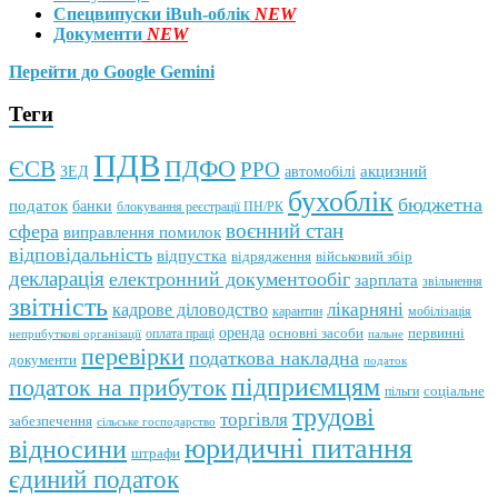
Спецвипуски iBuh-облік
NEW
Документи
NEW
Перейти до Google Gemini
Теги
ПДВ
ПДФО
ЄСВ
РРО
автомобілі
акцизний
ЗЕД
бухоблік
бюджетна
податок
банки
блокування реєстрації ПН/РК
воєнний стан
сфера
виправлення помилок
відповідальність
відпустка
відрядження
військовий збір
декларація
електронний документообіг
зарплата
звільнення
звітність
кадрове діловодство
лікарняні
мобілізація
карантин
оренда
первинні
оплата праці
основні засоби
неприбуткові організації
пальне
перевірки
податкова накладна
документи
податок
підприємцям
податок на прибуток
пільги
соціальне
трудові
торгівля
забезпечення
сільське господарство
юридичні питання
відносини
штрафи
єдиний податок