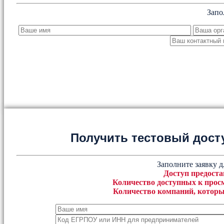
Запо
Получить тестовый дост
Заполните заявку д
Доступ предоста
Количество доступных к просм
Количество компаний, которы