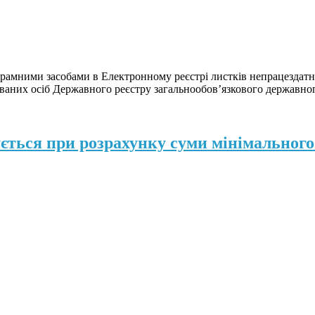
грамними засобами в Електронному реєстрі листків непрацездатно
хованих осіб Державного реєстру загальнообов’язкового державног
ється при розрахунку суми мінімального 