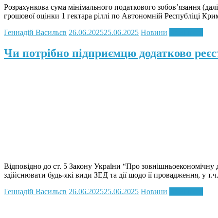
Розрахункова сума мінімального податкового зобов’язання (дал
грошової оцінки 1 гектара ріллі по Автономній Республіці Крим 
Геннадій Васильєв
26.06.2025
25.06.2025
Новини
Read more
Чи потрібно підприємцю додатково реєс
Відповідно до ст. 5 Закону України “Про зовнішньоекономічну д
здійснювати будь-які види ЗЕД та дії щодо її провадження, у т.ч
Геннадій Васильєв
26.06.2025
25.06.2025
Новини
Read more