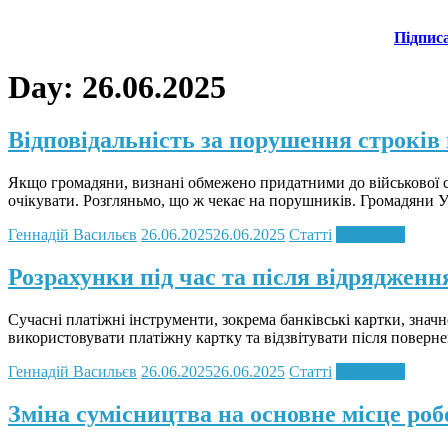
Підпис
Day:
26.06.2025
Відповідальність за порушення строкі
Якщо громадяни, визнані обмежено придатними до військової сл
очікувати. Розгляньмо, що ж чекає на порушників. Громадяни Ук
Геннадій Васильєв
26.06.2025
26.06.2025
Статті
Read more
Розрахунки під час та після відряджен
Сучасні платіжні інструменти, зокрема банківські картки, зна
використовувати платіжну картку та відзвітувати після поверн
Геннадій Васильєв
26.06.2025
26.06.2025
Статті
Read more
Зміна сумісництва на основне місце роб