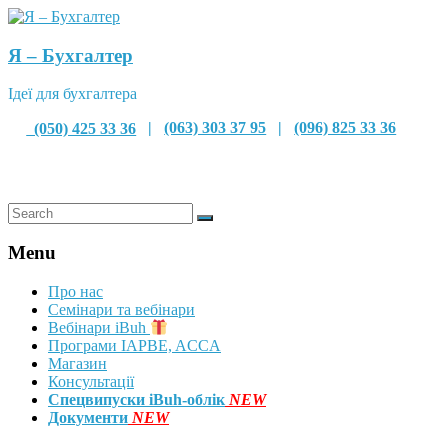
Я – Бухгалтер
Ідеї для бухгалтера
(050) 425 33 36
|
(063) 303 37 95
|
(096) 825 33 36
Menu
Про нас
Семінари та вебінари
Вебінари iBuh
Програми IAPBE, ACCA
Магазин
Консультації
Спецвипуски iBuh-облік
NEW
Документи
NEW