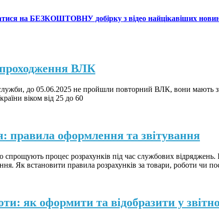
атися на БЕЗКОШТОВНУ добірку з відео найцікавіших нови
в проходження ВЛК
ужби, до 05.06.2025 не пройшли повторний ВЛК, вони мають знат
раїни віком від 25 до 60
ня: правила оформлення та звітування
чно спрощують процес розрахунків під час службових відряджень.
ення. Як встановити правила розрахунків за товари, роботи чи п
оти: як оформити та відобразити у звітно