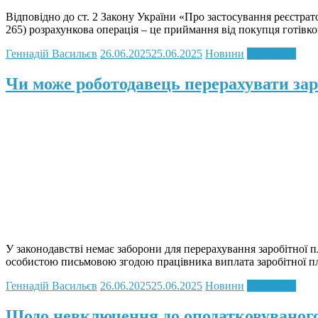
Відповідно до ст. 2 Закону України «Про застосування реєстрато
265) розрахункова операція – це приймання від покупця готівк
Геннадій Васильєв
26.06.2025
25.06.2025
Новини
Read more
Чи може роботодавець перерахувати зар
У законодавстві немає заборони для перерахування заробітної п
особистою письмовою згодою працівника виплата заробітної пл
Геннадій Васильєв
26.06.2025
25.06.2025
Новини
Read more
Щодо невключення до оподатковуваного 