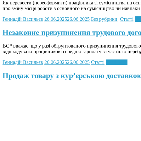
Як перевести (переоформити) працівника зі сумісництва на осн
про зміну місця роботи з основного на сумісництво чи навпаки
Геннадій Васильєв
26.06.2025
26.06.2025
Без рубрики
,
Статті
Re
Незаконне призупинення трудового дого
ВС* вважає, що у разі обґрунтованого призупинення трудового
відшкодувати працівникові середню зарплату за час його пере
Геннадій Васильєв
26.06.2025
26.06.2025
Статті
Read more
Продаж товару з кур’єрською доставкою