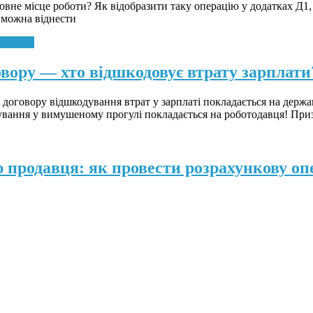
овне місце роботи? Як відобразити таку операцію у додатках Д1
 можна віднести
ad more
вору — хто відшкодовує втрату зарплати
 договору відшкодування втрат у зарплаті покладається на держа
бування у вимушеному прогулі покладається на роботодавця! Пр
 продавця: як провести розрахункову оп