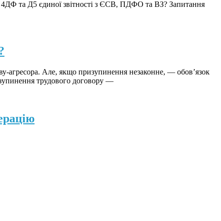
, 4ДФ та Д5 єдиної звітності з ЄСВ, ПДФО та ВЗ? Запитання
?
ву-агресора. Але, якщо призупинення незаконне, — обов’язок
изупинення трудового договору —
ерацію