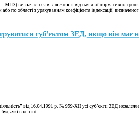
і – МПЗ) визначається в залежності від наявної нормативно грошо
або по області з урахуванням коефіцієнта індексації, визначеног
труватися суб’єктом ЗЕД, якщо він має н
іяльність” від 16.04.1991 р. № 959-ХІІ усі суб’єкти ЗЕД незалеж
. будь-які валютні