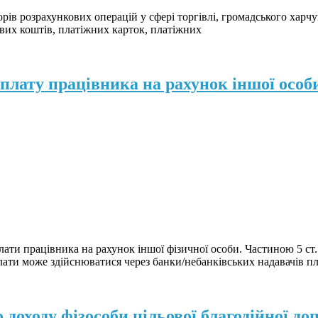
рів розрахункових операцій у сфері торгівлі, громадського харчу
ових коштів, платіжних карток, платіжних
плату працівника на рахунок іншої особ
лати працівника на рахунок іншої фізичної особи. Частиною 5 ст
ати може здійснюватися через банки/небанківських надавачів пл
доходу фізособи цільової благодійної до