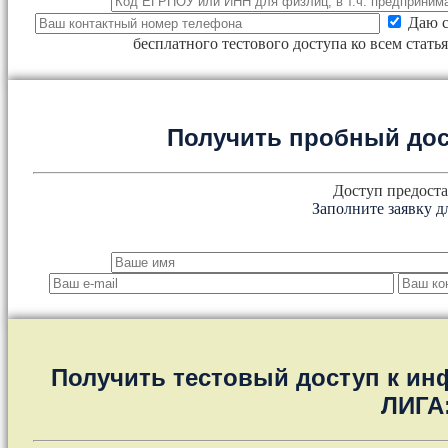
Даю с
бесплатного тестового доступа ко всем стат
Получить пробный дос
Доступ предоста
Заполните заявку д
Получить тестовый доступ к и
ЛИГА