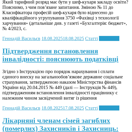
Який тарифний розряд має бути у шеф-кухаря закладу освіти?
Пояснимо, з чим пов’язане запитання. Зміною № 11 до
Класифікатора професій шеф-кухаря було віднесено до
кваліфікаційного угрупування 3750 «Фахівці з технології
харчування» (детальніше див. у газеті «Бухгалтерія: бюджет»,
№ 4/2023, с.
Геннадій Васильєв
18.08.2025
18.08.2025
Статті
Read more
Підтвердження встановлення
інвалідності: пояснюють податківці
Згідно з Інструкцією про порядок нарахування і сплати
єдиного внеску на загальнообов’язкове державне соціальне
страхування, затвердженою наказом Міністерства фінансів
України від 20.04.2015 № 449 (далі — Інструкція № 449),
підтвердженням встановлення інвалідності працівнику є
належним чином засвідчений витяг із рішення
Геннадій Васильєв
18.08.2025
17.08.2025
Статті
Read more
Лікарняні членам сімей загиблих
(померлих) Захисників і Захисниць: