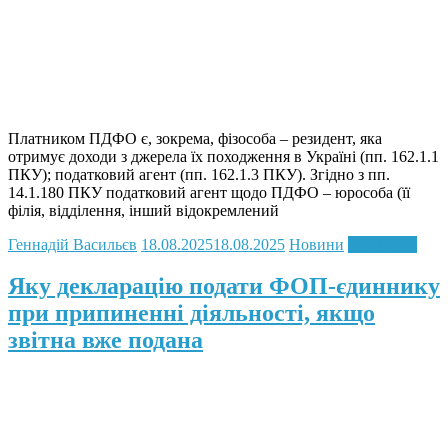
Платником ПДФО є, зокрема, фізособа – резидент, яка
отримує доходи з джерела їх походження в Україні (пп. 162.1.1
ПКУ); податковий агент (пп. 162.1.3 ПКУ). Згідно з пп.
14.1.180 ПКУ податковий агент щодо ПДФО – юрособа (її
філія, відділення, інший відокремлений
Геннадій Васильєв
18.08.2025
18.08.2025
Новини
Read more
Яку декларацію подати ФОП-єдиннику
при припиненні діяльності, якщо
звітна вже подана