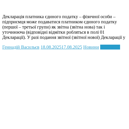
Декларація платника єдиного податку – фізичної особи –
підприємця може подаватися платником єдиного податку
(першої – третьої групи) як звітна (звітна нова) так і
уточнююча (відповідні відмітки робляться в полі 01
Декларації). У разі подання звітної (звітної нової) Декларації у
Геннадій Васильєв
18.08.2025
17.08.2025
Новини
Read more