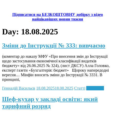
Підписатися на БЕЗКОШТОВНУ добірку з відео
найцікавіших новин тижня
Day:
18.08.2025
Зміни до Інструкції № 333: вивчаємо
(коментар до наказу МФУ «Про внесення змін до Інструкції
щодо застосування економічної класифікації видатків
бюджету» від 26.06.2025 № 324), (лист ДКСУ) Алла Головко,
експерт газети «Бухгалтерія: бюджет» Щороку напередодні
вересня… Мінфін вносить зміни до Інструкції № 3331. В
принципі,
Геннадій Васильєв
18.08.2025
18.08.2025
Статті
Read more
Шеф-кухар у закладі освіти: який
тарифний розряд