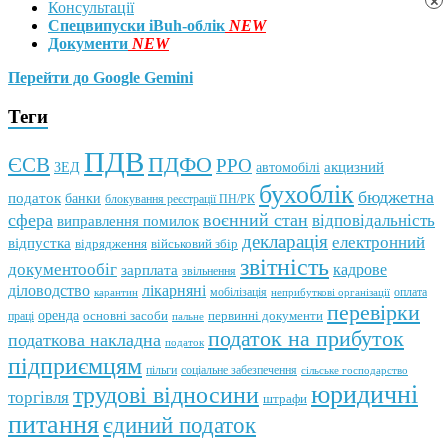
×
Консультації
Спецвипуски iBuh-облік
NEW
Документи
NEW
Перейти до Google Gemini
Теги
ПДВ
ПДФО
ЄСВ
РРО
автомобілі
акцизний
ЗЕД
бухоблік
бюджетна
податок
банки
блокування реєстрації ПН/РК
сфера
воєнний стан
відповідальність
виправлення помилок
декларація
електронний
відпустка
відрядження
військовий збір
звітність
документообіг
зарплата
кадрове
звільнення
лікарняні
діловодство
мобілізація
оплата
карантин
неприбуткові організації
перевірки
оренда
первинні документи
праці
основні засоби
пальне
податок на прибуток
податкова накладна
податок
підприємцям
пільги
соціальне забезпечення
сільське господарство
юридичні
трудові відносини
торгівля
штрафи
питання
єдиний податок