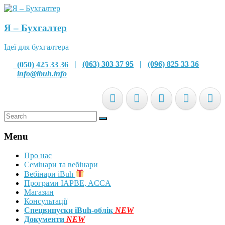
Я – Бухгалтер
Ідеї для бухгалтера
(050) 425 33 36
|
(063) 303 37 95
|
(096) 825 33 36
info@ibuh.info
Menu
Про нас
Семінари та вебінари
Вебінари iBuh
Програми IAPBE, ACCA
Магазин
Консультації
Спецвипуски iBuh-облік
NEW
Документи
NEW