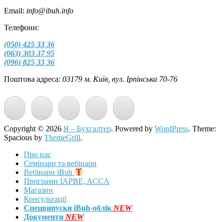
Email:
info@ibuh.info
Телефони:
(050) 425 33 36
(063) 303 37 95
(096) 825 33 36
Поштова адреса:
03179 м. Київ, вул. Ірпінська 70-76
Copyright © 2026
Я – Бухгалтер
. Powered by
WordPress
. Theme:
Spacious by
ThemeGrill
.
Про нас
Семінари та вебінари
Вебінари iBuh
Програми IAPBE, ACCA
Магазин
Консультації
Спецвипуски iBuh-облік
NEW
Документи
NEW