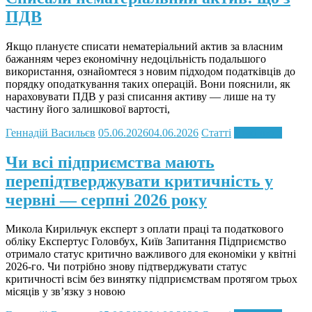
ПДВ
Якщо плануєте списати нематеріальний актив за власним
бажанням через економічну недоцільність подальшого
використання, ознайомтеся з новим підходом податківців до
порядку оподаткування таких операцій. Вони пояснили, як
нараховувати ПДВ у разі списання активу — лише на ту
частину його залишкової вартості,
Геннадій Васильєв
05.06.2026
04.06.2026
Статті
Read more
Чи всі підприємства мають
перепідтверджувати критичність у
червні — серпні 2026 року
Микола Кирильчук експерт з оплати праці та податкового
обліку Експертус Головбух, Київ Запитання Підприємство
отримало статус критично важливого для економіки у квітні
2026-го. Чи потрібно знову підтверджувати статус
критичності всім без винятку підприємствам протягом трьох
місяців у зв’язку з новою