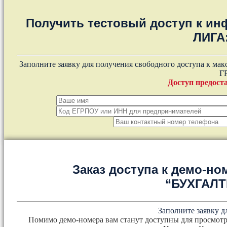
Получить тестовый доступ к и
ЛИГА
Заполните заявку для получения свободного доступа к ма
Г
Доступ предоста
Заказ доступа к демо-но
“БУХГАЛ
Заполните заявку д
Помимо демо-номера вам станут доступны для просмотр