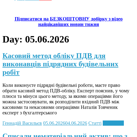
Підписатися на БЕЗКОШТОВНУ добірку з відео
найцікавіших новин тижня
Day:
05.06.2026
Касовий метод обліку ПДВ для
виконавців підрядних будівельних
робіт
Коли виконуєте підрядні будівельні роботи, маєте право
обрати касовий метод ПДВ-обліку. Експерт пояснив, у чому
плюси та мінуси цього методу, за якими операціями його
можна застосовувати, як розподілити вхідний ПДВ між
касовими та некасовими операціями Наталія Товченик
експерт з бухгалтерського
Геннадій Васильєв
05.06.2026
04.06.2026
Статті
Read more
Списали нематеріальний актив: що з