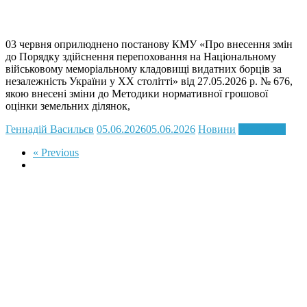
03 червня оприлюднено постанову КМУ «Про внесення змін
до Порядку здійснення перепоховання на Національному
військовому меморіальному кладовищі видатних борців за
незалежність України у XX столітті» від 27.05.2026 р. № 676,
якою внесені зміни до Методики нормативної грошової
оцінки земельних ділянок,
Геннадій Васильєв
05.06.2026
05.06.2026
Новини
Read more
« Previous