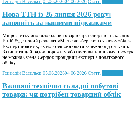
Геннадій Васильєв
05.06.2026
04.06.2026
Статті
Read more
Нова ТТН із 26 липня 2026 року:
заповніть за нашими підказками
Мінрозвитку оновило бланк товарно-транспортної накладної.
В ній буде новий реквізит «Місце де зберігається автомобіль».
Експерт пояснив, як його заповнювати залежно від ситуації.
Залишити цей рядок порожнім або поставити в ньому прочерк
не можна Олена Сердюк провідний експерт з податкового
обліку
Геннадій Васильєв
05.06.2026
04.06.2026
Статті
Read more
Вживані технічно складні побутові
товари: чи потрібен товарний облік