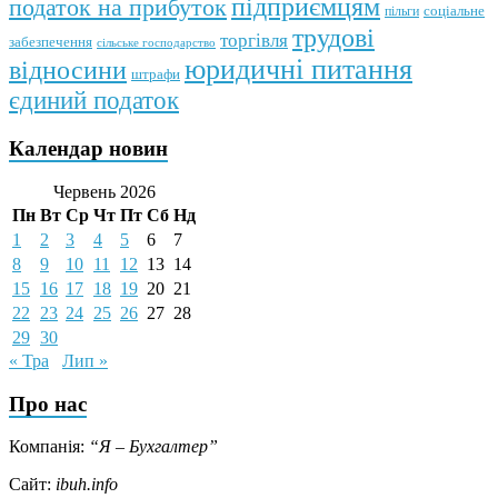
підприємцям
податок на прибуток
пільги
соціальне
трудові
торгівля
забезпечення
сільське господарство
юридичні питання
відносини
штрафи
єдиний податок
Календар новин
Червень 2026
Пн
Вт
Ср
Чт
Пт
Сб
Нд
1
2
3
4
5
6
7
8
9
10
11
12
13
14
15
16
17
18
19
20
21
22
23
24
25
26
27
28
29
30
« Тра
Лип »
Про нас
Компанія:
“Я – Бухгалтер”
Сайт:
ibuh.info