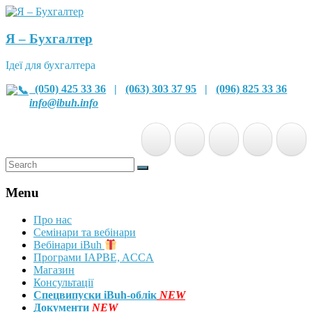
Я – Бухгалтер
Ідеї для бухгалтера
(050) 425 33 36
|
(063) 303 37 95
|
(096) 825 33 36
info@ibuh.info
Menu
Про нас
Семінари та вебінари
Вебінари iBuh
Програми IAPBE, ACCA
Магазин
Консультації
Спецвипуски iBuh-облік
NEW
Документи
NEW