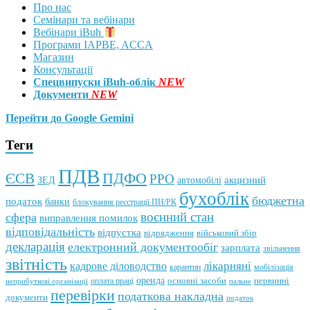
Про нас
Семінари та вебінари
Вебінари iBuh
Програми IAPBE, ACCA
Магазин
Консультації
Спецвипуски iBuh-облік
NEW
Документи
NEW
Перейти до Google Gemini
Теги
ПДВ
ПДФО
ЄСВ
РРО
автомобілі
акцизний
ЗЕД
бухоблік
бюджетна
податок
банки
блокування реєстрації ПН/РК
воєнний стан
сфера
виправлення помилок
відповідальність
відпустка
відрядження
військовий збір
декларація
електронний документообіг
зарплата
звільнення
звітність
кадрове діловодство
лікарняні
мобілізація
карантин
оренда
первинні
оплата праці
основні засоби
неприбуткові організації
пальне
перевірки
податкова накладна
документи
податок