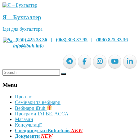
Я – Бухгалтер
Ідеї для бухгалтера
(050) 425 33 36
|
(063) 303 37 95
|
(096) 825 33 36
info@ibuh.info
Menu
Про нас
Семінари та вебінари
Вебінари iBuh
Програми IAPBE, ACCA
Магазин
Консультації
Спецвипуски iBuh-облік
NEW
Документи
NEW