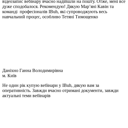
відеозапис вебінару вчасно надійшли на пошту. Отже, мені все
дуже сподобалося. Рекомендую! Дякую Мар’яні Кавін та
команді професіоналів IBuh, які супроводжують весь
навчальний процес, особливо Тетяні Тимощенко
Даніхно Ганна Володимирівна
м. Київ
Не один рік купую вебінари у IBuh, дякую вам за
оперативність. Завжди вчасно отримані документи, завжди
актуальні теми вебінарів