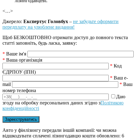
лізингодавцеві.
<…>
Джерело:
Експертус Головбух
–
не забудьте оформити
передплату на улюблене видання!
Щоб БЕЗКОШТОВНО отримати доступ до повного текста
статті заповніть, будь ласка, заявку:
*
Ваше ім'я
*
Ваша організація
*
Код
ЄДРПОУ (ІПН)
*
Ваш e-
mail
*
Ваш
номер телефона
Даю
згоду на обробку персональних даних згідно з
Політикою
конфіденційності
Авто у фінлізингу передали іншій компанії: чи можна
відшкодувати сплачені лізингодавцю кошти
обновлено:
6