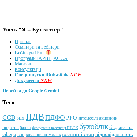
Увесь “Я – Бухгалтер”
Про нас
Семінари та вебінари
Вебінари iBuh
Програми IAPBE, ACCA
Магазин
Консультації
Спецвипуски iBuh-облік
NEW
Документи
NEW
Перейти до Google Gemini
Теги
ПДВ
ПДФО
ЄСВ
РРО
автомобілі
акцизний
ЗЕД
бухоблік
бюджетна
податок
банки
блокування реєстрації ПН/РК
сфера
воєнний стан
відповідальність
виправлення помилок