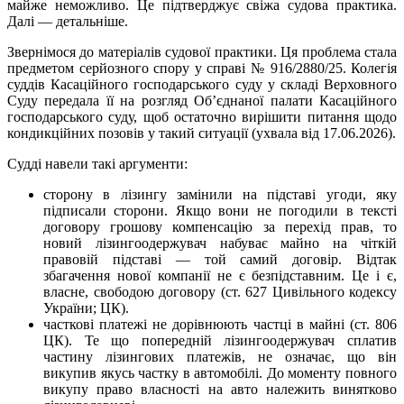
майже неможливо. Це підтверджує свіжа судова практика.
Далі — детальніше.
Звернімося до матеріалів судової практики. Ця проблема стала
предметом серйозного спору у справі № 916/2880/25. Колегія
суддів Касаційного господарського суду у складі Верховного
Суду передала її на розгляд Об’єднаної палати Касаційного
господарського суду, щоб остаточно вирішити питання щодо
кондикційних позовів у такий ситуації (ухвала від 17.06.2026).
Судді навели такі аргументи:
сторону в лізингу замінили на підставі угоди, яку
підписали сторони. Якщо вони не погодили в тексті
договору грошову компенсацію за перехід прав, то
новий лізингоодержувач набуває майно на чіткій
правовій підставі — той самий договір. Відтак
збагачення нової компанії не є безпідставним. Це і є,
власне, свободою договору (ст. 627 Цивільного кодексу
України; ЦК).
часткові платежі не дорівнюють частці в майні (ст. 806
ЦК). Те що попередній лізингоодержувач сплатив
частину лізингових платежів, не означає, що він
викупив якусь частку в автомобілі. До моменту повного
викупу право власності на авто належить винятково