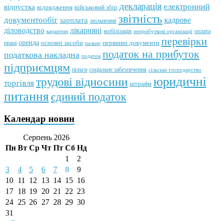
декларація
електронний
відпустка
відрядження
військовий збір
звітність
документообіг
зарплата
кадрове
звільнення
лікарняні
діловодство
мобілізація
оплата
карантин
неприбуткові організації
перевірки
оренда
первинні документи
праці
основні засоби
пальне
податок на прибуток
податкова накладна
податок
підприємцям
пільги
соціальне забезпечення
сільське господарство
юридичні
трудові відносини
торгівля
штрафи
питання
єдиний податок
Календар новин
Серпень 2026
Пн
Вт
Ср
Чт
Пт
Сб
Нд
1
2
3
4
5
6
7
8
9
10
11
12
13
14
15
16
17
18
19
20
21
22
23
24
25
26
27
28
29
30
31