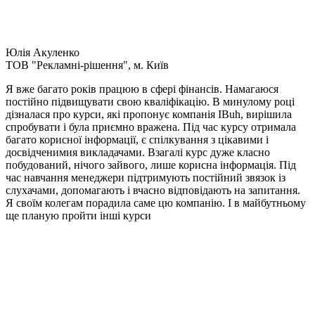
Юлія Акуленко
TOB "Рекламні-рішення", м. Київ
Я вже багато років працюю в сфері фінансів. Намагаюся
постійно підвищувати свою кваліфікацію. В минулому році
дізналася про курси, які пропонує компанія IBuh, вирішила
спробувати і була приємно вражена. Під час курсу отримала
багато корисної інформації, є спілкування з цікавими і
досвідченимия викладачами. Взагалі курс дуже класно
побудований, нічого зайвого, лише корисна інформація. Під
час навчання менеджери підтримують постійний звязок із
слухачами, допомагають і вчасно відповідають на запитання.
Я своїм колегам порадила саме цю компанію. І в майбутньому
ще планую пройти інші курси