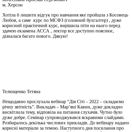
м. Херсон
Хотіла б лишити відгук про навчання яке пройшла з Косовець
Любов, а саме курс по МСФЗ (головний бухгалтер) , дуже
корисний практичний курс, вирішила піти на нього перед
здачею екзамена АССА , лектор все доступно пояснює,
дізналася багато нового. Дякую!
Телющенко Тетяна
Нещодавно прослухала вебінар “Дія Сіті – 2022 – складаємо
річну звітність”. Викладач – Мар’яні Кавин, дуже докладно
висвітлила тему, відповіла на питання слухачів. Чутно було
дуже добре. Семінар супроводжувався яскравими слайдами.
Розбиралось декілька числових прикладів. До вебінару надано
корисні матеріали за темою. Наступного дня посилання про