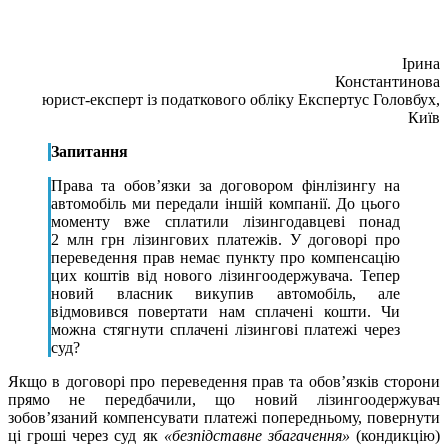
Ірина
Константинова
юрист-експерт із податкового обліку Експертус Головбух,
Київ
Запитання
Права та обов’язки за договором фінлізингу на
автомобіль ми передали іншій компанії. До цього
моменту вже сплатили лізингодавцеві понад
2 млн грн лізингових платежів. У договорі про
переведення прав немає пункту про компенсацію
цих коштів від нового лізингоодержувача. Тепер
новий власник викупив автомобіль, але
відмовився повертати нам сплачені кошти. Чи
можна стягнути сплачені лізингові платежі через
суд?
Якщо в договорі про переведення прав та обов’язків сторони
прямо не передбачили, що новий лізингоодержувач
зобов’язаний компенсувати платежі попередньому, повернути
ці гроші через суд як
«безпідставне збагачення»
(кондикцію)