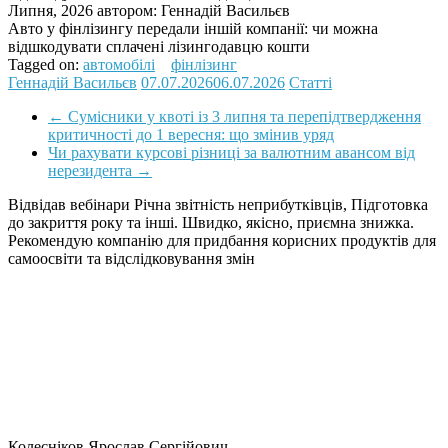
Липня, 2026
автором:
Геннадій Васильєв
Авто у фінлізингу передали іншій компанії: чи можна
відшкодувати сплачені лізингодавцю кошти
Tagged on:
автомобілі
фінлізинг
Геннадій Васильєв
07.07.2026
06.07.2026
Статті
←
Сумісники у квоті із 3 липня та перепідтвердження
критичності до 1 вересня: що змінив уряд
Чи рахувати курсові різниці за валютним авансом від
нерезидента
→
Відвідав вебінари Річна звітність неприбутківців, Підготовка
до закриття року та інші. Швидко, якісно, приємна знижка.
Рекомендую компанію для придбання корисних продуктів для
самоосвіти та відслідковування змін
Колесніков Ярослав Сергійович