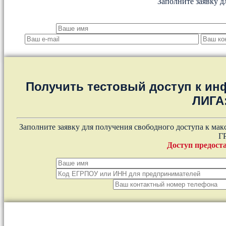
Заполните заявку д
Получить тестовый доступ к и
ЛИГА
Заполните заявку для получения свободного доступа к ма
Г
Доступ предоста