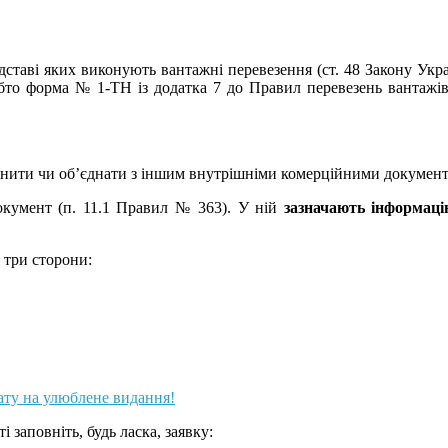
дставі яких виконують вантажні перевезення (ст. 48 Закону Укр
то форма № 1-ТН із додатка 7 до Правил перевезень вантажів
мінити чи об’єднати з іншим внутрішніми комерційними докумен
окумент (п. 11.1 Правил № 363). У ній
зазначають інформаці
 три сторони:
ату на улюблене видання!
аповніть, будь ласка, заявку: