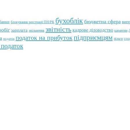
бухоблік
бюджетна сфера
банки
вип
блокування реєстрації ПН/РК
звітність
обіг
кадрове діловодство
зарплата
звільнення
карантин
підприємцям
податок на прибуток
а
пільги
соц
податок
 податок