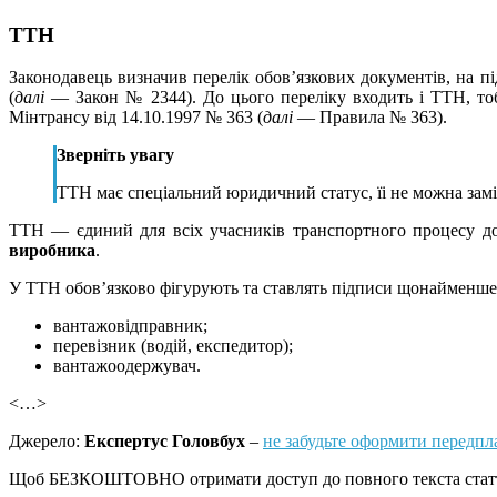
ТТН
Законодавець визначив перелік обов’язкових документів, на пі
(
далі
— Закон № 2344). До цього переліку входить і ТТН, тоб
Мінтрансу від 14.10.1997 № 363 (
далі
— Правила № 363).
Зверніть увагу
ТТН має спеціальний юридичний статус, їі не можна за
ТТН — єдиний для всіх учасників транспортного процесу д
виробника
.
У ТТН обов’язково фігурують та ставлять підписи щонайменше
вантажовідправник;
перевізник (водій, експедитор);
вантажоодержувач.
<…>
Джерело:
Експертус Головбух
–
не забудьте оформити передпл
Щоб БЕЗКОШТОВНО отримати доступ до повного текста статті з