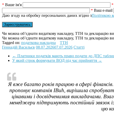
*
Ваше ім'я
*
*
Ваш e-mail
Даю згоду на обробку персональних даних згідно з
Політикою к
Чи можна об’єднати видаткову накладну, ТТН та декларацію в
Чи можна об’єднати видаткову накладну, ТТН та декларацію в
Tagged on:
податкова накладна
ТТН
Геннадій Васильєв
08.07.2026
07.07.2026
Статті
←
Платники податків мають право подати до ДПС табл
У який строк формувати ВОД під час прийняття
→
Я вже багато років працюю в сфері фінансів.
пропонує компанія IBuh, вирішила спробувати
цікавими і досвідченимия викладачами. Взаг
менеджери підтримують постійний звязок із 
цю ко