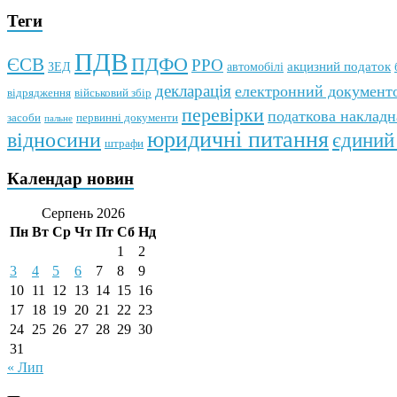
Теги
ПДВ
ПДФО
ЄСВ
РРО
автомобілі
акцизний податок
ЗЕД
декларація
електронний документо
відрядження
військовий збір
перевірки
податкова накладн
первинні документи
засоби
пальне
юридичні питання
відносини
єдиний
штрафи
Календар новин
Серпень 2026
Пн
Вт
Ср
Чт
Пт
Сб
Нд
1
2
3
4
5
6
7
8
9
10
11
12
13
14
15
16
17
18
19
20
21
22
23
24
25
26
27
28
29
30
31
« Лип