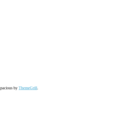
Spacious by
ThemeGrill
.