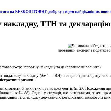
атися на БЕЗКОШТОВНУ добірку з відео найцікавіших нови
у накладну, ТТН та деклараці
провідний експерт з податково
, товарно-транспортну накладну та декларацію виробника?
т видаткову накладну (
далі
— ВН), товарно-транспортну накла
ністративні ризики
.
виготовляти бланки тих чи тих документів (п. 2.6 Положення про
ложення № 88). Однак у ситуації, що розглядаємо, закон прям
 підписання та специфіку державного регулювання кожного із цих