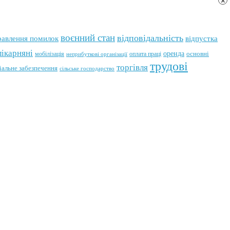
×
воєнний стан
відповідальність
відпустка
равлення помилок
лікарняні
оренда
мобілізація
оплата праці
основні
неприбуткові організації
трудові
торгівля
іальне забезпечення
сільське господарство