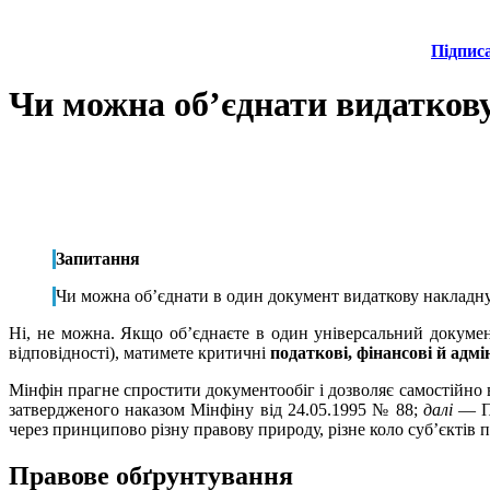
Підпис
Чи можна об’єднати видатков
Запитання
Чи можна об’єднати в один документ видаткову накладну
Ні, не можна. Якщо об’єднаєте в один універсальний докумен
відповідності), матимете критичні
податкові, фінансові й адмі
Мінфін прагне спростити документообіг і дозволяє самостійно 
затвердженого наказом Мінфіну від 24.05.1995 № 88;
далі
— По
через принципово різну правову природу, різне коло суб’єктів
Правове обґрунтування