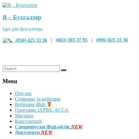
Я – Бухгалтер
Ідеї для бухгалтера
(050) 425 33 36
|
(063) 303 37 95
|
(096) 825 33 36
Menu
Про нас
Семінари та вебінари
Вебінари iBuh
Програми IAPBE, ACCA
Магазин
Консультації
Спецвипуски iBuh-облік
NEW
Документи
NEW