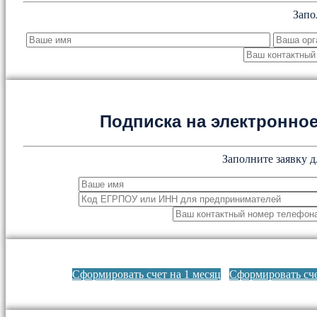
Запо
Подписка на электронн
Заполните заявку д
Сформировать счет на 1 месяц
Сформировать сче