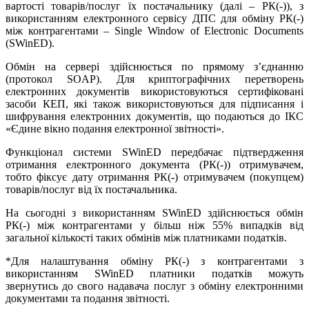
вартості товарів/послуг їх постачальнику (далі – РК(-)), з
використанням електронного сервісу ДПС для обміну РК(-)
між контрагентами – Single Window of Electronic Documents
(SWinED).
Обмін на сервері здійснюється по прямому з’єднанню
(протокол SOAP). Для криптографічних перетворень
електронних документів використовуються сертифіковані
засоби КЕП, які також використовуються для підписання і
шифрування електронних документів, що подаються до ІКС
«Єдине вікно подання електронної звітності».
Функціонал системи SWinED передбачає підтвердження
отримання електронного документа (РК(-)) отримувачем,
тобто фіксує дату отримання РК(-) отримувачем (покупцем)
товарів/послуг від їх постачальника.
На сьогодні з використанням SWinED здійснюється обмін
РК(-) між контрагентами у більш ніж 55% випадків від
загальної кількості таких обмінів між платниками податків.
*Для налаштування обміну РК(-) з контрагентами з
використанням SWinED платники податків можуть
звернутись до свого надавача послуг з обміну електронними
документами та подання звітності.