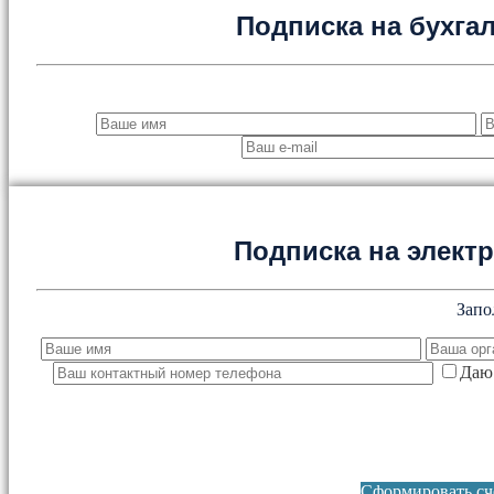
Подписка на бухга
Подписка на элект
Запо
Даю 
Сформировать сче