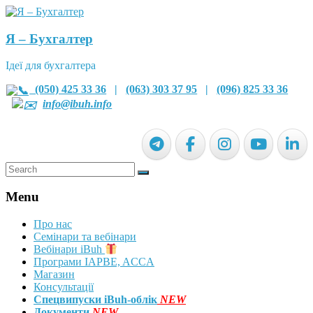
Я – Бухгалтер
Ідеї для бухгалтера
(050) 425 33 36
|
(063) 303 37 95
|
(096) 825 33 36
info@ibuh.info
Menu
Про нас
Семінари та вебінари
Вебінари iBuh
Програми IAPBE, ACCA
Магазин
Консультації
Спецвипуски iBuh-облік
NEW
Документи
NEW