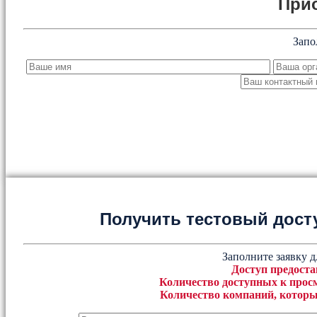
При
Запо
Получить тестовый дост
Заполните заявку д
Доступ предоста
Количество доступных к просм
Количество компаний, которы