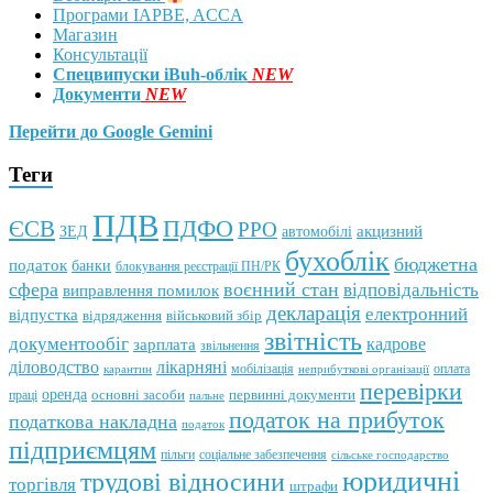
Програми IAPBE, ACCA
Магазин
Консультації
Спецвипуски iBuh-облік
NEW
Документи
NEW
Перейти до Google Gemini
Теги
ПДВ
ПДФО
ЄСВ
РРО
автомобілі
акцизний
ЗЕД
бухоблік
бюджетна
податок
банки
блокування реєстрації ПН/РК
сфера
воєнний стан
відповідальність
виправлення помилок
декларація
електронний
відпустка
відрядження
військовий збір
звітність
документообіг
зарплата
кадрове
звільнення
лікарняні
діловодство
мобілізація
оплата
карантин
неприбуткові організації
перевірки
оренда
первинні документи
праці
основні засоби
пальне
податок на прибуток
податкова накладна
податок
підприємцям
пільги
соціальне забезпечення
сільське господарство
юридичні
трудові відносини
торгівля
штрафи