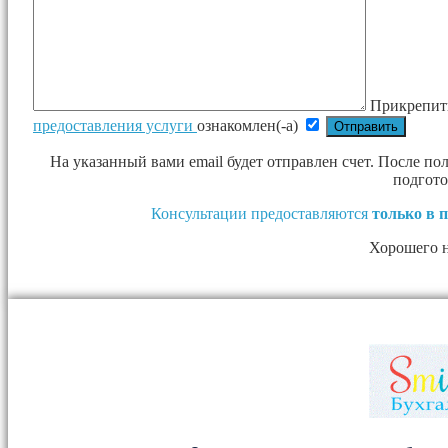
Прикрепит
предоставления услуги
ознакомлен(-а)
На указанный вами email будет отправлен счет. После п
подгото
Консультации предоставляются
только в 
Хорошего 