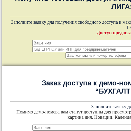
ЛИГА
Заполните заявку для получения свободного доступа к ма
Г
Доступ предоста
Заказ доступа к демо-но
“БУХГАЛ
Заполните заявку д
Помимо демо-номера вам станут доступны для просмотр
картина дня, Новации, Календа