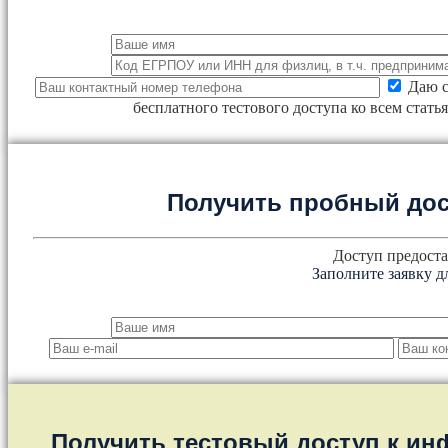
Даю с
бесплатного тестового доступа ко всем стат
Получить пробный дос
Доступ предоста
Заполните заявку д
Получить тестовый доступ к и