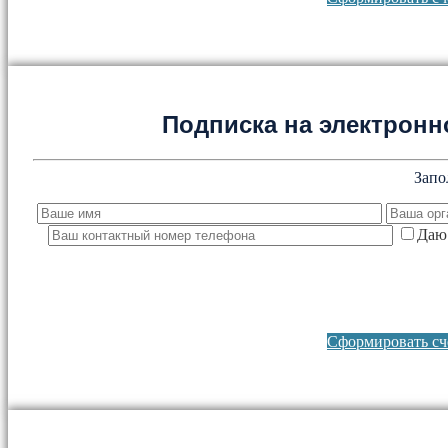
Подписка на электронно
Запо
Даю 
Сформировать сче