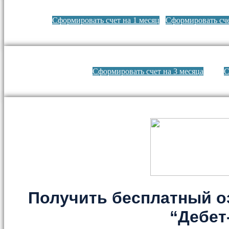
Сформировать счет на 1 месяц
Сформировать сче
Сформировать счет на 3 месяца
С
Получить бесплатный о
“Дебет