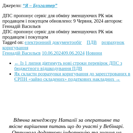
Джерело:
“Я – Бухгалтер”
ДПС пропонує сервіс для обміну зменшуючих РК між
продавцем і покупцем
обновлено:
9 Червня, 2024
автором:
Геннадій Васильєв
ДПС пропонує сервіс для обміну зменшуючих РК між
продавцем і покупцем
Tagged on:
електронний документообіг
ПДВ
розрахунок
коригування
Геннадій Васильєв
10.06.2024
09.06.2024
Новини
←
Із 1 липня діятимуть нові строки перевірок ДПС з
бюджетного відшкодування ПДВ
Як скласти розрахунки коригування до зареєстрованих в
ЄРПН «зайво складених» податкових накладних
→
Вдячна менеджеру Наталії за оперативне та
якісне вирішення питань що до участі у Вебінарі.
Отримала додаткову інформацію та знання на