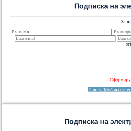
Подписка на эл
Запо
зг
Сформируй
Тариф “Мой ассисте
Подписка на элект