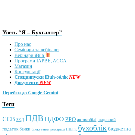
Увесь “Я – Бухгалтер”
Про нас
Семінари та вебінари
Вебінари iBuh
Програми IAPBE, ACCA
Магазин
Консультації
Спецвипуски iBuh-облік
NEW
Документи
NEW
Перейти до Google Gemini
Теги
ПДВ
ПДФО
ЄСВ
РРО
автомобілі
акцизний
ЗЕД
бухоблік
бюджетна
податок
банки
блокування реєстрації ПН/РК