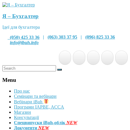
Я – Бухгалтер
Ідеї для бухгалтера
(050) 425 33 36
|
(063) 303 37 95
|
(096) 825 33 36
info@ibuh.info
Menu
Про нас
Семінари та вебінари
Вебінари iBuh
Програми IAPBE, ACCA
Магазин
Консультації
Спецвипуски iBuh-облік
NEW
Документи
NEW