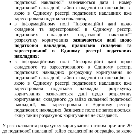
податкової накладної” зазначаються дата і номер
податкової накладної, зайво складеної на операцію, за
якою в Єдиному реєстрі податкових накладних вже
зареєстрована податкова накладна;
в інформаційному полі “Інформаційні дані щодо
складеної та зареєстрованої в Єдиному реєстрі
податкових накладних податкової накладної”
розрахунку коригування
зазначаються дані щодо
податкової накладної, правильно складеної та
зареєстрованої в Єдиному реєстрі податкових
накладних;
в інформаційному полі “Інформаційні дані щодо
складеного та зареєстрованого в Єдиному реєстрі
податкових накладних розрахунку коригування до
податкової накладної, зайво складеної на операцію, за
якою в Єдиному реєстрі податкових накладних вже
зареєстрована податкова накладна” розрахунку
коригування зазначаються дані щодо розрахунку
коригування, складеного до зайво складеної податкової
накладної, яка зареєстрована в Єдиному реєстрі
податкових накладних. Зазначене поле не заповнюється,
якщо такий розрахунок коригування не складався.
У разі складання розрахунку коригування з типом причини 20
до податкової накладної, зайво складеної на операцію, за якою