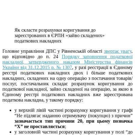
Як скласти розрахунки коригування до
зареєстрованих в ЄРПН «зайво складених»
податкових накладних
Головне управління ДПС у Рівненській області
звертає увагу
,
що відповідно до п. 24
Порядку заповнення податкової
накладної, затвердженого наказом Міністерства фінансів
України від 31.12.2015 р. № 1307
, у разі реєстрації в Єдиному
реєстрі податкових накладних двох і більше податкових
накладних, складених на одну операцію з постачання товарів/
послуг, постачальник складає розрахунок коригування до
податкової накладної, зайво складеної на операцію, за якою в
Єдиному реєстрі податкових накладних вже зареєстрована
податкова накладна, у такому порядку:
у верхній лівій частині розрахунку коригування у графі
“Не підлягає наданню отримувачу (покупцю) з причин”
зазначається тип причини 20, при цьому позначка
“Х” не проставляється
;
у заголовній частині розрахунку коригування у полі “до