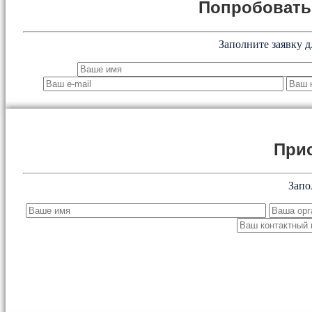
Попробоват
Заполните заявку д
При
Запо