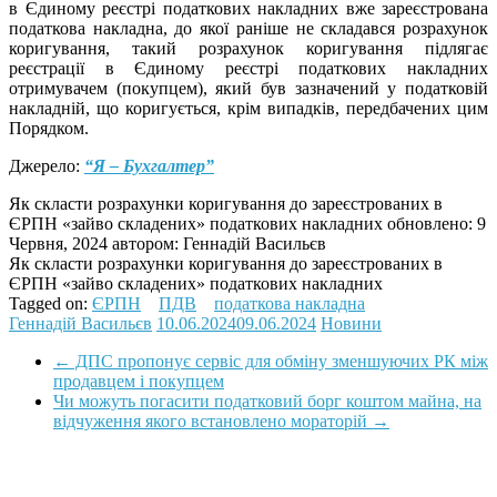
в Єдиному реєстрі податкових накладних вже зареєстрована
податкова накладна, до якої раніше не складався розрахунок
коригування, такий розрахунок коригування підлягає
реєстрації в Єдиному реєстрі податкових накладних
отримувачем (покупцем), який був зазначений у податковій
накладній, що коригується, крім випадків, передбачених цим
Порядком.
Джерело:
“Я – Бухгалтер”
Як скласти розрахунки коригування до зареєстрованих в
ЄРПН «зайво складених» податкових накладних
обновлено:
9
Червня, 2024
автором:
Геннадій Васильєв
Як скласти розрахунки коригування до зареєстрованих в
ЄРПН «зайво складених» податкових накладних
Tagged on:
ЄРПН
ПДВ
податкова накладна
Геннадій Васильєв
10.06.2024
09.06.2024
Новини
←
ДПС пропонує сервіс для обміну зменшуючих РК між
продавцем і покупцем
Чи можуть погасити податковий борг коштом майна, на
відчуження якого встановлено мораторій
→