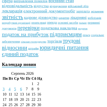
воєнний стан
сфера
виправлення помилок
відповідальність
відпустка
відрядження
військовий збір
декларація
електронний документообіг
зарплата
звільнення
звітність
кадрове діловодство
лікарняні
мобілізація
карантин
оренда
первинні
оплата праці
основні засоби
неприбуткові організації
пальне
перевірки
податкова накладна
документи
податок
підприємцям
податок на прибуток
пільги
соціальне
трудові
торгівля
забезпечення
сільське господарство
юридичні питання
відносини
штрафи
єдиний податок
Календар новин
Серпень 2026
Пн
Вт
Ср
Чт
Пт
Сб
Нд
1
2
3
4
5
6
7
8
9
10
11
12
13
14
15
16
17
18
19
20
21
22
23
24
25
26
27
28
29
30