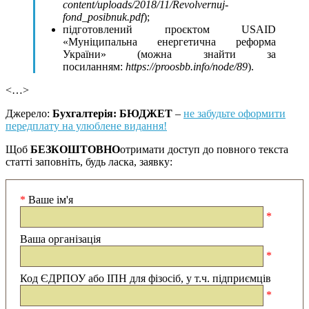
content/uploads/2018/11/Revolvernuj-
fond_posibnuk.pdf
);
підготовлений проєктом USAID
«Муніципальна енергетична реформа
України» (можна знайти за
посиланням:
https://proosbb.info/node/89
).
<…>
Джерело:
Бухгалтерія: БЮДЖЕТ
–
не забудьте оформити
передплату на улюблене видання!
Щоб
БЕЗКОШТОВНО
отримати доступ до повного текста
статті заповніть, будь ласка, заявку:
*
Ваше ім'я
*
Ваша організація
*
Код ЄДРПОУ або ІПН для фізосіб, у т.ч. підприємців
*