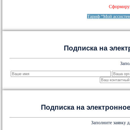
Сформируй
Тариф “Мой ассисте
Подписка на элект
Запо
Подписка на электронн
Заполните заявку д