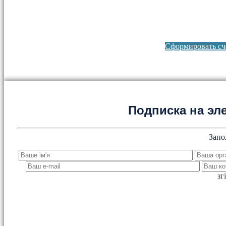
Сформировать сче
Подписка на эл
Запо
зг