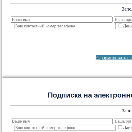
Запо
Даю 
Сформировать сче
Подписка на электронно
Запо
Даю 