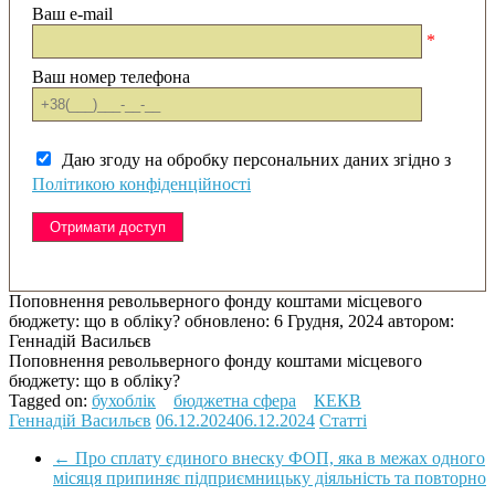
Ваш e-mail
*
Ваш номер телефона
Даю згоду на обробку персональних даних згідно з
Політикою конфіденційності
Поповнення револьверного фонду коштами місцевого
бюджету: що в обліку?
обновлено:
6 Грудня, 2024
автором:
Геннадій Васильєв
Поповнення револьверного фонду коштами місцевого
бюджету: що в обліку?
Tagged on:
бухоблік
бюджетна сфера
КЕКВ
Геннадій Васильєв
06.12.2024
06.12.2024
Статті
←
Про сплату єдиного внеску ФОП, яка в межах одного
місяця припиняє підприємницьку діяльність та повторно