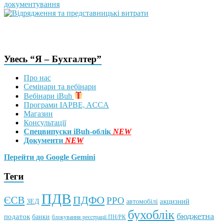
Увесь “Я – Бухгалтер”
Про нас
Семінари та вебінари
Вебінари iBuh
Програми IAPBE, ACCA
Магазин
Консультації
Спецвипуски iBuh-облік
NEW
Документи
NEW
Перейти до Google Gemini
Теги
ПДВ
ПДФО
ЄСВ
РРО
автомобілі
акцизний
ЗЕД
бухоблік
бюджетна
податок
банки
блокування реєстрації ПН/РК