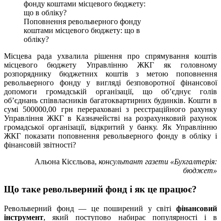
Поповнення револьверного фонду
коштами місцевого бюджету: що в
обліку?
Місцева рада ухвалила рішення про спрямування коштів
місцевого бюджету Управлінню ЖКГ як головному
розпоряднику бюджетних коштів з метою поповнення
револьверного фонду у вигляді безповоротної фінансової
допомоги громадській організації, що об’єднує голів
об’єднань співвласників багатоквартирних будинків. Кошти в
сумі 500000,00 грн перераховані з реєстраційного рахунку
Управління ЖКГ в Казначействі на розрахунковий рахунок
громадської організації, відкритий у банку. Як Управлінню
ЖКГ показати поповнення револьверного фонду в обліку і
фінансовій звітності?
Альона Кісєльова,
консультант газети «Бухгалтерія:
бюджет»
Що таке револьверний фонд і як це працює?
Револьверний фонд — це поширений у світі
фінансовий
інструмент
, який поступово набирає популярності і в