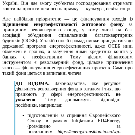
Україні. Він дає змогу суб’єктам господарювання отримати
кошти на проєкти певного напрямку — культура, освіта тощо.
Але найбільш пріоритетне — це фінансування заходів
із
підвищення енергоефективності житлового фонду
за
принципом револьверного фонду, у тому числі на базі
асоціації об’єднання співвласників багатоквартирних
будинків (ОСББ). У такій спосіб громада може приєднатися до
державної програми енергоефективності, адже ОСББ нині
обмежені в грошах, а залучення ними кредитних коштів у
банках є неефективним. Тому дієвим фінансовим
інструментом є револьверний фонд, цільове призначення
якого — фінансування енергоефективних проєктів. Саме про
такий фонд ідеться в запитанні читача.
ДО ВІДОМА.
Законодавства, яке регулює
діяльність револьверних фондів загалом і тих, що
працюють у сфері енергоефективності,
не
ухвалено
. Тому допоможуть відповідні
посібники, наприклад:
підготовлений за сприяння Європейського
Союзу в рамках ініціативи EU4Energy
(розміщено за
посиланням
https://energytransition.in.ua/wp-