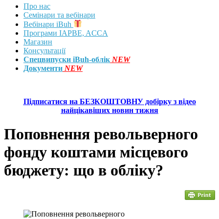
Про нас
Семінари та вебінари
Вебінари iBuh
Програми IAPBE, ACCA
Магазин
Консультації
Спецвипуски iBuh-облік
NEW
Документи
NEW
Підписатися на БЕЗКОШТОВНУ добірку з відео
найцікавіших новин тижня
Поповнення револьверного
фонду коштами місцевого
бюджету: що в обліку?