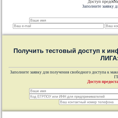
×
Доступ предоста
Заполните заявку д
Получить тестовый доступ к и
ЛИГА
Заполните заявку для получения свободного доступа к ма
Г
Доступ предоста