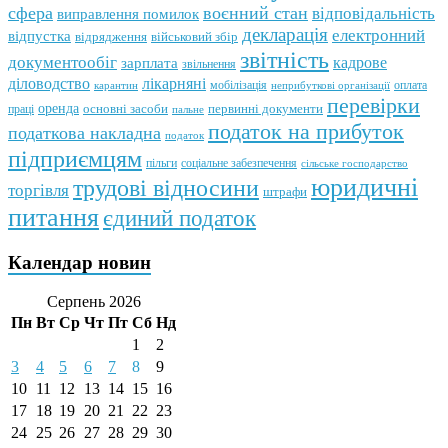
сфера
воєнний стан
відповідальність
виправлення помилок
декларація
електронний
відпустка
відрядження
військовий збір
звітність
документообіг
зарплата
кадрове
звільнення
лікарняні
діловодство
мобілізація
оплата
карантин
неприбуткові організації
перевірки
оренда
первинні документи
праці
основні засоби
пальне
податок на прибуток
податкова накладна
податок
підприємцям
пільги
соціальне забезпечення
сільське господарство
юридичні
трудові відносини
торгівля
штрафи
питання
єдиний податок
Календар новин
Серпень 2026
Пн
Вт
Ср
Чт
Пт
Сб
Нд
1
2
3
4
5
6
7
8
9
10
11
12
13
14
15
16
17
18
19
20
21
22
23
24
25
26
27
28
29
30