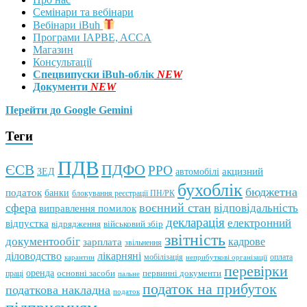
Семінари та вебінари
Вебінари iBuh
Програми IAPBE, ACCA
Магазин
Консультації
Спецвипуски iBuh-облік
NEW
Документи
NEW
Перейти до Google Gemini
Теги
ПДВ
ПДФО
ЄСВ
РРО
автомобілі
акцизний
ЗЕД
бухоблік
бюджетна
податок
банки
блокування реєстрації ПН/РК
сфера
воєнний стан
відповідальність
виправлення помилок
декларація
електронний
відпустка
відрядження
військовий збір
звітність
документообіг
зарплата
кадрове
звільнення
лікарняні
діловодство
мобілізація
оплата
карантин
неприбуткові організації
перевірки
оренда
первинні документи
праці
основні засоби
пальне
податок на прибуток
податкова накладна
податок