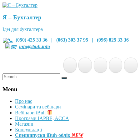
Я – Бухгалтер
Ідеї для бухгалтера
(050) 425 33 36
|
(063) 303 37 95
|
(096) 825 33 36
info@ibuh.info
Menu
Про нас
Семінари та вебінари
Вебінари iBuh
Програми IAPBE, ACCA
Магазин
Консультації
Спецвипуски iBuh-облік
NEW