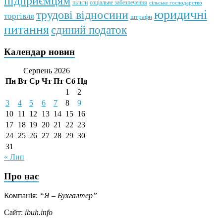
підприємцям
пільги
соціальне забезпечення
сільське господарство
юридичні
трудові відносини
торгівля
штрафи
питання
єдиний податок
Календар новин
Серпень 2026
Пн
Вт
Ср
Чт
Пт
Сб
Нд
1
2
3
4
5
6
7
8
9
10
11
12
13
14
15
16
17
18
19
20
21
22
23
24
25
26
27
28
29
30
31
« Лип
Про нас
Компанія:
“Я – Бухгалтер”
Сайт:
ibuh.info