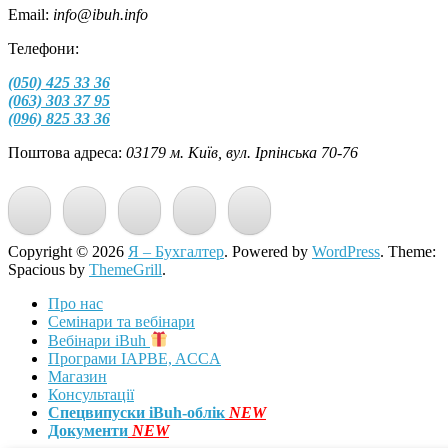
Email:
info@ibuh.info
Телефони:
(050) 425 33 36
(063) 303 37 95
(096) 825 33 36
Поштова адреса:
03179 м. Київ, вул. Ірпінська 70-76
Copyright © 2026
Я – Бухгалтер
. Powered by
WordPress
. Theme:
Spacious by
ThemeGrill
.
Про нас
Семінари та вебінари
Вебінари iBuh
Програми IAPBE, ACCA
Магазин
Консультації
Спецвипуски iBuh-облік
NEW
Документи
NEW