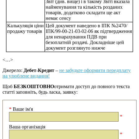
Звіт (див. вище) і в такому Звіті вказала
найменування та кількість розданих
товарів, додатково складати ще акт
немає сенсу
Калькуляція ціни
Цей документ наведено в ІПК №2470/
продажу товарів
ІПК/99-00-21-03-02-06 як підтвердження
для ненарахування ПДВ при
безоплатній роздачі. Докладніше цей
документ розглянуто нижче
<…>
Джерело:
Дебет-Кредит
–
не забудьте оформити передплату
на улюблене видання!
Щоб
БЕЗКОШТОВНО
отримати доступ до повного текста
статті заповніть, будь ласка, заявку:
*
Ваше ім'я
*
Ваша організація
*