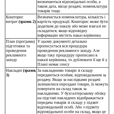
визначаються відповідальні особи, а
також дата, місце роздачі, номенклатура
товарів тощо
Кошторис
Визначається номенклатура, кількість і
витрат
(зразок 2)
вартість продукції. Кошторис може бути
додатком до наказу або може взагалі не
складатися, якщо відповідну
інформацію містить наказ керівника
План (програма)
У цьому документі детально
підготовки та
прописується вся процедура
проведення
проведення рекламного заходу. Але
рекламного
якщо таку процедуру прописано в
заходу
наказі керівника, то дублювати її ще й у
Плані немає сенсу
Накладні
(зразок
За накладними товари зі складу
3)
передаються особам, відповідальним за
роздачу. Якщо за наслідками роздачі
залишилися нероздані товари, їх можуть
повертати на склад також за
накладними. У бухгалтерському обліку
на підставі накладних відображається
передача товарів зі складу у підзвіт
відповідальній особі. Або з підзвіту
відповідальної особи на склад, якщо це