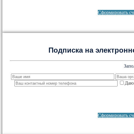
Сформировать сче
Подписка на электронно
Запо
Даю 
Сформировать сче