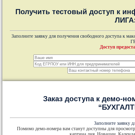
Получить тестовый доступ к и
ЛИГА
Заполните заявку для получения свободного доступа к ма
Г
Доступ предоста
Заказ доступа к демо-но
“БУХГАЛ
Заполните заявку д
Помимо демо-номера вам станут доступны для просмотр
картина дня, Новации, Календа