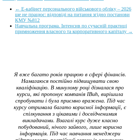
←
Е-кабінет персонального військового обліку – 2026
ще не працює: відповіді на питання згідно постанови
КМУ №812
Навчальна програма. Інтенсив по сучасній практиці
примноження власного та корпоративного капіталу
→
Я вже багато років працюю в сфері фінансів.
Намагаюся постійно підвищувати свою
кваліфікацію. В минулому році дізналася про
курси, які пропонує компанія IBuh, вирішила
спробувати і була приємно вражена. Під час
курсу отримала багато корисної інформації, є
спілкування з цікавими і досвідченимия
викладачами. Взагалі курс дуже класно
побудований, нічого зайвого, лише корисна
інформація. Під час навчання менеджери
підтримують постійний звязок із слухачами,