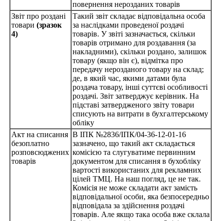
повернення нерозданих товарів
Звіт про роздані
Такий звіт складає відповідальна особа
товари
(зразок
за наслідками проведеної роздачі
4)
товарів. У звіті зазначається, скільки
товарів отримано для роздавання (за
накладними), скільки роздано, залишок
товару (якщо він є), відмітка про
передачу нерозданого товару на склад;
де, в який час, якими датами була
роздача товару, інші суттєві особливості
роздачі. Звіт затверджує керівник. На
підставі затвердженого звіту товари
списують на витрати в бухгалтерському
обліку
Акт на списання
В ІПК №2836/ІПК/04-36-12-01-16
безоплатно
зазначено, що такий акт складається
розповсюджених
комісією та слугуватиме первинним
товарів
документом для списання в бухобліку
вартості використаних для рекламних
цілей ТМЦ. На наш погляд, це не так.
Комісія не може складати акт замість
відповідальної особи, яка безпосередньо
відповідала за здійснення роздачі
товарів. Але якщо така особа вже склала