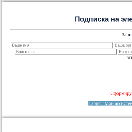
Подписка на эл
Запо
зг
Сформируй
Тариф “Мой ассисте