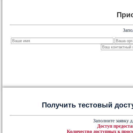
При
Запо
Получить тестовый дост
Заполните заявку д
Доступ предоста
Количество доступных к просм