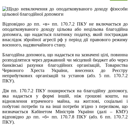
Відповідно до пп. «в» пп. 170.7.2 ПКУ не включається до
оподатковуваного доходу цільова або нецільова благодійна
допомога, що надається платнику податку, який постраждав
внаслідок збройної агресії рф у період дії правового режиму
воєнного, надзвичайного стану.
Благодійна допомога, що надається на зазначені цілі, повинна
розподілятися через державний чи місцевий бюджет або через
банківські рахунки благодійних організацій, Товариства
Червоного Хреста України, внесених до Реєстру
неприбуткових організацій та установ (абз. 5 пп. 170.7.2
ПКУ).
Дія пп. 170.7.2 ПКУ поширюється на благодійну допомогу,
яка надається у формі іншій, ніж грошові кошти, на
відновлення втраченого майна, на житлові, соціальні і
побутові потреби та на інші потреби згідно з переліком, що
визначається Кабінетом Міністрів України (далі – КМУ)
відповідно до пп. «б» пп. 170.7.8 ПКУ (абз. 6 пп. 170.7.2
ПКУ).