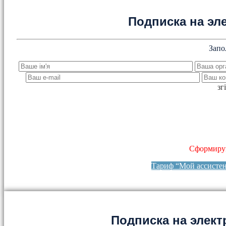
Подписка на эл
Запо
зг
Сформируй
Тариф “Мой ассисте
Подписка на элект