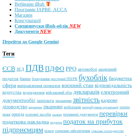
Вебінари iBuh
Програми IAPBE, ACCA
Магазин
Консультації
Спецвипуски iBuh-облік
NEW
Документи
NEW
Перейти до Google Gemini
Теги
ПДВ
ПДФО
ЄСВ
РРО
автомобілі
акцизний
ЗЕД
бухоблік
бюджетна
податок
банки
блокування реєстрації ПН/РК
сфера
воєнний стан
відповідальність
виправлення помилок
декларація
електронний
відпустка
відрядження
військовий збір
звітність
документообіг
зарплата
кадрове
звільнення
лікарняні
діловодство
мобілізація
оплата
карантин
неприбуткові організації
перевірки
оренда
первинні документи
праці
основні засоби
пальне
податок на прибуток
податкова накладна
податок
підприємцям
пільги
соціальне забезпечення
сільське господарство