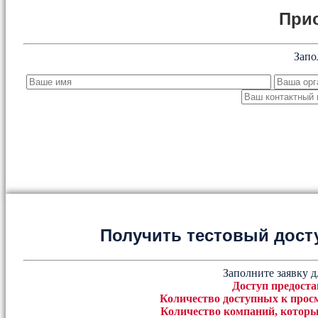
При
Запо
Получить тестовый дост
Заполните заявку д
Доступ предоста
Количество доступных к просм
Количество компаний, которы