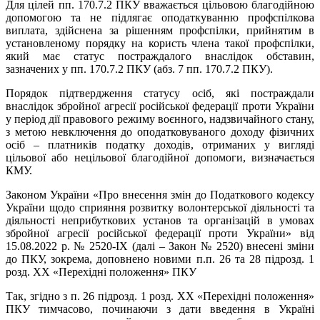
Для цілей пп. 170.7.2 ПКУ вважається цільовою благодійною
допомогою та не підлягає оподаткуванню профспілкова
виплата, здійснена за рішенням профспілки, прийнятим в
установленому порядку на користь члена такої профспілки,
який має статус постраждалого внаслідок обставин,
зазначених у пп. 170.7.2 ПКУ (абз. 7 пп. 170.7.2 ПКУ).
Порядок підтвердження статусу осіб, які постраждали
внаслідок збройної агресії російської федерації проти України
у період дії правового режиму воєнного, надзвичайного стану,
з метою невключення до оподатковуваного доходу фізичних
осіб – платників податку доходів, отриманих у вигляді
цільової або нецільової благодійної допомоги, визначається
КМУ.
Законом України «Про внесення змін до Податкового кодексу
України щодо сприяння розвитку волонтерської діяльності та
діяльності неприбуткових установ та організацій в умовах
збройної агресії російської федерації проти України» від
15.08.2022 р. № 2520-IX (далі – Закон № 2520) внесені зміни
до ПКУ, зокрема, доповнено новими п.п. 26 та 28 підрозд. 1
розд. ХХ «Перехідні положення» ПКУ
Так, згідно з п. 26 підрозд. 1 розд. ХХ «Перехідні положення»
ПКУ тимчасово, починаючи з дати введення в Україні