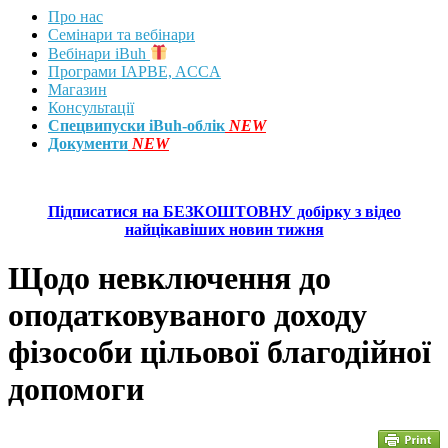
Про нас
Семінари та вебінари
Вебінари iBuh
Програми IAPBE, ACCA
Магазин
Консультації
Спецвипуски iBuh-облік
NEW
Документи
NEW
Підписатися на БЕЗКОШТОВНУ добірку з відео
найцікавіших новин тижня
Щодо невключення до
оподатковуваного доходу
фізособи цільової благодійної
допомоги