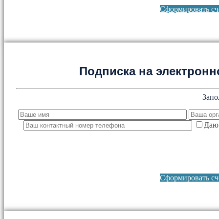
Сформировать сче
Подписка на электронно
Запо
Даю 
Сформировать сче