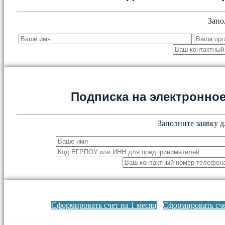
Запо
Подписка на электронн
Заполните заявку д
Сформировать счет на 1 месяц
Сформировать сче