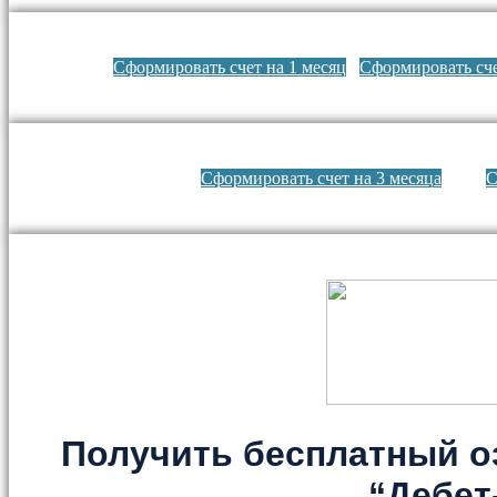
Сформировать счет на 1 месяц
Сформировать сче
Сформировать счет на 3 месяца
С
Получить бесплатный о
“Дебет