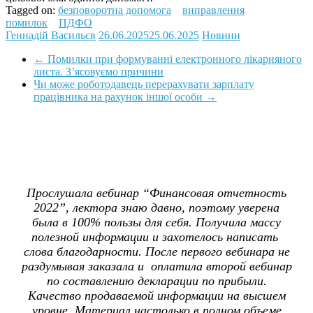
Tagged on:
безповоротна допомога
виправлення
помилок
ПДФО
Геннадій Васильєв
26.06.2025
25.06.2025
Новини
←
Помилки при формуванні електронного лікарняного
листа. З’ясовуємо причини
Чи може роботодавець перерахувати зарплату
працівника на рахунок іншої особи
→
Прослушала вебинар “Финансовая отчетность
2022”, лектора знаю давно, поэтому уверена
была в 100% пользы для себя. Получила массу
полезной информации и захотелось написать
слова благодарности. После первого вебинара не
раздумывая заказала и оплатила второй вебинар
по составлению декларации по прибыли.
Качество продаваемой информации на высшем
уровне. Материал настолько в полном объеме