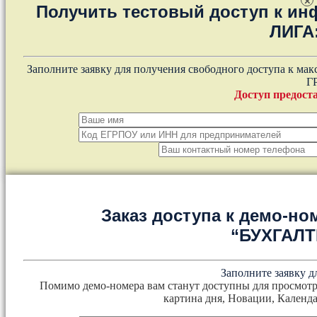
×
Получить тестовый доступ к и
ЛИГА
Заполните заявку для получения свободного доступа к ма
Г
Доступ предоста
Заказ доступа к демо-но
“БУХГАЛ
Заполните заявку д
Помимо демо-номера вам станут доступны для просмотр
картина дня, Новации, Календа