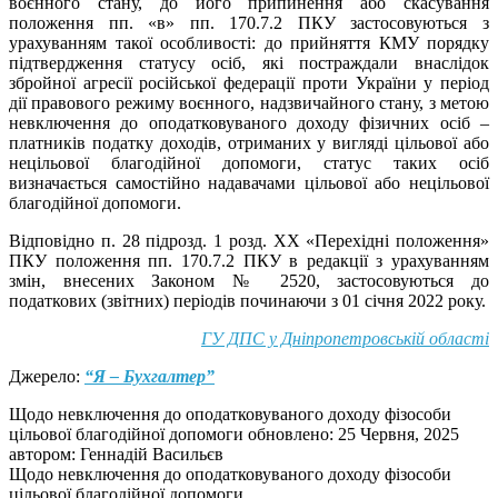
воєнного стану, до його припинення або скасування
положення пп. «в» пп. 170.7.2 ПКУ застосовуються з
урахуванням такої особливості: до прийняття КМУ порядку
підтвердження статусу осіб, які постраждали внаслідок
збройної агресії російської федерації проти України у період
дії правового режиму воєнного, надзвичайного стану, з метою
невключення до оподатковуваного доходу фізичних осіб –
платників податку доходів, отриманих у вигляді цільової або
нецільової благодійної допомоги, статус таких осіб
визначається самостійно надавачами цільової або нецільової
благодійної допомоги.
Відповідно п. 28 підрозд. 1 розд. ХХ «Перехідні положення»
ПКУ положення пп. 170.7.2 ПКУ в редакції з урахуванням
змін, внесених Законом № 2520, застосовуються до
податкових (звітних) періодів починаючи з 01 січня 2022 року.
ГУ ДПС у Дніпропетровській області
Джерело:
“Я – Бухгалтер”
Щодо невключення до оподатковуваного доходу фізособи
цільової благодійної допомоги
обновлено:
25 Червня, 2025
автором:
Геннадій Васильєв
Щодо невключення до оподатковуваного доходу фізособи
цільової благодійної допомоги