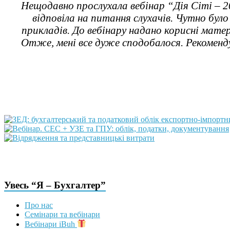
Нещодавно прослухала вебінар “Дія Сіті – 2
відповіла на питання слухачів. Чутно бул
прикладів. До вебінару надано корисні мате
Отже, мені все дуже сподобалося. Рекоменд
Увесь “Я – Бухгалтер”
Про нас
Семінари та вебінари
Вебінари iBuh