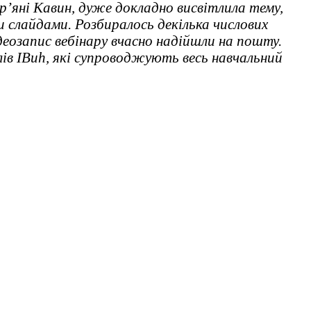
р’яні Кавин, дуже докладно висвітлила тему,
и слайдами. Розбиралось декілька числових
деозапис вебінару вчасно надійшли на пошту.
ів IBuh, які супроводжують весь навчальний