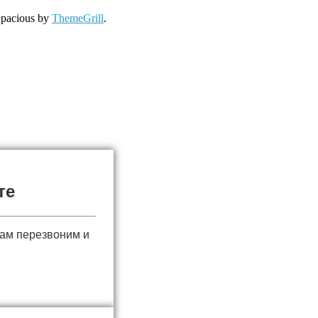
Spacious by
ThemeGrill
.
те
вам перезвоним и