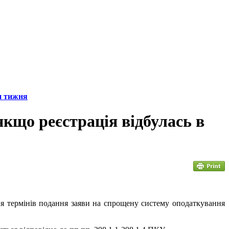
н тижня
кщо реєстрація відбулась в
ня термінів подання заяви на спрощену систему оподаткування