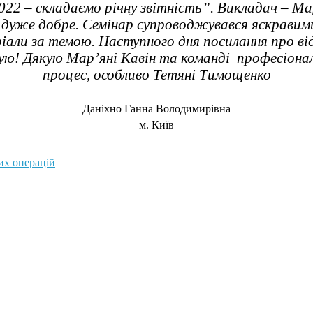
022 – складаємо річну звітність”. Викладач – Ма
о дуже добре. Семінар супроводжувався яскравим
ріали за темою. Наступного дня посилання про ві
ую! Дякую Мар’яні Кавін та команді професіонал
процес, особливо Тетяні Тимощенко
Даніхно Ганна Володимирівна
м. Київ