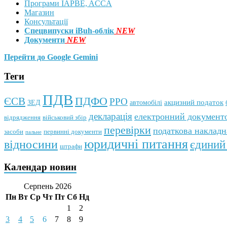
Програми IAPBE, ACCA
Магазин
Консультації
Спецвипуски iBuh-облік
NEW
Документи
NEW
Перейти до Google Gemini
Теги
ПДВ
ПДФО
ЄСВ
РРО
автомобілі
акцизний податок
ЗЕД
декларація
електронний документо
відрядження
військовий збір
перевірки
податкова накладн
первинні документи
засоби
пальне
юридичні питання
відносини
єдиний
штрафи
Календар новин
Серпень 2026
Пн
Вт
Ср
Чт
Пт
Сб
Нд
1
2
3
4
5
6
7
8
9