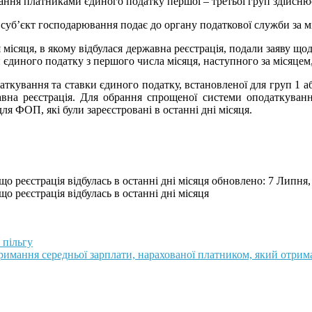
ня платниками єдиного податку першої – третьої груп здійснюєт
уб’єкт господарювання подає до органу податкової служби за міс
 місяця, в якому відбулася державна реєстрація, подали заяву щ
 єдиного податку з першого числа місяця, наступного за місяцем,
кування та ставки єдиного податку, встановленої для груп 1 аб
авна реєстрація. Для обрання спрощеної системи оподаткуванн
ля ФОП, які були зареєстровані в останні дні місяця.
 реєстрація відбулась в останні дні місяця
обновлено:
7 Липня,
 реєстрація відбулась в останні дні місяця
 пільгу
мання середньої зарплати, нарахованої платником, який отрима