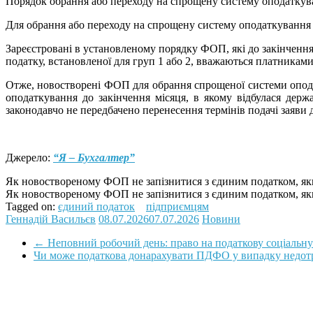
Порядок обрання або переходу на спрощену систему оподаткуван
Для обрання або переходу на спрощену систему оподаткування с
Зареєстровані в установленому порядку ФОП, які до закінчення
податку, встановленої для груп 1 або 2, вважаються платниками
Отже, новостворені ФОП для обрання спрощеної системи оподат
оподаткування до закінчення місяця, в якому відбулася держ
законодавчо не передбачено перенесення термінів подачі заяви д
Джерело:
“Я – Бухгалтер”
Як новоствореному ФОП не запізнитися з єдиним податком, якщо
Як новоствореному ФОП не запізнитися з єдиним податком, якщо
Tagged on:
єдиний податок
підприємцям
Геннадій Васильєв
08.07.2026
07.07.2026
Новини
←
Неповний робочий день: право на податкову соціальну
Чи може податкова донарахувати ПДФО у випадку недотри