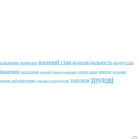
воєнний стан
відповідальність
відпустка
правлення помилок
лікарняні
оренда
мобілізація
оплата праці
основні
неприбуткові організації
трудові
торгівля
іальне забезпечення
сільське господарство