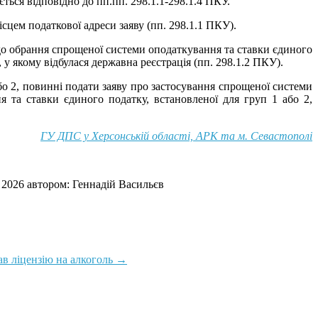
ься відповідно до пп.пп. 298.1.1-298.1.4 ПКУ.
цем податкової адреси заяву (пп. 298.1.1 ПКУ).
одо обрання спрощеної системи оподаткування та ставки єдиного
 у якому відбулася державна реєстрація (пп. 298.1.2 ПКУ).
о 2, повинні подати заяву про застосування спрощеної системи
я та ставки єдиного податку, встановленої для груп 1 або 2,
ГУ ДПС у Херсонській області, АРК та м. Севастополі
 2026
автором:
Геннадій Васильєв
в ліцензію на алкоголь
→