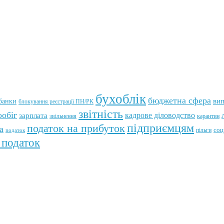
бухоблік
бюджетна сфера
банки
ви
блокування реєстрації ПН/РК
звітність
обіг
кадрове діловодство
зарплата
звільнення
карантин
підприємцям
податок на прибуток
а
пільги
соц
податок
 податок