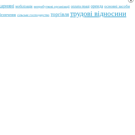
×
карняні
оренда
мобілізація
оплата праці
основні засоби
неприбуткові організації
трудові відносини
торгівля
абезпечення
сільське господарство