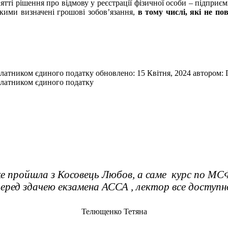
тті рішення про відмову у реєстрації фізичної особи – підпри
 якими визначені грошові зобов’язання,
в тому числі, які не пов
платником єдиного податку
обновлено:
15 Квітня, 2024
автором:
платником єдиного податку
ке пройшла з Косовець Любов, а саме курс по МСФ
еред здачею екзамена АССА , лектор все доступн
Телющенко Тетяна