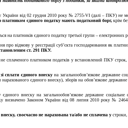
наявність податкового боргу з податків, за якими контролююч
ксу України від 02 грудня 2010 року № 2755-VI (далі – ПКУ) не
ію платником єдиного податку мають податковий борг,
крім бе
я на платників єдиного податку третьої групи – електронних рези
 про відмову у реєстрації суб’єкта господарювання як платника 
становленим ст. 291 ПКУ.
 не сплаченого платником податків у встановлений ПКУ строк, 
зі сплати єдиного внеску
на загальнообов’язкове державне соц
 нарахованого єдиного внеску), зборів на обов’язкове державне
ку єдиного внеску на загальнообов’язкове державне соціальне
ку визначено Законом України від 08 липня 2010 року № 2464-
 внеску, своєчасно не нарахована та/або не сплачена у
строки,