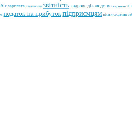
звітність
біг
лі
зарплата
кадрове діловодство
звільнення
карантин
підприємцям
податок на прибуток
пільги
соціальне з
ок