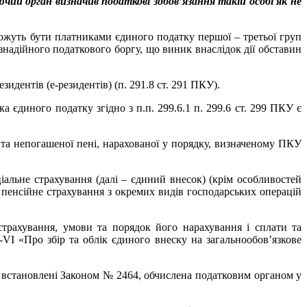
ий орган визначив податкові зобов’язання такій особі як не
 можуть бути платниками єдиного податку першої – третьої груп
знадійного податкового боргу, що виник внаслідок дії обставин
дентів (е-резидентів) (п. 291.8 ст. 291 ПКУ).
єдиного податку згідно з п.п. 299.6.1 п. 299.6 ст. 299 ПКУ є
та непогашеної пені, нарахованої у порядку, визначеному ПКУ
іальне страхування (далі – єдиний внесок) (крім особливостей
 пенсійне страхування з окремих видів господарських операцій
 страхування, умови та порядок його нарахування і сплати та
VI «Про збір та облік єдиного внеску на загальнообов’язкове
 встановлені Законом № 2464, обчислена податковим органом у