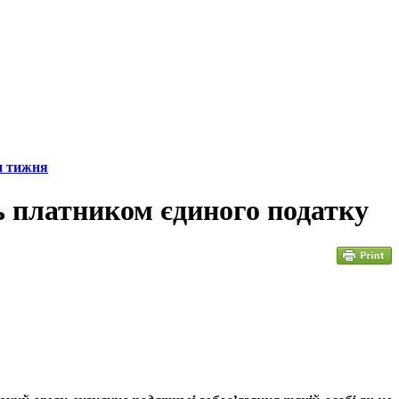
н тижня
ь платником єдиного податку