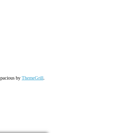
Spacious by
ThemeGrill
.