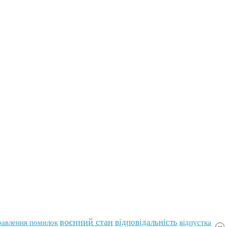
воєнний стан
відповідальність
равлення помилок
відпустка