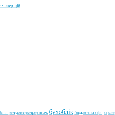
бухоблік
бюджетна сфера
вип
банки
блокування реєстрації ПН/РК