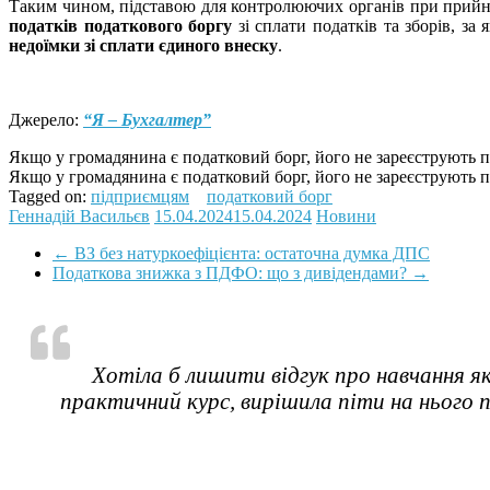
Таким чином, підставою для контролюючих органів при прийня
податків податкового боргу
зі сплати податків та зборів, за
недоїмки зі сплати єдиного внеску
.
Джерело:
“Я – Бухгалтер”
Якщо у громадянина є податковий борг, його не зареєструють 
Якщо у громадянина є податковий борг, його не зареєструють 
Tagged on:
підприємцям
податковий борг
Геннадій Васильєв
15.04.2024
15.04.2024
Новини
←
ВЗ без натуркоефіцієнта: остаточна думка ДПС
Податкова знижка з ПДФО: що з дивідендами?
→
Хотіла б лишити відгук про навчання я
практичний курс, вирішила піти на нього п