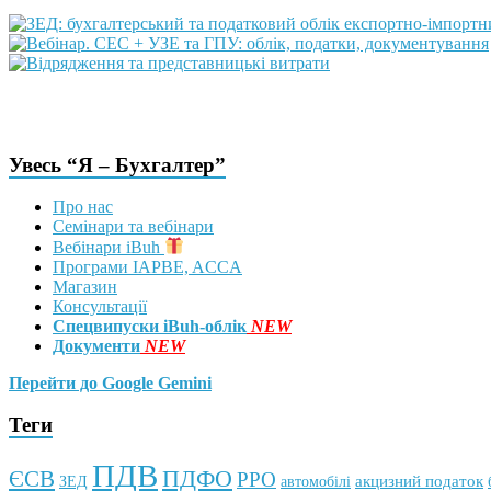
Увесь “Я – Бухгалтер”
Про нас
Семінари та вебінари
Вебінари iBuh
Програми IAPBE, ACCA
Магазин
Консультації
Спецвипуски iBuh-облік
NEW
Документи
NEW
Перейти до Google Gemini
Теги
ПДВ
ПДФО
ЄСВ
РРО
автомобілі
акцизний податок
ЗЕД