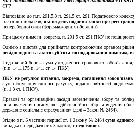
Чи є підставою для відмови у реєстрації платником ЄП ФОП 
СГ?
Відповідно до п.п. 291.5.8 п. 291.5 ст. 291 Податкового коде
платники податків,
які на день подання заяви про реєстрац
непереборної сили (форс-мажорних обставин).
При цьому вимоги, зокрема, п. 291.5 ст. 291 ПКУ не поширюютьс
Однією з підстав для прийняття контролюючим органом рішення
невідповідність такого суб’єкта господарювання вимогам, в
Податковий борг – сума узгодженого грошового зобов’язання,
(п.п. 14.1.175 п. 14.1 ст. 14 ПКУ).
ПКУ не регулює питання, зокрема, погашення зобов’язань 
функціонування єдиного рахунку, подання звітності щодо суми
(п. 1.3 ст. 1 ПКУ).
Правові та організаційні засади забезпечення збору та облі
повноваження органу, що здійснює його збір та ведення облі
державне соціальне страхування» (далі – Закон № 2464).
Згідно з п. 6 частини першої ст. 1 Закону № 2464
сума єдиного
випадках, передбачених Законом,
є недоїмкою
.