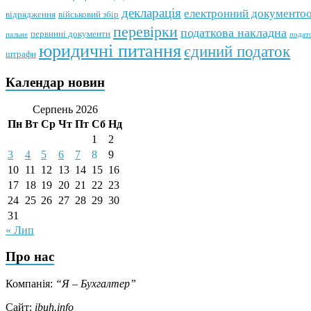
декларація
електронний документоо
відрядження
військовий збір
перевірки
податкова накладна
первинні документи
подат
пальне
юридичні питання
єдиний податок
штрафи
Календар новин
Серпень 2026
Пн
Вт
Ср
Чт
Пт
Сб
Нд
1
2
3
4
5
6
7
8
9
10
11
12
13
14
15
16
17
18
19
20
21
22
23
24
25
26
27
28
29
30
31
« Лип
Про нас
Компанія:
“Я – Бухгалтер”
Сайт:
ibuh.info