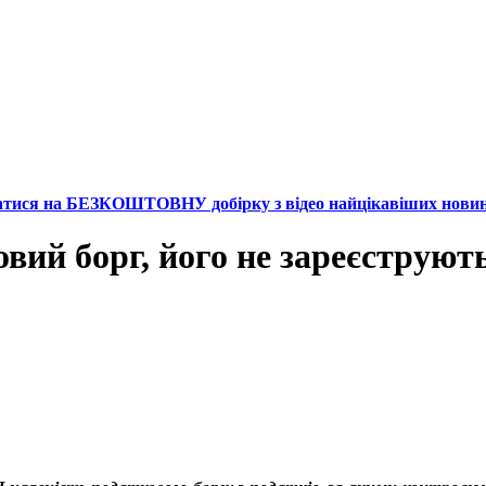
атися на БЕЗКОШТОВНУ добірку з відео найцікавіших нови
вий борг, його не зареєструют