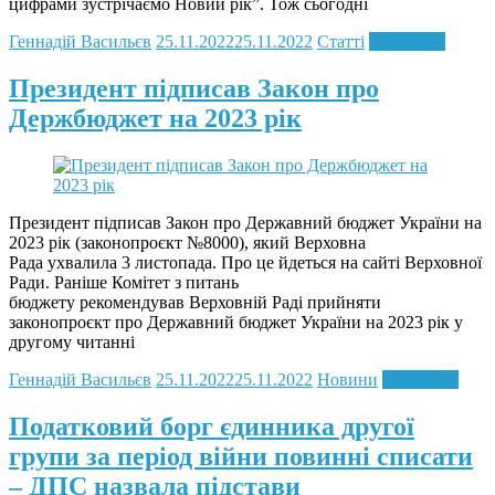
цифрами зустрічаємо Новий рік”. Тож сьогодні
Геннадій Васильєв
25.11.2022
25.11.2022
Статті
Read more
Президент підписав Закон про
Держбюджет на 2023 рік
Президент підписав Закон про Державний бюджет України на
2023 рік (законопроєкт №8000), який Верховна
Рада ухвалила 3 листопада. Про це йдеться на сайті Верховної
Ради. Раніше Комітет з питань
бюджету рекомендував Верховній Раді прийняти
законопроєкт про Державний бюджет України на 2023 рік у
другому читанні
Геннадій Васильєв
25.11.2022
25.11.2022
Новини
Read more
Податковий борг єдинника другої
групи за період війни повинні списати
– ДПС назвала підстави