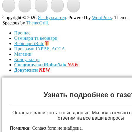
Copyright © 2026
Я – Бухгалтер
. Powered by
WordPress
. Theme:
Spacious by
ThemeGrill
.
Про нас
Семінари та вебінари
Вебінари iBuh
Програми IAPBE, ACCA
Магазин
Консультації
Спецвипуски iBuh-облік
NEW
Документи
NEW
Узнать подробнее о газе
Оставьте ваши контактные данные. Мы обязательно 
ответим на все ваши вопросы
Помилка:
Contact form не знайдена.