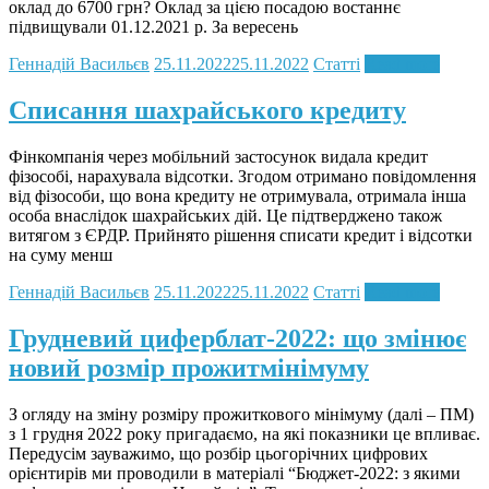
оклад до 6700 грн? Оклад за цією посадою востаннє
підвищували 01.12.2021 р. За вересень
Геннадій Васильєв
25.11.2022
25.11.2022
Статті
Read more
Списання шахрайського кредиту
Фінкомпанія через мобільний застосунок видала кредит
фізособі, нарахувала відсотки. Згодом отримано повідомлення
від фізособи, що вона кредиту не отримувала, отримала інша
особа внаслідок шахрайських дій. Це підтверджено також
витягом з ЄРДР. Прийнято рішення списати кредит і відсотки
на суму менш
Геннадій Васильєв
25.11.2022
25.11.2022
Статті
Read more
Грудневий циферблат-2022: що змінює
новий розмір прожитмінімуму
З огляду на зміну розміру прожиткового мінімуму (далі – ПМ)
з 1 грудня 2022 року пригадаємо, на які показники це впливає.
Передусім зауважимо, що розбір цьогорічних цифрових
орієнтирів ми проводили в матеріалі “Бюджет-2022: з якими