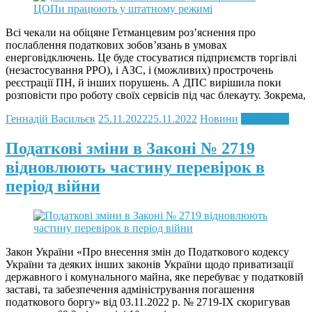
Всі чекали на обіцяне Гетманцевим розʼяснення про
послаблення податкових зобов’язань в умовах
енерговідключень. Це буде стосуватися підприємств торгівлі
(незастосування РРО), і АЗС, і (можливих) прострочень
реєстрації ПН, й інших порушень. А ДПС вирішила поки
розповісти про роботу своїх сервісів під час блекауту. Зокрема,
Геннадій Васильєв
25.11.2022
25.11.2022
Новини
Read more
Податкові зміни в Законі № 2719
відновлюють частину перевірок в
період війни
Закон України «Про внесення змін до Податкового кодексу
України та деяких інших законів України щодо приватизації
державного і комунального майна, яке перебуває у податковій
заставі, та забезпечення адміністрування погашення
податкового боргу» від 03.11.2022 р. № 2719-IX скоригував