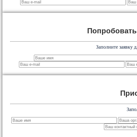
Попробоват
Заполните заявку д
При
Запо