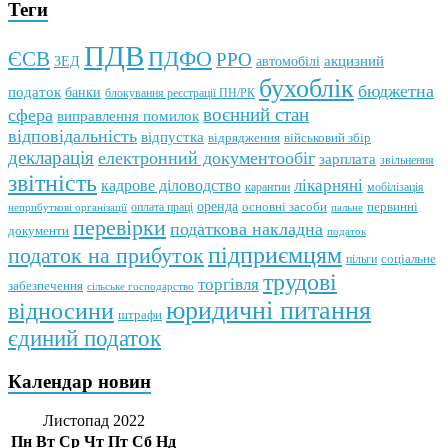
Теги
ПДВ
ПДФО
ЄСВ
РРО
автомобілі
акцизний
ЗЕД
бухоблік
бюджетна
податок
банки
блокування реєстрації ПН/РК
воєнний стан
сфера
виправлення помилок
відповідальність
відпустка
відрядження
військовий збір
декларація
електронний документообіг
зарплата
звільнення
звітність
кадрове діловодство
лікарняні
мобілізація
карантин
оренда
первинні
оплата праці
основні засоби
неприбуткові організації
пальне
перевірки
податкова накладна
документи
податок
підприємцям
податок на прибуток
пільги
соціальне
трудові
торгівля
забезпечення
сільське господарство
юридичні питання
відносини
штрафи
єдиний податок
Календар новин
Листопад 2022
Пн
Вт
Ср
Чт
Пт
Сб
Нд