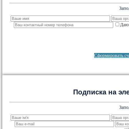
Запо
Даю 
Сформировать сче
Подписка на эл
Запо