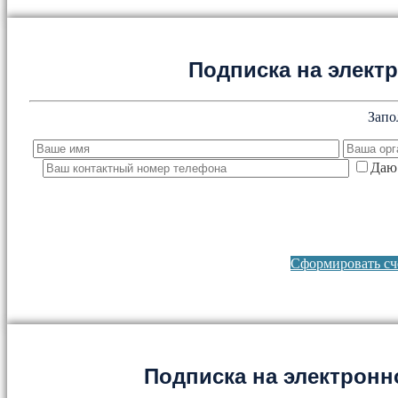
Подписка на элект
Запо
Даю 
Сформировать сче
Подписка на электронно