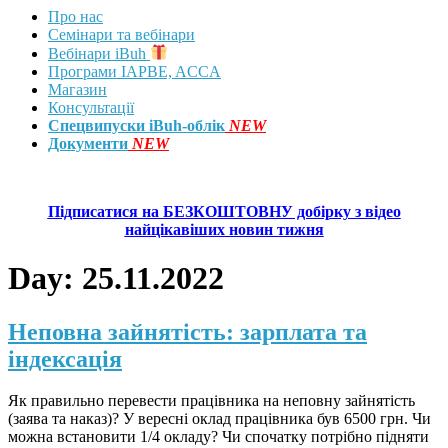
Про нас
Семінари та вебінари
Вебінари iBuh
Програми IAPBE, ACCA
Магазин
Консультації
Спецвипуски iBuh-облік
NEW
Документи
NEW
Підписатися на БЕЗКОШТОВНУ добірку з відео
найцікавіших новин тижня
Day:
25.11.2022
Неповна зайнятість: зарплата та
індексація
Як правильно перевести працівника на неповну зайнятість
(заява та наказ)? У вересні оклад працівника був 6500 грн. Чи
можна встановити 1/4 окладу? Чи cпочатку потрібно підняти