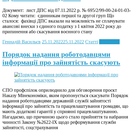
Документ: лист ДПС від 07.11.2022 р. № 695/2/99-00-24-01-03-
02 Кому читати: єдинникам першої та другої груп Що
сталося: фахівці ДПС вказали на можливість не сплачувати
авансові внески з єдиного податку з 1 квітня 2022 року до
припинення або скасування воєнного стану
Геннадій Васильєв
25.11.2022
25.11.2022
Статті
Read more
Порядок надання роботодавцями
інформації про зайнятість скасують
СПО профспілок оприлюднило для обговорення проєкт
Наказу Мінекономіки, яким пропонується скасувати Порядок
надання роботодавцями державній службі зайнятості
інформації про зайнятість та працевлаштування громадян, що
мають додаткові гарантії у сприянні працевлаштуванню.
Нагадаємо, що причиною цього стало прийняття та набрання
чинності Закону №2622-IX щодо реформування служби
зайнятості, соцстрахування