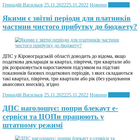
Геннадій Васильєв
25.11.2022
25.11.2022
Новини
Read more
Якими є звітні періоди для платників
частини чистого прибутку до бюджету?
ДПС у Кіровоградській області доводить до відома, якщо
податкова декларація за квартал, півріччя, три квартали або
рік розраховується наростаючим підсумком на підставі
показників базових податкових періодів, з яких складаються
такі квартал, півріччя, три квартали або рік (без урахування
авансових внесків), згідно
Геннадій Васильєв
25.11.2022
25.11.2022
Новини
Read more
ДПС наголошує: попри блекаут е-
сервіси та ЦОПи працюють у
штатному режимі