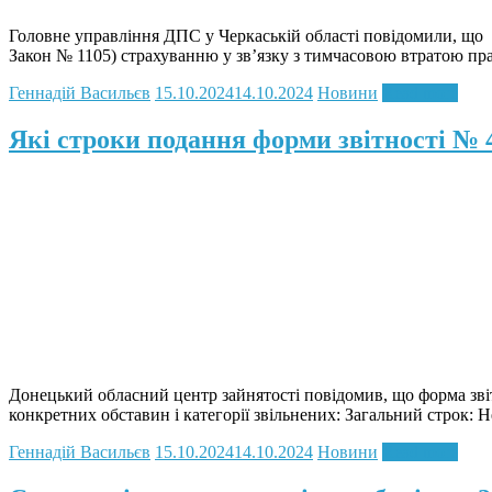
Головне управління ДПС у Черкаській області повідомили, що зг
Закон № 1105) страхуванню у зв’язку з тимчасовою втратою пра
Геннадій Васильєв
15.10.2024
14.10.2024
Новини
Read more
Які строки подання форми звітності №
Донецький обласний центр зайнятості повідомив, що форма звіт
конкретних обставин і категорії звільнених: Загальний строк: Н
Геннадій Васильєв
15.10.2024
14.10.2024
Новини
Read more