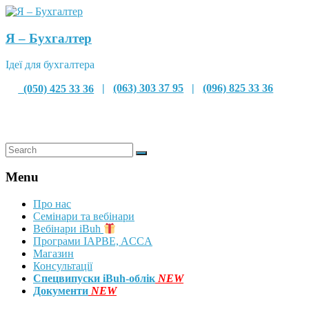
Я – Бухгалтер
Ідеї для бухгалтера
(050) 425 33 36
|
(063) 303 37 95
|
(096) 825 33 36
Menu
Про нас
Семінари та вебінари
Вебінари iBuh
Програми IAPBE, ACCA
Магазин
Консультації
Спецвипуски iBuh-облік
NEW
Документи
NEW