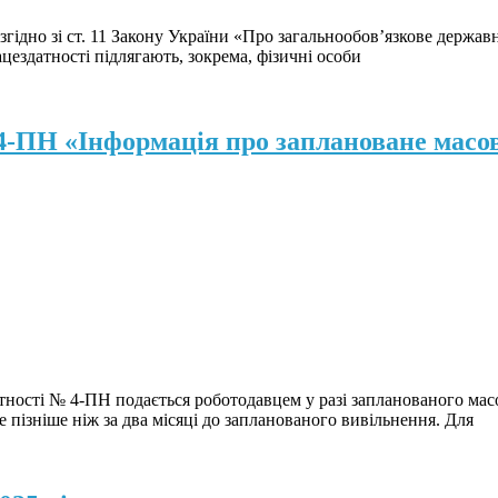
ідно зі ст. 11 Закону України «Про загальнообов’язкове державне
цездатності підлягають, зокрема, фізичні особи
 4-ПН «Інформація про заплановане масо
ності № 4-ПН подається роботодавцем у разі запланованого масо
е пізніше ніж за два місяці до запланованого вивільнення. Для