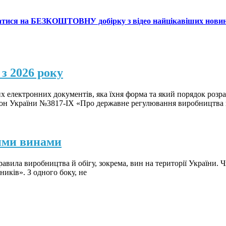
атися на БЕЗКОШТОВНУ добірку з відео найцікавіших нови
з 2026 року
х електронних документів, яка їхня форма та який порядок розра
Закон України №3817-IX «Про державне регулювання виробництва 
ими винами
авила виробництва й обігу, зокрема, вин на території України. 
иків». З одного боку, не