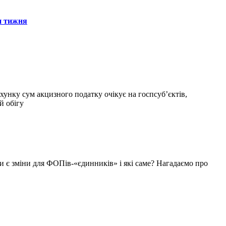
н тижня
хунку сум акцизного податку очікує на госпсуб’єктів,
й обігу
Чи є зміни для ФОПів-«єдинників» і які саме? Нагадаємо про