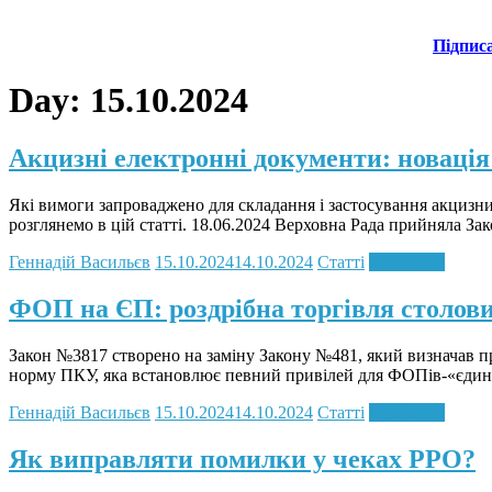
Підпис
Day:
15.10.2024
Акцизні електронні документи: новація 
Які вимоги запроваджено для складання і застосування акцизни
розглянемо в цій статті. 18.06.2024 Верховна Рада прийняла 
Геннадій Васильєв
15.10.2024
14.10.2024
Статті
Read more
ФОП на ЄП: роздрібна торгівля столов
Закон №3817 створено на заміну Закону №481, який визначав пр
норму ПКУ, яка встановлює певний привілей для ФОПів-«єдинн
Геннадій Васильєв
15.10.2024
14.10.2024
Статті
Read more
Як виправляти помилки у чеках РРО?