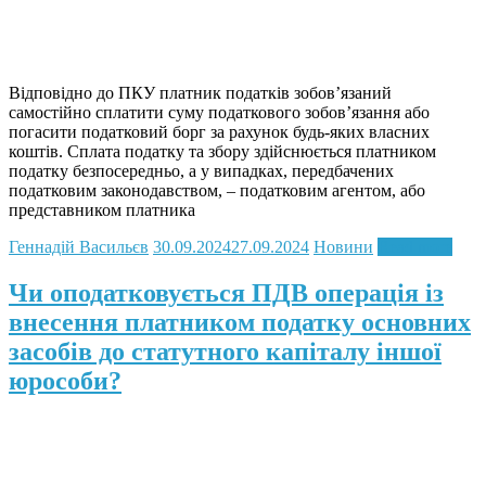
Відповідно до ПКУ платник податків зобов’язаний
самостійно сплатити суму податкового зобов’язання або
погасити податковий борг за рахунок будь-яких власних
коштів. Сплата податку та збору здійснюється платником
податку безпосередньо, а у випадках, передбачених
податковим законодавством, – податковим агентом, або
представником платника
Геннадій Васильєв
30.09.2024
27.09.2024
Новини
Read more
Чи оподатковується ПДВ операція із
внесення платником податку основних
засобів до статутного капіталу іншої
юрособи?