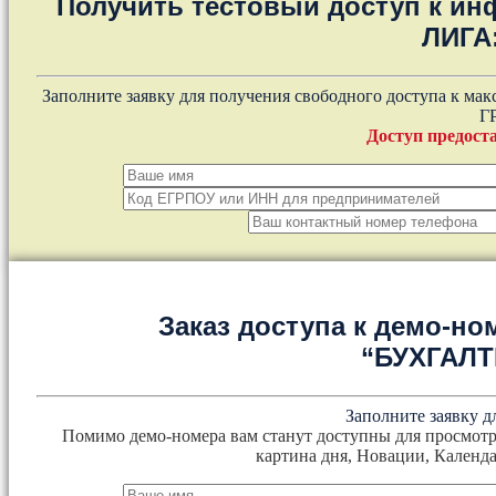
Получить тестовый доступ к и
ЛИГА
Заполните заявку для получения свободного доступа к ма
Г
Доступ предоста
Заказ доступа к демо-но
“БУХГАЛ
Заполните заявку д
Помимо демо-номера вам станут доступны для просмотр
картина дня, Новации, Календа