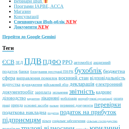
Вебінари iBuh
Програми IAPBE, ACCA
Магазин
Консультації
Спецвипуски iBuh-облік
NEW
Документи
NEW
Перейти до Google Gemini
Теги
ПДВ
ПДФО
ЄСВ
РРО
автомобілі
акцизний
ЗЕД
бухоблік
бюджетна
податок
банки
блокування реєстрації ПН/РК
сфера
воєнний стан
відповідальність
виправлення помилок
декларація
електронний
відпустка
відрядження
військовий збір
звітність
документообіг
зарплата
кадрове
звільнення
лікарняні
діловодство
мобілізація
оплата
карантин
неприбуткові організації
перевірки
оренда
первинні документи
праці
основні засоби
пальне
податок на прибуток
податкова накладна
податок
підприємцям
пільги
соціальне забезпечення
сільське господарство
юридичні
трудові відносини
торгівля