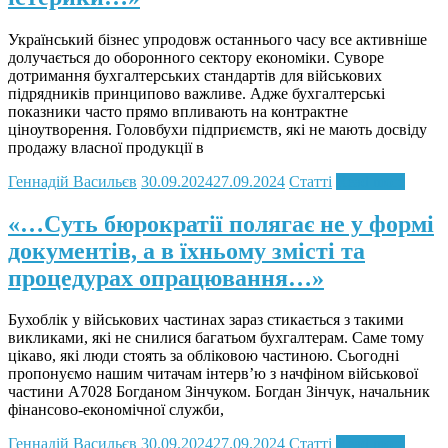
Український бізнес упродовж останнього часу все активніше
долучається до оборонного сектору економіки. Суворе
дотримання бухгалтерських стандартів для військових
підрядників принципово важливе. Адже бухгалтерські
показники часто прямо впливають на контрактне
ціноутворення. Головбухи підприємств, які не мають досвіду
продажу власної продукції в
Геннадій Васильєв
30.09.2024
27.09.2024
Статті
Read more
«…Cуть бюрократії полягає не у формі
документів, а в їхньому змісті та
процедурах опрацювання…»
Бухоблік у військових частинах зараз стикається з такими
викликами, які не снилися багатьом бухгалтерам. Саме тому
цікаво, які люди стоять за обліковою частиною. Сьогодні
пропонуємо нашим читачам інтерв’ю з начфіном військової
частини А7028 Богданом Зінчуком. Богдан Зінчук, начальник
фінансово-економічної служби,
Геннадій Васильєв
30.09.2024
27.09.2024
Статті
Read more