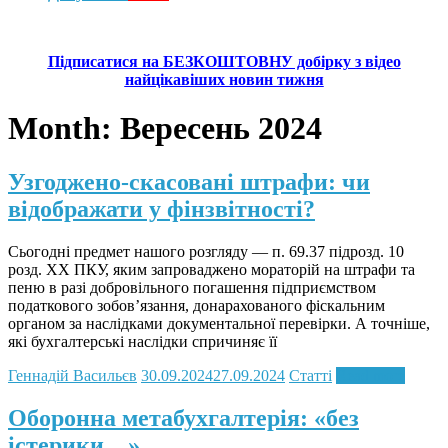
Підписатися на БЕЗКОШТОВНУ добірку з відео
найцікавіших новин тижня
Month:
Вересень 2024
Узгоджено-скасовані штрафи: чи
відображати у фінзвітності?
Сьогодні предмет нашого розгляду — п. 69.37 підрозд. 10
розд. ХХ ПКУ, яким запроваджено мораторій на штрафи та
пеню в разі добровільного погашення підприємством
податкового зобов’язання, донарахованого фіскальним
органом за наслідками документальної перевірки. А точніше,
які бухгалтерські наслідки спричиняє її
Геннадій Васильєв
30.09.2024
27.09.2024
Статті
Read more
Оборонна метабухгалтерія: «без
істерики…»