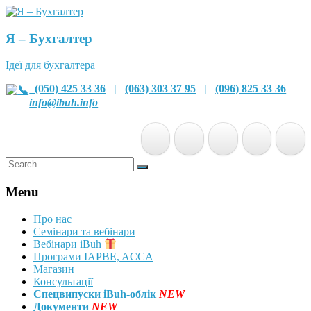
Я – Бухгалтер
Ідеї для бухгалтера
(050) 425 33 36
|
(063) 303 37 95
|
(096) 825 33 36
info@ibuh.info
Menu
Про нас
Семінари та вебінари
Вебінари iBuh
Програми IAPBE, ACCA
Магазин
Консультації
Спецвипуски iBuh-облік
NEW
Документи
NEW