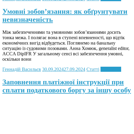
Умовні зобов’язання: як обґрунтувати
невизначеність
Між забезпеченнями та умовними зобов’язаннями досить
тонка межа. І полягає вона в ступені впевненості, що відтік
економічних вигід відбудеться. Поглянемо на банальну
ситуацію із судовими позовами. Анна Хомюк, generalist editor,
ACCA DipIFR У загальному сенсі всі забезпечення умовні,
оскільки вони
Геннадій Васильєв
30.09.2024
27.09.2024
Статті
Read more
Заповнення платіжної інструкції при
сплати податкового боргу за іншу особу