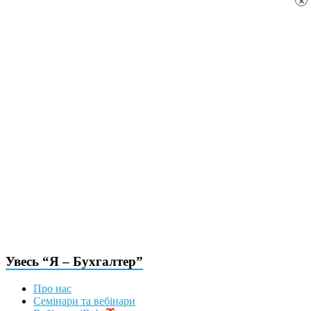
×
Увесь “Я – Бухгалтер”
Про нас
Семінари та вебінари