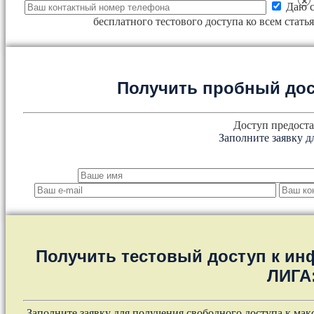
×
Даю с
бесплатного тестового доступа ко всем стат
Получить пробный дос
Доступ предоста
Заполните заявку д
Получить тестовый доступ к и
ЛИГА
Заполните заявку для получения свободного доступа к ма