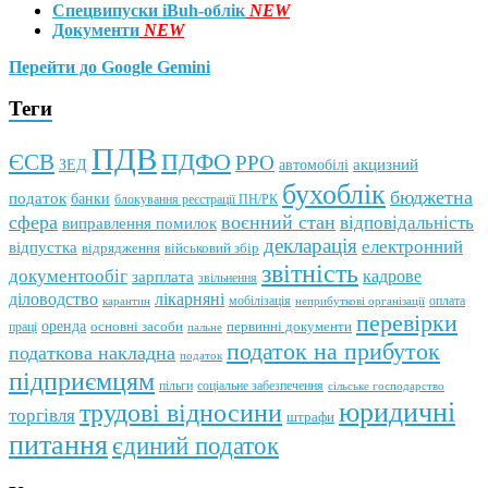
Спецвипуски iBuh-облік
NEW
Документи
NEW
Перейти до Google Gemini
Теги
ПДВ
ПДФО
ЄСВ
РРО
автомобілі
акцизний
ЗЕД
бухоблік
бюджетна
податок
банки
блокування реєстрації ПН/РК
сфера
воєнний стан
відповідальність
виправлення помилок
декларація
електронний
відпустка
відрядження
військовий збір
звітність
документообіг
зарплата
кадрове
звільнення
лікарняні
діловодство
мобілізація
оплата
карантин
неприбуткові організації
перевірки
оренда
первинні документи
праці
основні засоби
пальне
податок на прибуток
податкова накладна
податок
підприємцям
пільги
соціальне забезпечення
сільське господарство
юридичні
трудові відносини
торгівля
штрафи
питання
єдиний податок