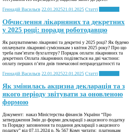
Геннадій Васильєв
22.01.2025
21.01.2025
Статті
Read more
Обчислення лікарняних та декретних
у 2025 році: поради роботодавцю
Як рахуватимемо лікарняні та декретні у 2025 році? Як будемо
оплачувати лікарняні сумісникам з квітня 2025 року? Про що
треба пам’ятати бухгалтеру? Порядок оплати лікарняних та
декретних Оплата лікарняних поділяється на дві частини:
оплату перших п’яти днів тимчасової непрацездатності та
Геннадій Васильєв
22.01.2025
22.01.2025
Статті
Read more
Як змінилась акцизна декларація та з
якого періоду звітувати за оновленою
формою
Документ: наказ Міністерства фінансів України “Про
затвердження Змін до форми декларації з акцизного податку
та Порядку заповнення та подання декларації з акцизного
податку” від 07.11.2024 р. № 567 Кому читати: платникам