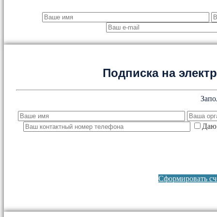
Подписка на элект
Запо
Даю 
Сформировать сче