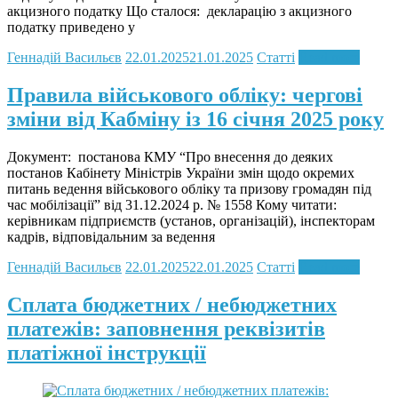
акцизного податку Що сталося: декларацію з акцизного
податку приведено у
Геннадій Васильєв
22.01.2025
21.01.2025
Статті
Read more
Правила військового обліку: чергові
зміни від Кабміну із 16 січня 2025 року
Документ: постанова КМУ “Про внесення до деяких
постанов Кабінету Міністрів України змін щодо окремих
питань ведення військового обліку та призову громадян під
час мобілізації” від 31.12.2024 р. № 1558 Кому читати:
керівникам підприємств (установ, організацій), інспекторам
кадрів, відповідальним за ведення
Геннадій Васильєв
22.01.2025
22.01.2025
Статті
Read more
Сплата бюджетних / небюджетних
платежів: заповнення реквізитів
платіжної інструкції