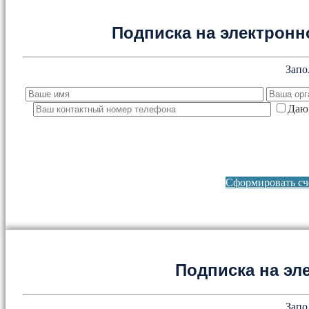
Подписка на электронно
Запо
Даю 
Сформировать сче
Подписка на эл
Запо