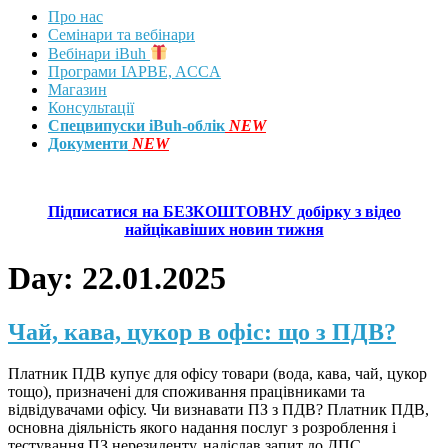
Про нас
Семінари та вебінари
Вебінари iBuh
Програми IAPBE, ACCA
Магазин
Консультації
Спецвипуски iBuh-облік
NEW
Документи
NEW
Підписатися на БЕЗКОШТОВНУ добірку з відео
найцікавіших новин тижня
Day:
22.01.2025
Чай, кава, цукор в офіс: що з ПДВ?
Платник ПДВ купує для офісу товари (вода, кава, чай, цукор
тощо), призначені для споживання працівниками та
відвідувачами офісу. Чи визнавати ПЗ з ПДВ? Платник ПДВ,
основна діяльність якого надання послуг з розроблення і
тестування ПЗ нерезиденту, надіслав запит до ДПС.