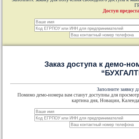
Г
Доступ предоста
Заказ доступа к демо-но
“БУХГАЛ
Заполните заявку д
Помимо демо-номера вам станут доступны для просмотр
картина дня, Новации, Календа