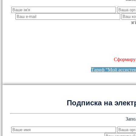
зг
Сформируй
Тариф “Мой ассисте
Подписка на элект
Запо