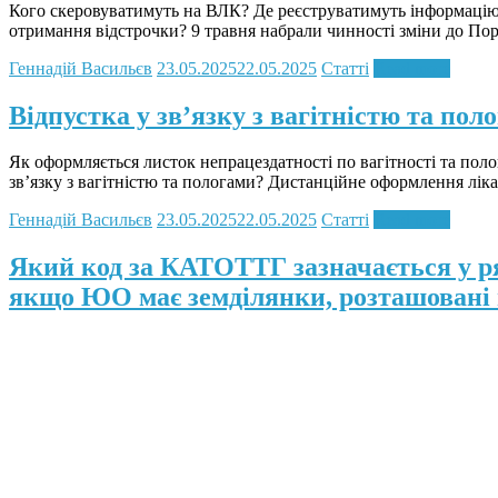
Кого скеровуватимуть на ВЛК? Де реєструватимуть інформацію п
отримання відстрочки? 9 травня набрали чинності зміни до По
Геннадій Васильєв
23.05.2025
22.05.2025
Статті
Read more
Відпустка у зв’язку з вагітністю та пол
Як оформляється листок непрацездатності по вагітності та пол
зв’язку з вагітністю та пологами? Дистанційне оформлення лікар
Геннадій Васильєв
23.05.2025
22.05.2025
Статті
Read more
Який код за КАТОТТГ зазначається у ря
якщо ЮО має земділянки, розташовані н