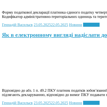
Форму податкової декларації платника єдиного податку четверто
Кодифікатор адміністративно-територіальних одиниць та терито
Геннадій Васильєв
23.05.2025
22.05.2025
Новини
Read more
Як в електронному вигляді надіслати до
Відповідно до абз. 1 п. 49.2 ПКУ платник податків зобов’язани
підлягають декларуванню, відповідно до вимог ПКУ подавати п
Геннадій Васильєв
23.05.2025
22.05.2025
Новини
Read more