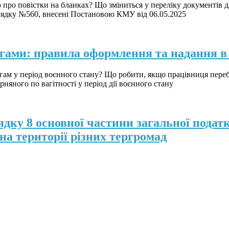
ро повістки на бланках? Що зміниться у переліку документів дл
рядку №560, внесені Постановою КМУ від 06.05.2025
огами: правила оформлення та надання в 
огам у період воєнного стану? Що робити, якщо працівниця пере
няного по вагітності у період дії воєнного стану
дку 8 основної частини загальної податк
а території різних тергромад