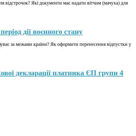
я відстрочок? Які документи має надати вітчим (мачуха) для
період дії воєнного стану
буває за межами країни? Як оформити перенесення відпустки у
ової декларації платника ЄП групи 4