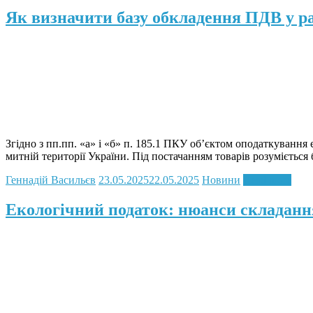
Як визначити базу обкладення ПДВ у ра
Згідно з пп.пп. «а» і «б» п. 185.1 ПКУ об’єктом оподаткування 
митній території України. Під постачанням товарів розуміється
Геннадій Васильєв
23.05.2025
22.05.2025
Новини
Read more
Екологічний податок: нюанси складання