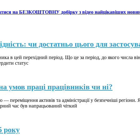
атися на БЕЗКОШТОВНУ добірку з відео найцікавіших нови
дність: чи достатньо цього для застосу
ка в цей перехідний період. Що це за період, до якого числа він
вердити статус
на умов праці працівників чи ні?
 — переміщення активів та адміністрації у безпечніші регіони. 
мирний час був напрацьований чіткий
5 року