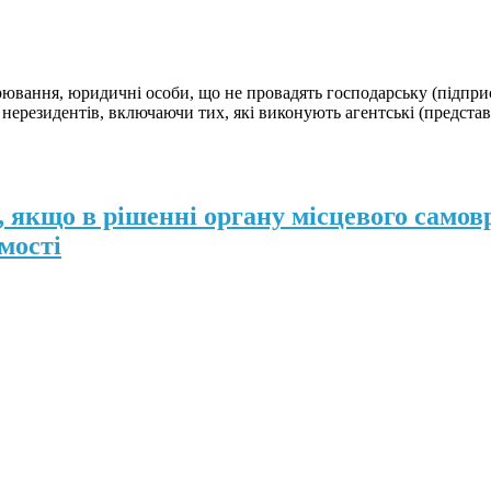
рювання, юридичні особи, що не провадять господарську (підприє
 нерезидентів, включаючи тих, які виконують агентські (представ
 якщо в рішенні органу місцевого самов
мості