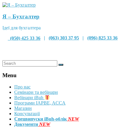
Я – Бухгалтер
Ідеї для бухгалтера
(050) 425 33 36
|
(063) 303 37 95
|
(096) 825 33 36
Menu
Про нас
Семінари та вебінари
Вебінари iBuh
Програми IAPBE, ACCA
Магазин
Консультації
Спецвипуски iBuh-облік
NEW
Документи
NEW