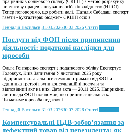
працівників облікового складу (СКШП) з метою розрахунку
нормативу працевлаштування осіб з інвалідністю (НПОІ).
Тепер поговоримо, що робити далі. Наталія Сабадаш, експерт
газети «Бухгалтерія: бюджет» СКШП осіб з
Геннадій Васильєв
31.03.2026
30.03.2026
Статті
Read more
Послуги від ФОП після припинення
діяльності: податкові наслідки для
юрособи
Ольга Гонтаренко експерт з податкового обліку Експертус
Головбух, Київ Запитання У листопаді 2025 року
підприємство-загальносистемник отримало від ФОПа —
єдинника третьої групи консультаційні послуги та
відповідний акт на них. Дата акта — 20.11.2025. Наприкінці
листопада ФОП повідомив, що припиняє діяльність.
Чи матиме юрособа податкові
Геннадій Васильєв
31.03.2026
30.03.2026
Статті
Read more
Компенсувальні ПДВ-зобов’язання за
дефектний товар від нерезидента: як