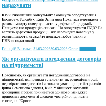
нарахувати
Юрій Рябчинський консультант з обліку та оподаткування
Експертус Головбух, Київ Запитання Покупець-нерезидент у
режимі імпорту повернув частину дефектної продукції.
Плануємо цю продукцію списати. Чи оподаткувати ПДВ? На
вартість дефектної продукції, яку нерезидент повернув у
режимі імпорту, нарахуйте податкові зобов’язання з
ПДВ та податковий
Геннадій Васильєв
31.03.2026
30.03.2026
Статті
Read more
Як організувати погодження договорів
на підприємстві
Пояснюємо, як організувати погодження договорів на
підприємстві: які правила встановити, як розподілити ролі,
перевіряти контрагентів і автоматизувати процес без ризиків
Ірина Семенцова адвокат, Київ У більшості компаній
договірний процес починається однаково: менеджер
приносить документ зі словами «потрібно підписати
сьогодні». Юрист