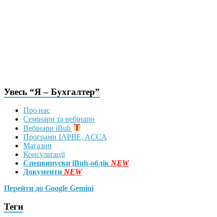
Увесь “Я – Бухгалтер”
Про нас
Семінари та вебінари
Вебінари iBuh
Програми IAPBE, ACCA
Магазин
Консультації
Спецвипуски iBuh-облік
NEW
Документи
NEW
Перейти до Google Gemini
Теги