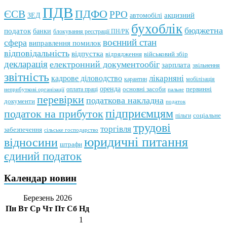
ПДВ
ПДФО
ЄСВ
РРО
автомобілі
акцизний
ЗЕД
бухоблік
бюджетна
податок
банки
блокування реєстрації ПН/РК
воєнний стан
сфера
виправлення помилок
відповідальність
відпустка
відрядження
військовий збір
декларація
електронний документообіг
зарплата
звільнення
звітність
кадрове діловодство
лікарняні
мобілізація
карантин
оренда
первинні
оплата праці
основні засоби
неприбуткові організації
пальне
перевірки
податкова накладна
документи
податок
підприємцям
податок на прибуток
пільги
соціальне
трудові
торгівля
забезпечення
сільське господарство
юридичні питання
відносини
штрафи
єдиний податок
Календар новин
Березень 2026
Пн
Вт
Ср
Чт
Пт
Сб
Нд
1