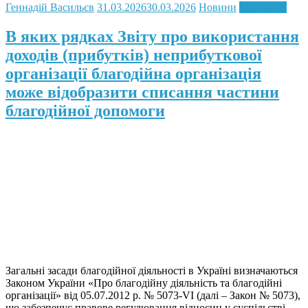
Геннадій Васильєв
31.03.2026
30.03.2026
Новини
Read more
В яких рядках Звіту про використання
доходів (прибутків) неприбуткової
організації благодійна організація
може відобразити списання частини
благодійної допомоги
Загальні засади благодійної діяльності в Україні визначаються
Законом України «Про благодійну діяльність та благодійні
організації» від 05.07.2012 р. № 5073-VI (далі – Закон № 5073),
що забезпечує правове регулювання відносин у суспільстві,