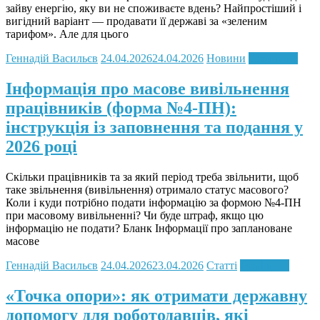
зайву енергію, яку ви не споживаєте вдень? Найпростіший і
вигідний варіант — продавати її державі за «зеленим
тарифом». Але для цього
Геннадій Васильєв
24.04.2026
24.04.2026
Новини
Read more
Інформація про масове вивільнення
працівників (форма №4-ПН):
інструкція із заповнення та подання у
2026 році
Скільки працівників та за який період треба звільнити, щоб
таке звільнення (вивільнення) отримало статус масового?
Коли і куди потрібно подати інформацію за формою №4-ПН
при масовому вивільненні? Чи буде штраф, якщо цю
інформацію не подати? Бланк Інформації про заплановане
масове
Геннадій Васильєв
24.04.2026
23.04.2026
Статті
Read more
«Точка опори»: як отримати державну
допомогу для роботодавців, які