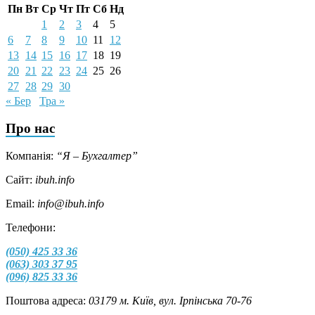
Пн
Вт
Ср
Чт
Пт
Сб
Нд
1
2
3
4
5
6
7
8
9
10
11
12
13
14
15
16
17
18
19
20
21
22
23
24
25
26
27
28
29
30
« Бер
Тра »
Про нас
Компанія:
“Я – Бухгалтер”
Сайт:
ibuh.info
Email:
info@ibuh.info
Телефони:
(050) 425 33 36
(063) 303 37 95
(096) 825 33 36
Поштова адреса:
03179 м. Київ, вул. Ірпінська 70-76