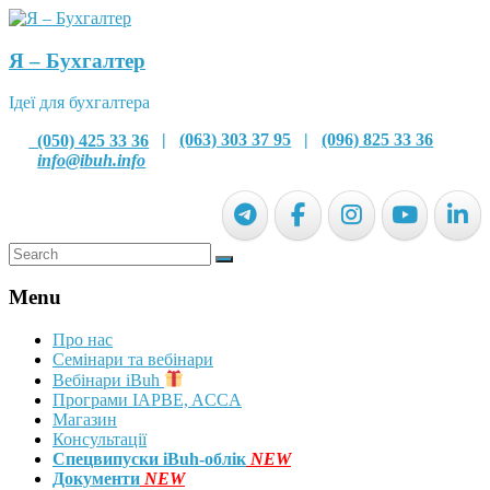
Я – Бухгалтер
Ідеї для бухгалтера
(050) 425 33 36
|
(063) 303 37 95
|
(096) 825 33 36
info@ibuh.info
Menu
Про нас
Семінари та вебінари
Вебінари iBuh
Програми IAPBE, ACCA
Магазин
Консультації
Спецвипуски iBuh-облік
NEW
Документи
NEW