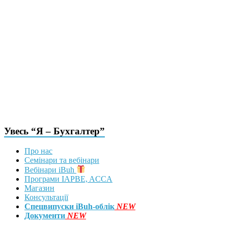
Увесь “Я – Бухгалтер”
Про нас
Семінари та вебінари
Вебінари iBuh
Програми IAPBE, ACCA
Магазин
Консультації
Спецвипуски iBuh-облік
NEW
Документи
NEW