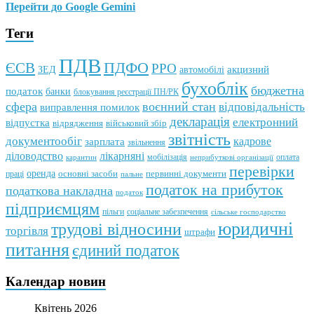
Перейти до Google Gemini
Теги
ПДВ
ПДФО
ЄСВ
РРО
автомобілі
акцизний
ЗЕД
бухоблік
бюджетна
податок
банки
блокування реєстрації ПН/РК
сфера
воєнний стан
відповідальність
виправлення помилок
декларація
електронний
відпустка
відрядження
військовий збір
звітність
документообіг
зарплата
кадрове
звільнення
лікарняні
діловодство
мобілізація
оплата
карантин
неприбуткові організації
перевірки
оренда
первинні документи
праці
основні засоби
пальне
податок на прибуток
податкова накладна
податок
підприємцям
пільги
соціальне забезпечення
сільське господарство
юридичні
трудові відносини
торгівля
штрафи
питання
єдиний податок
Календар новин
Квітень 2026