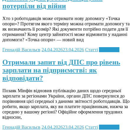
потерпіли від війни
Хто з роботодавців може отримати нову допомогу «Точка
опори»? Протягом якого терміну можна отримати допомогу та
як визначають її розмір? Які документи потрібно подати для її
отримання? Кому центр зайнятості може відмовити у наданні
допомоги? «Точка опори» — новий вид
Геннадій Васильєв
24.04.2026
23.04.2026
Статті
Read more
Отримали запит від ДПС про рівень
зарплати на підприємстві: як
відповідати?
Позаяк Мінфін відновив публікацію даних щодо середньої
зарплати за регіонами України, органи ДПС повернулися до
порівняння цієї середньої з даними звітності роботодавців. Що
робити, якщо зарплата, яку ви платите працівникам, нижча за
середню у вашому регіоні? Офіційне оформлення трудових
відносин,
Геннадій Васильєв
24.04.2026
23.04.2026
Статті
Read more