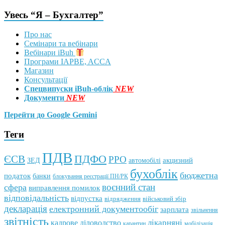
Увесь “Я – Бухгалтер”
Про нас
Семінари та вебінари
Вебінари iBuh
Програми IAPBE, ACCA
Магазин
Консультації
Спецвипуски iBuh-облік
NEW
Документи
NEW
Перейти до Google Gemini
Теги
ПДВ
ПДФО
ЄСВ
РРО
автомобілі
акцизний
ЗЕД
бухоблік
бюджетна
податок
банки
блокування реєстрації ПН/РК
воєнний стан
сфера
виправлення помилок
відповідальність
відпустка
відрядження
військовий збір
декларація
електронний документообіг
зарплата
звільнення
звітність
кадрове діловодство
лікарняні
мобілізація
карантин