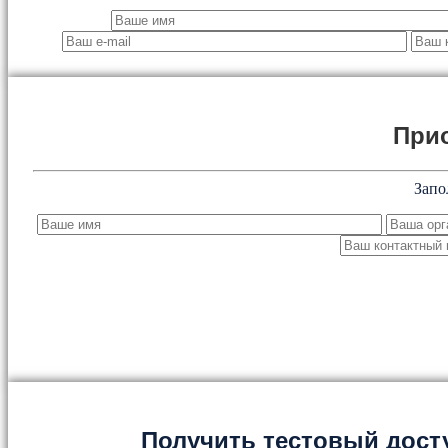
При
Запо
Получить тестовый дост