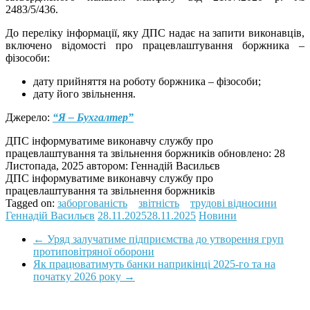
2483/5/436.
До переліку інформації, яку ДПС надає на запити виконавців,
включено відомості про працевлаштування боржника –
фізособи:
дату прийняття на роботу боржника – фізособи;
дату його звільнення.
Джерело:
“Я – Бухгалтер”
ДПС інформуватиме виконавчу службу про
працевлаштування та звільнення боржників
обновлено:
28
Листопада, 2025
автором:
Геннадій Васильєв
ДПС інформуватиме виконавчу службу про
працевлаштування та звільнення боржників
Tagged on:
заборгованість
звітність
трудові відносини
Геннадій Васильєв
28.11.2025
28.11.2025
Новини
←
Уряд залучатиме підприємства до утворення груп
протиповітряної оборони
Як працюватимуть банки наприкінці 2025-го та на
початку 2026 року
→