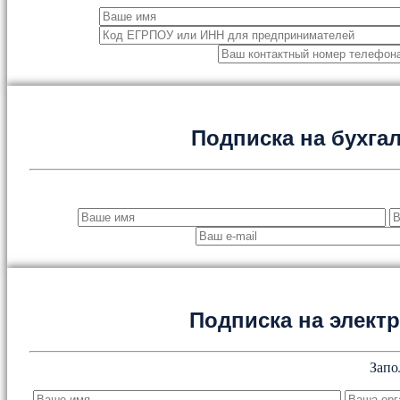
Подписка на бухга
Подписка на элект
Запо