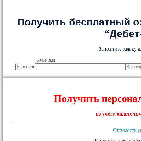
Получить бесплатный о
“Дебет
Заполните заявку д
Получить персона
по учету, оплате т
Стоимость у
Заполните заявку для