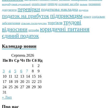
оренда
первинні
оплата праці
основні засоби
неприбуткові організації
пальне
перевірки
податкова накладна
документи
податок
підприємцям
податок на прибуток
пільги
соціальне
трудові
торгівля
забезпечення
сільське господарство
юридичні питання
відносини
штрафи
єдиний податок
Календар новин
Серпень 2026
Пн
Вт
Ср
Чт
Пт
Сб
Нд
1
2
3
4
5
6
7
8
9
10
11
12
13
14
15
16
17
18
19
20
21
22
23
24
25
26
27
28
29
30
31
« Лип
Про нас