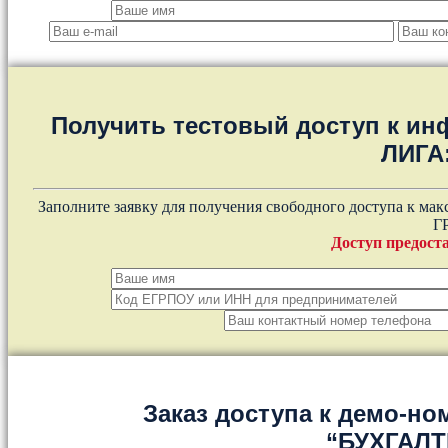
Получить тестовый доступ к и
ЛИГА
Заполните заявку для получения свободного доступа к ма
Г
Доступ предоста
Заказ доступа к демо-но
“БУХГАЛ