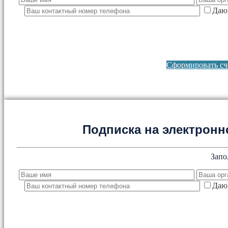
Даю 
Сформировать сче
Подписка на электронно
Запо
Даю 