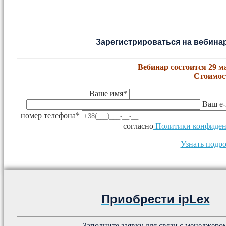
Зарегистрироваться на вебинар
Вебинар состоится 29 мар
Стоимост
Ваше имя*
Ваш e-
номер телефона*
согласно
Политики конфиден
Узнать подро
Приобрести ipLex
Заполните заявку для связи с менеджеро