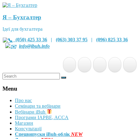
Я – Бухгалтер
Ідеї для бухгалтера
(050) 425 33 36
|
(063) 303 37 95
|
(096) 825 33 36
info@ibuh.info
Menu
Про нас
Семінари та вебінари
Вебінари iBuh
Програми IAPBE, ACCA
Магазин
Консультації
Спецвипуски iBuh-облік
NEW