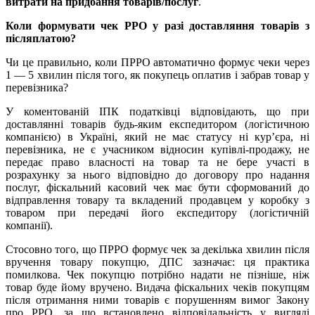
витрати на придбання товарів/послуг
.
Коли формувати чек РРО у разі доставляння товарів з
післяплатою?
Чи це правильно, коли ПРРО автоматично формує чеки через
1 — 5 хвилин після того, як покупець оплатив і забрав товар у
перевізника?
У коментованій ІПК податківці відповідають, що при
доставлянні товарів будь-яким експедитором (логістичною
компанією) в Україні, який не має статусу ні кур’єра, ні
перевізника, не є учасником відносин купівлі-продажу, не
передає право власності на товар та не бере участі в
розрахунку за нього відповідно до договору про надання
послуг, фіскальний касовий чек має бути сформований до
відправлення товару та вкладений продавцем у коробку з
товаром при передачі його експедитору (логістичній
компанії).
Стосовно того, що ПРРО формує чек за декілька хвилин після
вручення товару покупцю, ДПС зазначає: ця практика
помилкова. Чек покупцю потрібно надати не пізніше, ніж
товар буде йому вручено. Видача фіскальних чеків покупцям
після отримання ними товарів є порушенням вимог Закону
про РРО, за що встановлено відповідальність у вигляді