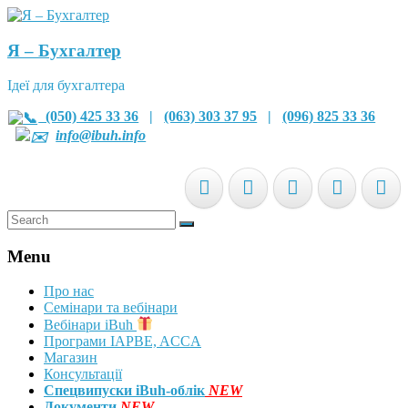
Я – Бухгалтер
Ідеї для бухгалтера
(050) 425 33 36
|
(063) 303 37 95
|
(096) 825 33 36
info@ibuh.info
Menu
Про нас
Семінари та вебінари
Вебінари iBuh
Програми IAPBE, ACCA
Магазин
Консультації
Спецвипуски iBuh-облік
NEW
Документи
NEW