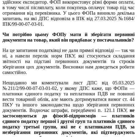
здійснює експедитор. ФОП використовує різні форми оплати,
в тому числі післяплату, коли покупець оплачує товар під час
отримання від перевізника. У цього ФОПа виникло декілька
запитань, на які ДПС відповіла в ІПК від 27.03.2025 №1684/
ІПК/99-00-07-03-01.
Чи потрібно цьому ФОПу мати й зберігати первинні
документи на товар, який він придбаває у постачальників?
На це запитання податківці не дали прямої відповіді — так чи
ні, а навели перелік норм ПКУ, які стосуються складання
звітності на підставі первинних документів та строків
зберігання цих документів. Висновки нам доведеться робити
самостійно.
Нещодавно ми коментували лист ДПС від 05.03.2025
№211/2/99-00-07-03-01-02, у якому ДПС каже, що ФОПи —
платники єдиного податку та неплатники ПДВ не повинні
вести товарний облік, але мають дотримуватися вимог ст. 44
ПКУ та іншого законодавства щодо зберігання первинних
документів. Водночас штрафи, передбачені п. 121.1 ПКУ,
не
застосовуються до фізосіб-підприємців — платників
єдиного податку першої і другої груп та платників єдиного
податку третьої групи, які не є платниками ПДВ, за
незберігання первинних документів, які підтверджують