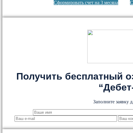
Сформировать счет на 3 месяца
С
Получить бесплатный о
“Дебет
Заполните заявку д