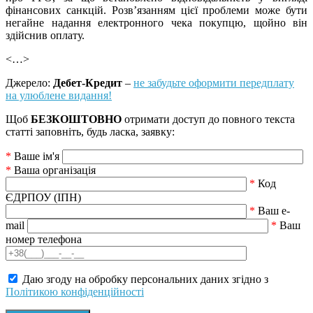
фінансових санкцій. Розв’язанням цієї проблеми може бути
негайне надання електронного чека покупцю, щойно він
здійснив оплату.
<…>
Джерело:
Дебет-Кредит
–
не забудьте оформити передплату
на улюблене видання!
Щоб
БЕЗКОШТОВНО
отримати доступ до повного текста
статті заповніть, будь ласка, заявку:
*
Ваше ім'я
*
Ваша організація
*
Код
ЄДРПОУ (ІПН)
*
Ваш e-
mail
*
Ваш
номер телефона
Даю згоду на обробку персональних даних згідно з
Політикою конфіденційності