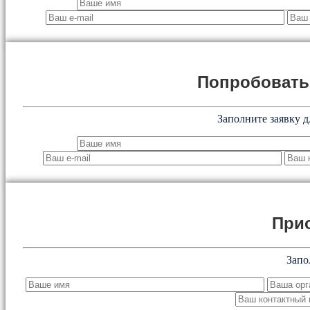
Попробоват
Заполните заявку д
При
Запо