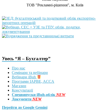
TOB "Рекламні-рішення", м. Київ
Увесь “Я – Бухгалтер”
Про нас
Семінари та вебінари
Вебінари iBuh
Програми IAPBE, ACCA
Магазин
Консультації
Спецвипуски iBuh-облік
NEW
Документи
NEW
Перейти до Google Gemini