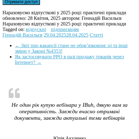
Нараховуємо відпусткові у 2025 році: практичні приклади
обновлено:
28 Квітня, 2025
автором:
Геннадій Васильєв
Нараховуємо відпусткові у 2025 році: практичні приклади
Tagged on:
відпускні
підприємцям
Геннадій Васильєв
29.04.2025
28.04.2025
Статті
←
Звіт про вакансії стане не обов’язковим: ці та інші
зміни у Законі №4353!
Як застосовувати РРО в разі продажу товарів через
Інтернет?
→
Не один рік купую вебінари у IBuh, дякую вам за
оперативність. Завжди вчасно отримані
документи, завжди актуальні теми вебінарів
Юлія Акуленко