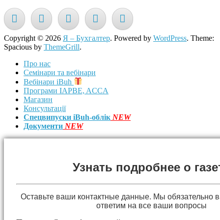
Copyright © 2026
Я – Бухгалтер
. Powered by
WordPress
. Theme:
Spacious by
ThemeGrill
.
Про нас
Семінари та вебінари
Вебінари iBuh
Програми IAPBE, ACCA
Магазин
Консультації
Спецвипуски iBuh-облік
NEW
Документи
NEW
Узнать подробнее о газе
Оставьте ваши контактные данные. Мы обязательно 
ответим на все ваши вопросы