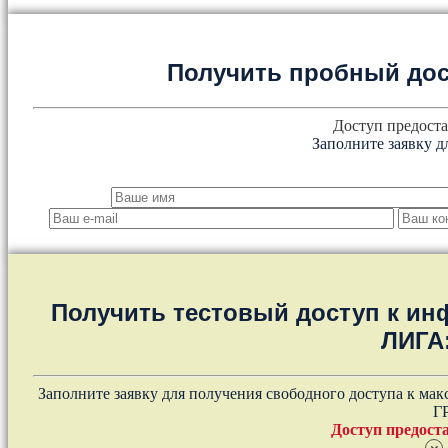
Получить пробный дос
Доступ предоста
Заполните заявку д
Получить тестовый доступ к и
ЛИГА
Заполните заявку для получения свободного доступа к ма
Г
Доступ предоста