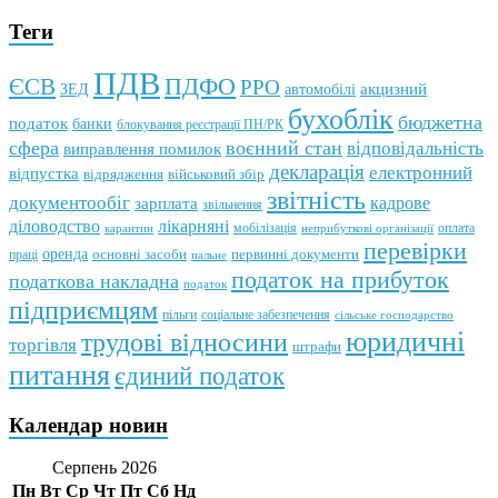
Теги
ПДВ
ПДФО
ЄСВ
РРО
автомобілі
акцизний
ЗЕД
бухоблік
бюджетна
податок
банки
блокування реєстрації ПН/РК
сфера
воєнний стан
відповідальність
виправлення помилок
декларація
електронний
відпустка
відрядження
військовий збір
звітність
документообіг
зарплата
кадрове
звільнення
лікарняні
діловодство
мобілізація
оплата
карантин
неприбуткові організації
перевірки
оренда
первинні документи
праці
основні засоби
пальне
податок на прибуток
податкова накладна
податок
підприємцям
пільги
соціальне забезпечення
сільське господарство
юридичні
трудові відносини
торгівля
штрафи
питання
єдиний податок
Календар новин
Серпень 2026
Пн
Вт
Ср
Чт
Пт
Сб
Нд