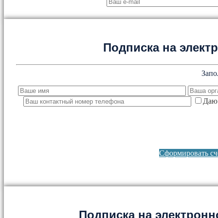
Подписка на элект
Запо
Даю 
Сформировать сче
Подписка на электронно