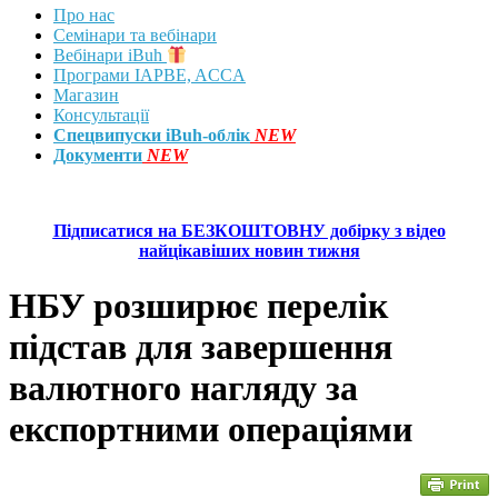
Про нас
Семінари та вебінари
Вебінари iBuh
Програми IAPBE, ACCA
Магазин
Консультації
Спецвипуски iBuh-облік
NEW
Документи
NEW
Підписатися на БЕЗКОШТОВНУ добірку з відео
найцікавіших новин тижня
НБУ розширює перелік
підстав для завершення
валютного нагляду за
експортними операціями