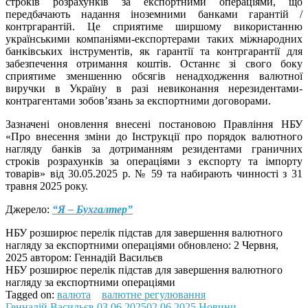
строків розрахунків за експортними операціями, що
передбачають надання іноземними банками гарантій /
контргарантій. Це сприятиме ширшому використанню
українськими компаніями-експортерами таких міжнародних
банківських інструментів, як гарантії та контргарантії для
забезпечення отримання коштів. Останнє зі свого боку
сприятиме зменшенню обсягів ненадходження валютної
виручки в Україну в разі невиконання нерезидентами-
контрагентами зобов’язань за експортними договорами.
Зазначені оновлення внесені постановою Правління НБУ
«Про внесення зміни до Інструкції про порядок валютного
нагляду банків за дотриманням резидентами граничних
строків розрахунків за операціями з експорту та імпорту
товарів» від 30.05.2025 р. № 59 та набирають чинності з 31
травня 2025 року.
Джерело:
“Я – Бухгалтер”
НБУ розширює перелік підстав для завершення валютного
нагляду за експортними операціями
обновлено:
2 Червня,
2025
автором:
Геннадій Васильєв
НБУ розширює перелік підстав для завершення валютного
нагляду за експортними операціями
Tagged on:
валюта
валютне регулювання
Геннадій Васильєв
03.06.2025
02.06.2025
Новини