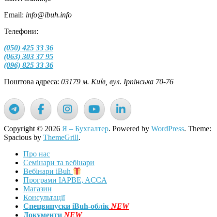
Email:
info@ibuh.info
Телефони:
(050) 425 33 36
(063) 303 37 95
(096) 825 33 36
Поштова адреса:
03179 м. Київ, вул. Ірпінська 70-76
Copyright © 2026
Я – Бухгалтер
. Powered by
WordPress
. Theme:
Spacious by
ThemeGrill
.
Про нас
Семінари та вебінари
Вебінари iBuh
Програми IAPBE, ACCA
Магазин
Консультації
Спецвипуски iBuh-облік
NEW
Документи
NEW