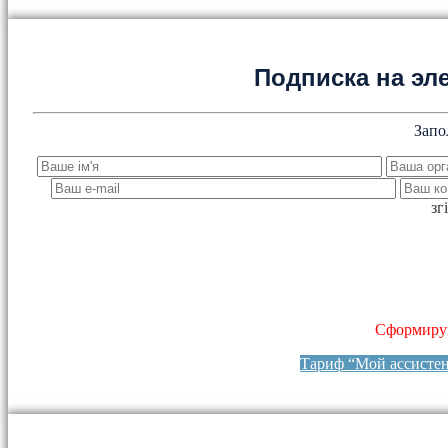
Подписка на эл
Запо
зг
Сформируй
Тариф “Мой ассисте