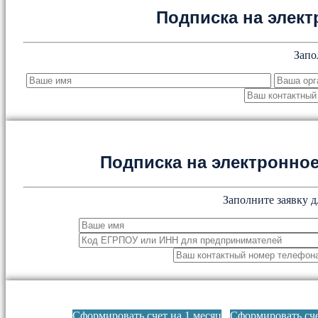
Подписка на элект
Запо
Подписка на электронн
Заполните заявку д
Сформировать счет на 1 месяц
Сформировать сче