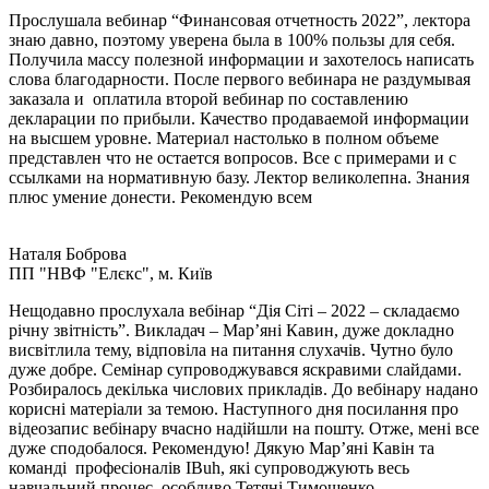
Прослушала вебинар “Финансовая отчетность 2022”, лектора
знаю давно, поэтому уверена была в 100% пользы для себя.
Получила массу полезной информации и захотелось написать
слова благодарности. После первого вебинара не раздумывая
заказала и оплатила второй вебинар по составлению
декларации по прибыли. Качество продаваемой информации
на высшем уровне. Материал настолько в полном объеме
представлен что не остается вопросов. Все с примерами и с
ссылками на нормативную базу. Лектор великолепна. Знания
плюс умение донести. Рекомендую всем
Наталя Боброва
ПП "НВФ "Елєкс", м. Київ
Нещодавно прослухала вебінар “Дія Сіті – 2022 – складаємо
річну звітність”. Викладач – Мар’яні Кавин, дуже докладно
висвітлила тему, відповіла на питання слухачів. Чутно було
дуже добре. Семінар супроводжувався яскравими слайдами.
Розбиралось декілька числових прикладів. До вебінару надано
корисні матеріали за темою. Наступного дня посилання про
відеозапис вебінару вчасно надійшли на пошту. Отже, мені все
дуже сподобалося. Рекомендую! Дякую Мар’яні Кавін та
команді професіоналів IBuh, які супроводжують весь
навчальний процес, особливо Тетяні Тимощенко