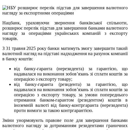
Нацбанк, ураховуючи звернення банківської спільноти,
розширює перелік підстав для завершення банками валютного
нагляду за операціями українських компаній з експорту
товарів.
З 31 травня 2025 року банки матимуть змогу завершити такий
валютний нагляд на підставі надходження на рахунок компанії
в банку коштів:
від банку-гаранта (нерезидента) за гарантією, що
надавалася на виконання зобов’язань зі сплати коштів за
операцією з експорту товару;
від банку-гаранта (резидента) за гарантією, що
надавалася на виконання зобов’язань зі сплати коштів за
операцією з експорту товару, за умови попереднього
отримання банком-гарантом (резидентом) коштів в
іноземній валюті від банку-контргаранта (нерезидента)
проти вимоги за такою контргарантією.
Зміни унормовують правове поле для завершення банками
валютного нагляду за дотриманням резидентами граничних