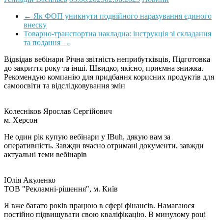
←
Як ФОП уникнути подвійного нарахування єдиного
внеску
Товарно-транспортна накладна: інструкція зі складання
та подання
→
Відвідав вебінари Річна звітність неприбутківців, Підготовка
до закриття року та інші. Швидко, якісно, приємна знижка.
Рекомендую компанію для придбання корисних продуктів для
самоосвіти та відслідковування змін
Колесніков Ярослав Сергійович
м. Херсон
Не один рік купую вебінари у IBuh, дякую вам за
оперативність. Завжди вчасно отримані документи, завжди
актуальні теми вебінарів
Юлія Акуленко
TOB "Рекламні-рішення", м. Київ
Я вже багато років працюю в сфері фінансів. Намагаюся
постійно підвищувати свою кваліфікацію. В минулому році