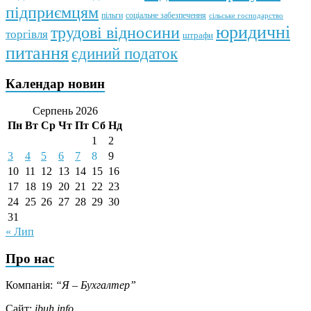
підприємцям
пільги
соціальне забезпечення
сільське господарство
юридичні
трудові відносини
торгівля
штрафи
питання
єдиний податок
Календар новин
Серпень 2026
Пн
Вт
Ср
Чт
Пт
Сб
Нд
1
2
3
4
5
6
7
8
9
10
11
12
13
14
15
16
17
18
19
20
21
22
23
24
25
26
27
28
29
30
31
« Лип
Про нас
Компанія:
“Я – Бухгалтер”
Сайт:
ibuh.info