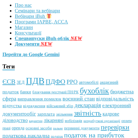
Про нас
Семінари та вебінари
Вебінари iBuh
Програми IAPBE, ACCA
Магазин
Консультації
Спецвипуски iBuh-облік
NEW
Документи
NEW
Перейти до Google Gemini
Теги
ПДВ
ПДФО
ЄСВ
РРО
автомобілі
акцизний
ЗЕД
бухоблік
бюджетна
податок
банки
блокування реєстрації ПН/РК
сфера
воєнний стан
відповідальність
виправлення помилок
декларація
електронний
відпустка
відрядження
військовий збір
звітність
документообіг
зарплата
кадрове
звільнення
лікарняні
діловодство
мобілізація
оплата
карантин
неприбуткові організації
перевірки
оренда
первинні документи
праці
основні засоби
пальне
податок на прибуток
податкова накладна
податок