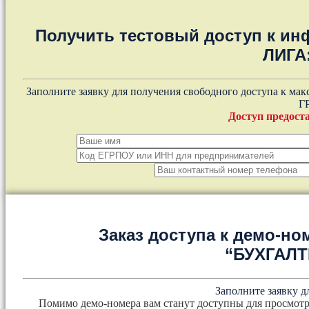
Получить тестовый доступ к и
ЛИГА
Заполните заявку для получения свободного доступа к ма
Г
Доступ предоста
Заказ доступа к демо-но
“БУХГАЛ
Заполните заявку д
Помимо демо-номера вам станут доступны для просмотр