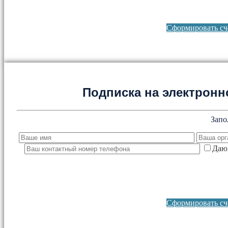
Сформировать сче
Подписка на электронно
Запо
Даю 
Сформировать сче