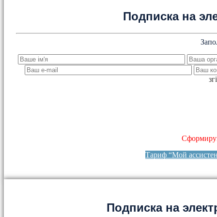
Подписка на эл
Запо
зг
Сформируй
Тариф “Мой ассисте
Подписка на элект