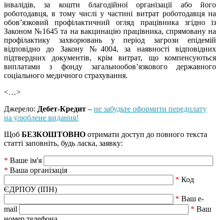
інвалідів, за кошти благодійної організації або його
роботодавця, в тому числі у частині витрат роботодавця на
обов’язковий профілактичний огляд працівника згідно із
Законом №1645 та на вакцинацію працівника, спрямовану на
профілактику захворювань у період загрози епідемій
відповідно до Закону №4004, за наявності відповідних
підтвердних документів, крім витрат, що компенсуються
виплатами з фонду загальнообов’язкового державного
соціального медичного страхування.
<…>
Джерело:
Дебет-Кредит
–
не забудьте оформити передплату
на улюблене видання!
Щоб
БЕЗКОШТОВНО
отримати доступ до повного текста
статті заповніть, будь ласка, заявку:
*
Ваше ім'я
*
Ваша організація
*
Код
ЄДРПОУ (ІПН)
*
Ваш e-
mail
*
Ваш
номер телефона