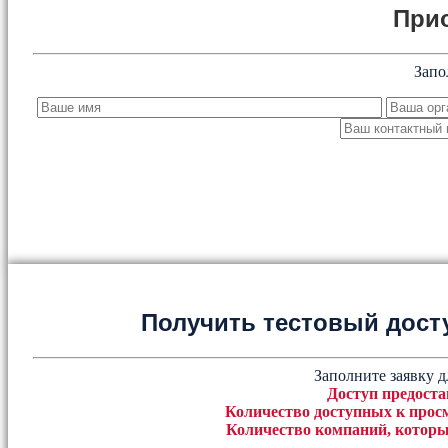
При
Запо
Получить тестовый дост
Заполните заявку д
Доступ предоста
Количество доступных к просм
Количество компаний, которы