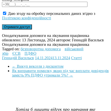
Даю згоду на обробку персональних даних згідно з
Політикою конфіденційності
Оподаткування допомоги на лікування працівника
обновлено:
13 Листопада, 2024
автором:
Геннадій Васильєв
Оподаткування допомоги на лікування працівника
Tagged on:
безповоротна допомога
військовий
збір
ЄСВ
ПДФО
Геннадій Васильєв
14.11.2024
13.11.2024
Статті
←
Викуп векселя з дисконтом
Як виправити помилку, якщо під час виплати дивідендів
замість 9% ПДФО утримали 5%?
→
Хотіла б лишити відгук про навчання яке