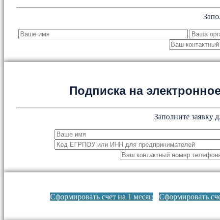
Запо
Подписка на электронн
Заполните заявку д
Сформировать счет на 1 месяц
Сформировать сче