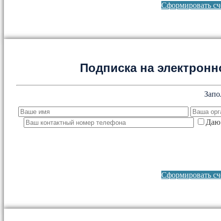
Сформировать сче
Подписка на электронно
Запо
Даю 
Сформировать сче