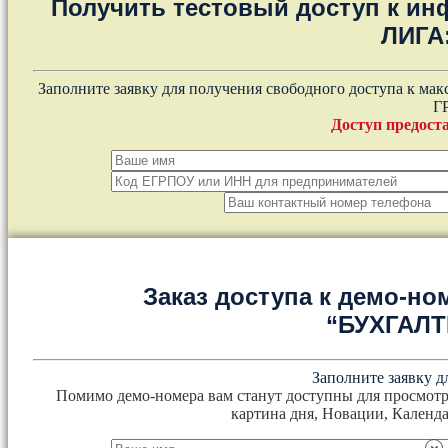
Получить тестовый доступ к и
ЛИГА
Заполните заявку для получения свободного доступа к ма
Г
Доступ предоста
Заказ доступа к демо-но
“БУХГАЛ
Заполните заявку д
Помимо демо-номера вам станут доступны для просмотр
картина дня, Новации, Календа