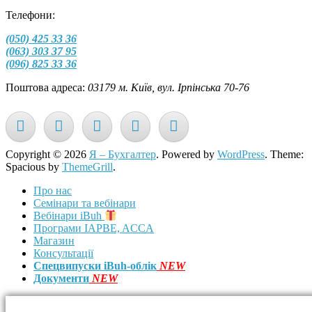
Телефони:
(050) 425 33 36
(063) 303 37 95
(096) 825 33 36
Поштова адреса:
03179 м. Київ, вул. Ірпінська 70-76
Copyright © 2026
Я – Бухгалтер
. Powered by
WordPress
. Theme:
Spacious by
ThemeGrill
.
Про нас
Семінари та вебінари
Вебінари iBuh
Програми IAPBE, ACCA
Магазин
Консультації
Спецвипуски iBuh-облік
NEW
Документи
NEW