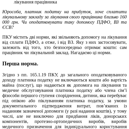
лікування працівника
Юрособа, платник податку на прибуток, хоче сплатити
лікувальному закладу за лікування свого працівника близько 160
000 грн. Чи оподатковувати таку допомогу ПДФО, ВЗ та
ЄСВ?
ПКУ містить дві норми, які звільняють допомогу на лікування
від сплати ПДФО, а отже, і від ВЗ. Яку з них застосовувати,
залежить від того, хто безпосередньо отримає кошти: сам
працівник чи лікувальний заклад. Нагадаємо ці норми.
Перша норма.
Згідно з пп. 165.1.19 ПКУ, до загального оподатковуваного
доходу платника податку не включаються кошти або вартість
майна (послуг), що надаються як допомога на лікування та
медичне обслуговування платника податку або члена сім’ї
фізособи першого ступеня споріднення, дитини, яка перебуває
під опікою або піклуванням платника податку, за умови
документального підтвердження витрат, пов’язаних із
наданням зазначеної допомоги (у разі надання коштів), у тому
числі, але не виключно для придбання ліків, донорських
компонентів, протезно-ортопедичних виробів, виробів
медичного призначення для індивідуального користування