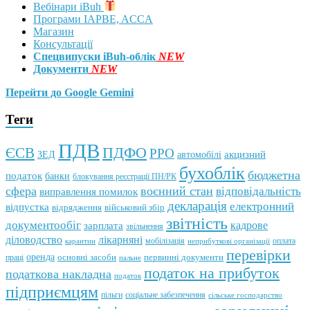
Вебінари iBuh
Програми IAPBE, ACCA
Магазин
Консультації
Спецвипуски iBuh-облік
NEW
Документи
NEW
Перейти до Google Gemini
Теги
ПДВ
ПДФО
ЄСВ
РРО
автомобілі
акцизний
ЗЕД
бухоблік
бюджетна
податок
банки
блокування реєстрації ПН/РК
сфера
воєнний стан
відповідальність
виправлення помилок
декларація
електронний
відпустка
відрядження
військовий збір
звітність
документообіг
зарплата
кадрове
звільнення
лікарняні
діловодство
мобілізація
оплата
карантин
неприбуткові організації
перевірки
оренда
первинні документи
праці
основні засоби
пальне
податок на прибуток
податкова накладна
податок
підприємцям
пільги
соціальне забезпечення
сільське господарство