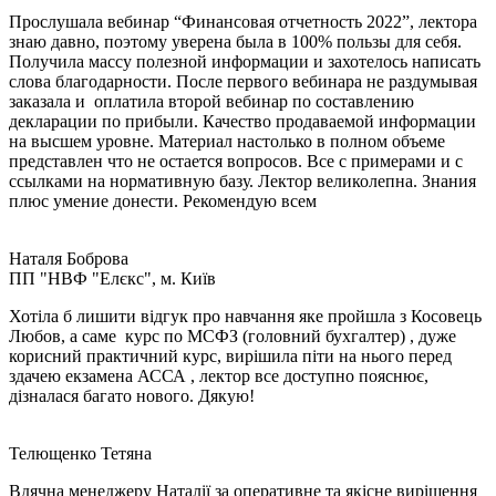
Прослушала вебинар “Финансовая отчетность 2022”, лектора
знаю давно, поэтому уверена была в 100% пользы для себя.
Получила массу полезной информации и захотелось написать
слова благодарности. После первого вебинара не раздумывая
заказала и оплатила второй вебинар по составлению
декларации по прибыли. Качество продаваемой информации
на высшем уровне. Материал настолько в полном объеме
представлен что не остается вопросов. Все с примерами и с
ссылками на нормативную базу. Лектор великолепна. Знания
плюс умение донести. Рекомендую всем
Наталя Боброва
ПП "НВФ "Елєкс", м. Київ
Хотіла б лишити відгук про навчання яке пройшла з Косовець
Любов, а саме курс по МСФЗ (головний бухгалтер) , дуже
корисний практичний курс, вирішила піти на нього перед
здачею екзамена АССА , лектор все доступно пояснює,
дізналася багато нового. Дякую!
Телющенко Тетяна
Вдячна менеджеру Наталії за оперативне та якісне вирішення