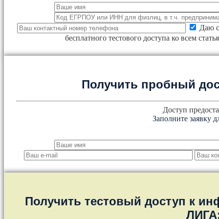
Даю с
бесплатного тестового доступа ко всем стат
Получить пробный дос
Доступ предоста
Заполните заявку д
Получить тестовый доступ к и
ЛИГА