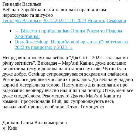
Геннадій Васильєв
Вебінар. Заробітна плата та виплати працівникам:
нараховуємо та звітуємо
Геннадій Васильєв
30.12.2022
11.01.2023
Новини
,
Семінари
←
Вітаємо з прийдешніми Новим Роком та Різдвом
Христовим!
Онлайн-семінар. Неприбуткові організації: звітуємо за
2022 та працюємо у 2023
→
Нещодавно прослухала вебінар “Дія Сіті – 2022 – складаємо
річну звітність”. Викладач – Мар’яні Кавин, дуже докладно
висвітлила тему, відповіла на питання слухачів. Чутно було
дуже добре. Семінар супроводжувався яскравими слайдами.
Розбиралось декілька числових прикладів. До вебінару надано
корисні матеріали за темою. Наступного дня посилання про
відеозапис вебінару вчасно надійшли на пошту. Отже, мені все
дуже сподобалося. Рекомендую! Дякую Мар’яні Кавін та
команді професіоналів IBuh, які супроводжують весь
навчальний процес, особливо Тетяні Тимощенко
Даніхно Ганна Володимирівна
м. Київ