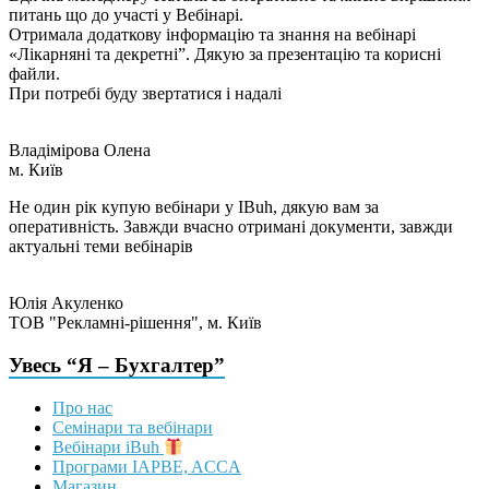
питань що до участі у Вебінарі.
Отримала додаткову інформацію та знання на вебінарі
«Лікарняні та декретні”. Дякую за презентацію та корисні
файли.
При потребі буду звертатися і надалі
Владімірова Олена
м. Київ
Не один рік купую вебінари у IBuh, дякую вам за
оперативність. Завжди вчасно отримані документи, завжди
актуальні теми вебінарів
Юлія Акуленко
TOB "Рекламні-рішення", м. Київ
Увесь “Я – Бухгалтер”
Про нас
Семінари та вебінари
Вебінари iBuh
Програми IAPBE, ACCA
Магазин