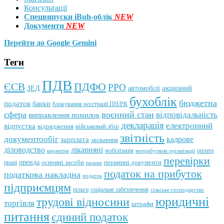
Консультації
Спецвипуски iBuh-облік
NEW
Документи
NEW
Перейти до Google Gemini
Теги
ПДВ
ПДФО
ЄСВ
РРО
автомобілі
акцизний
ЗЕД
бухоблік
бюджетна
податок
банки
блокування реєстрації ПН/РК
сфера
воєнний стан
відповідальність
виправлення помилок
декларація
електронний
відпустка
відрядження
військовий збір
звітність
документообіг
зарплата
кадрове
звільнення
лікарняні
діловодство
мобілізація
оплата
карантин
неприбуткові організації
перевірки
оренда
первинні документи
праці
основні засоби
пальне
податок на прибуток
податкова накладна
податок
підприємцям
пільги
соціальне забезпечення
сільське господарство
юридичні
трудові відносини
торгівля
штрафи
питання
єдиний податок