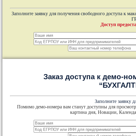
Заполните заявку для получения свободного доступа к ма
Г
Доступ предоста
Заказ доступа к демо-но
“БУХГАЛ
Заполните заявку д
Помимо демо-номера вам станут доступны для просмотр
картина дня, Новации, Календа