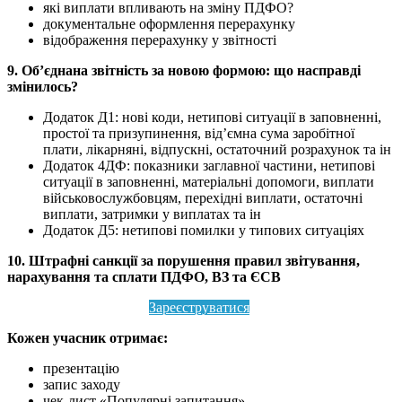
які виплати впливають на зміну ПДФО?
документальне оформлення перерахунку
відображення перерахунку у звітності
9. Об’єднана звітність за новою формою: що насправді
змінилось?
Додаток Д1: нові коди, нетипові ситуації в заповненні,
простої та призупинення, від’ємна сума заробітної
плати, лікарняні, відпускні, остаточний розрахунок та ін
Додаток 4ДФ: показники заглавної частини, нетипові
ситуації в заповненні, матеріальні допомоги, виплати
військовослужбовцям, перехідні виплати, остаточні
виплати, затримки у виплатах та ін
Додаток Д5: нетипові помилки у типових ситуаціях
10. Штрафні санкції за порушення правил звітування,
нарахування та сплати ПДФО, ВЗ та ЄСВ
Зареєструватися
Кожен учасник отримає:
презентацію
запис заходу
чек-лист «Популярні запитання»