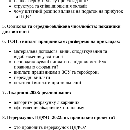
на що звернути увагу при складанні?
структура та співвідношення окладів
чому штатний розпис впливає на податок на прибуток
та ПДВ?
5. Облікова та середньооблікова чисельність: показники
для звітності
6. ТОП-5 виплат працівникам: розберемо на прикладах:
матеріальна допомога: види, оподаткування та
відображення у звітності
неоподатковувані виплати на підприємстві: як
правильно оформити?
виплати працівникам в ЗСУ та теробороні
перехідні виплати
остаточні виплати при звільненні
7. Лікарняні-2023: реальні зміни:
алгоритм розрахунку лікарняних
оформлення лікарняних по-новому
8. Перерахунок ПДФО -2022: як правильно провести?
хто проводить перерахунок ПДФО?