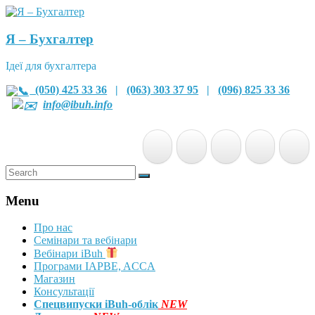
Я – Бухгалтер
Ідеї для бухгалтера
(050) 425 33 36
|
(063) 303 37 95
|
(096) 825 33 36
info@ibuh.info
Menu
Про нас
Семінари та вебінари
Вебінари iBuh
Програми IAPBE, ACCA
Магазин
Консультації
Спецвипуски iBuh-облік
NEW