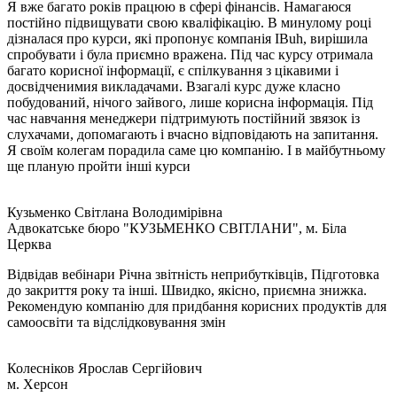
Я вже багато років працюю в сфері фінансів. Намагаюся
постійно підвищувати свою кваліфікацію. В минулому році
дізналася про курси, які пропонує компанія IBuh, вирішила
спробувати і була приємно вражена. Під час курсу отримала
багато корисної інформації, є спілкування з цікавими і
досвідченимия викладачами. Взагалі курс дуже класно
побудований, нічого зайвого, лише корисна інформація. Під
час навчання менеджери підтримують постійний звязок із
слухачами, допомагають і вчасно відповідають на запитання.
Я своїм колегам порадила саме цю компанію. І в майбутньому
ще планую пройти інші курси
Кузьменко Світлана Володимірівна
Адвокатське бюро "КУЗЬМЕНКО СВІТЛАНИ", м. Біла
Церква
Відвідав вебінари Річна звітність неприбутківців, Підготовка
до закриття року та інші. Швидко, якісно, приємна знижка.
Рекомендую компанію для придбання корисних продуктів для
самоосвіти та відслідковування змін
Колесніков Ярослав Сергійович
м. Херсон