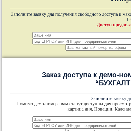
×
Заполните заявку для получения свободного доступа к ма
Г
Доступ предоста
Заказ доступа к демо-но
“БУХГАЛ
Заполните заявку д
Помимо демо-номера вам станут доступны для просмотр
картина дня, Новации, Календа