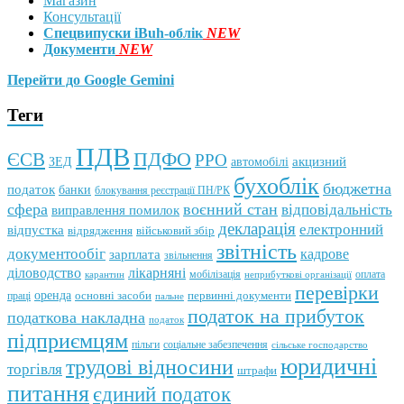
Магазин
Консультації
Спецвипуски iBuh-облік
NEW
Документи
NEW
Перейти до Google Gemini
Теги
ПДВ
ПДФО
ЄСВ
РРО
автомобілі
акцизний
ЗЕД
бухоблік
бюджетна
податок
банки
блокування реєстрації ПН/РК
сфера
воєнний стан
відповідальність
виправлення помилок
декларація
електронний
відпустка
відрядження
військовий збір
звітність
документообіг
зарплата
кадрове
звільнення
лікарняні
діловодство
мобілізація
оплата
карантин
неприбуткові організації
перевірки
оренда
первинні документи
праці
основні засоби
пальне
податок на прибуток
податкова накладна
податок
підприємцям
пільги
соціальне забезпечення
сільське господарство
юридичні
трудові відносини
торгівля
штрафи
питання
єдиний податок