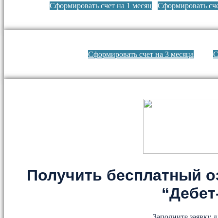
Сформировать счет на 1 месяц
Сформировать сче
Сформировать счет на 3 месяца
С
Получить бесплатный о
“Дебет
Заполните заявку д