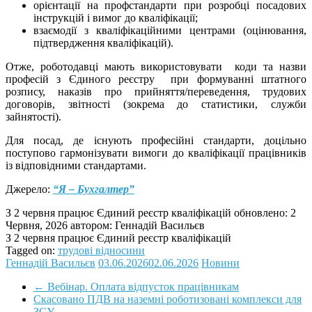
орієнтації на профстандарти при розробці посадових
інструкцій і вимог до кваліфікації;
взаємодії з кваліфікаційними центрами (оцінювання,
підтвердження кваліфікацій).
Отже, роботодавці мають використовувати коди та назви
професій з Єдиного реєстру при формуванні штатного
розпису, наказів про прийняття/переведення, трудових
договорів, звітності (зокрема до статистики, служби
зайнятості).
Для посад, де існують професійні стандарти, доцільно
поступово гармонізувати вимоги до кваліфікації працівників
із відповідними стандартами.
Джерело:
“Я – Бухгалтер”
З 2 червня працює Єдиний реєстр кваліфікацій
обновлено:
2
Червня, 2026
автором:
Геннадій Васильєв
З 2 червня працює Єдиний реєстр кваліфікацій
Tagged on:
трудові відносини
Геннадій Васильєв
03.06.2026
02.06.2026
Новини
←
Вебінар. Оплата відпусток працівникам
Скасовано ПДВ на наземні роботизовані комплекси для
ЗСУ
→