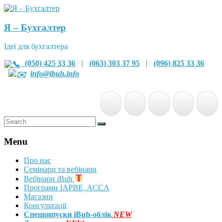
Я – Бухгалтер
Ідеї для бухгалтера
(050) 425 33 36
|
(063) 303 37 95
|
(096) 825 33 36
info@ibuh.info
Menu
Про нас
Семінари та вебінари
Вебінари iBuh
Програми IAPBE, ACCA
Магазин
Консультації
Спецвипуски iBuh-облік
NEW