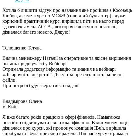
Хотіла б лишити відгук про навчання яке пройшла з Косовець
Любов, а саме курс по МСФЗ (головний бухгалтер) , дуже
корисний практичний курс, вирішила піти на нього перед
здачею екзамена АССА , лектор все доступно пояснює,
дізналася багато нового. Дякую!
Телющенко Тетяна
Вдячна менеджеру Наталії за оперативне та якісне вирішення
питань що до участі у Вебінарі.
Отримала додаткову інформацію та знання на вебінарі
«Лікарняні та декретні”. Дякую за презентацію та корисні
файли.
При потребі буду звертатися і надалі
Владімірова Олена
м. Київ
Я вже багато років працюю в сфері фінансів. Намагаюся
постійно підвищувати свою кваліфікацію. В минулому році
дізналася про курси, які пропонує компанія IBuh, вирішила
спробувати і була приємно вражена. Під час курсу отримала