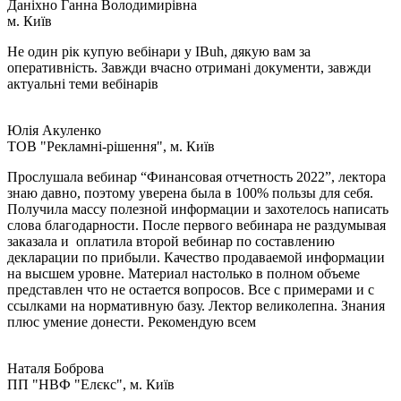
Даніхно Ганна Володимирівна
м. Київ
Не один рік купую вебінари у IBuh, дякую вам за
оперативність. Завжди вчасно отримані документи, завжди
актуальні теми вебінарів
Юлія Акуленко
TOB "Рекламні-рішення", м. Київ
Прослушала вебинар “Финансовая отчетность 2022”, лектора
знаю давно, поэтому уверена была в 100% пользы для себя.
Получила массу полезной информации и захотелось написать
слова благодарности. После первого вебинара не раздумывая
заказала и оплатила второй вебинар по составлению
декларации по прибыли. Качество продаваемой информации
на высшем уровне. Материал настолько в полном объеме
представлен что не остается вопросов. Все с примерами и с
ссылками на нормативную базу. Лектор великолепна. Знания
плюс умение донести. Рекомендую всем
Наталя Боброва
ПП "НВФ "Елєкс", м. Київ