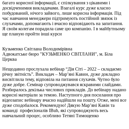
багато корисної інформації, є спілкування з цікавими і
досвідченимия викладачами. Взагалі курс дуже класно
побудований, нічого зайвого, лише корисна інформація. Під
час навчання менеджери підтримують постійний звязок із
слухачами, допомагають і вчасно відповідають на запитання.
Я своїм колегам порадила саме цю компанію. І в майбутньому
ще планую пройти інші курси
Кузьменко Світлана Володимірівна
Адвокатське бюро "КУЗЬМЕНКО СВІТЛАНИ", м. Біла
Церква
Нещодавно прослухала вебінар “Дія Сіті – 2022 – складаємо
річну звітність”. Викладач – Мар’яні Кавин, дуже докладно
висвітлила тему, відповіла на питання слухачів. Чутно було
дуже добре. Семінар супроводжувався яскравими слайдами.
Розбиралось декілька числових прикладів. До вебінару надано
корисні матеріали за темою. Наступного дня посилання про
відеозапис вебінару вчасно надійшли на пошту. Отже, мені все
дуже сподобалося. Рекомендую! Дякую Мар’яні Кавін та
команді професіоналів IBuh, які супроводжують весь
навчальний процес, особливо Тетяні Тимощенко