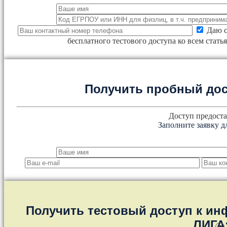
Даю с
бесплатного тестового доступа ко всем стат
Получить пробный дос
Доступ предоста
Заполните заявку д
Получить тестовый доступ к и
ЛИГА