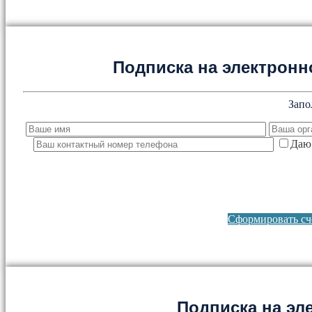
Подписка на электронно
Запо
Даю 
Сформировать сче
Подписка на эл