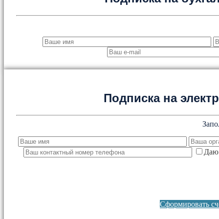
Подписка на элект
Запо
Даю 
Сформировать сче