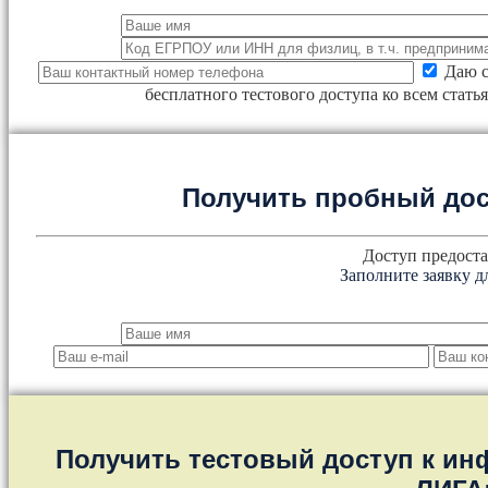
Даю с
бесплатного тестового доступа ко всем стат
Получить пробный дос
Доступ предоста
Заполните заявку д
Получить тестовый доступ к и