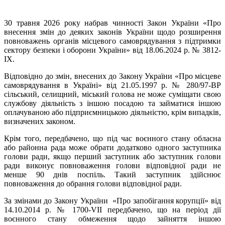
30 травня 2026 року набрав чинності Закон України «Про
внесення змін до деяких законів України щодо розширення
повноважень органів місцевого самоврядування з підтримки
сектору безпеки і оборони України» від 18.06.2024 р. № 3812-
IX.
Відповідно до змін, внесених до Закону України «Про місцеве
самоврядування в Україні» від 21.05.1997 р. № 280/97-ВР
сільський, селищний, міський голова не може суміщати свою
службову діяльність з іншою посадою та займатися іншою
оплачуваною або підприємницькою діяльністю, крім випадків,
визначених законом.
Крім того, передбачено, що під час воєнного стану обласна
або районна рада може обрати додатково одного заступника
голови ради, якщо перший заступник або заступник голови
ради виконує повноваження голови відповідної ради не
менше 90 днів поспіль. Такий заступник здійснює
повноваження до обрання голови відповідної ради.
За змінами до Закону України «Про запобігання корупції» від
14.10.2014 р. № 1700-VII передбачено, що на період дії
воєнного стану обмеження щодо зайняття іншою