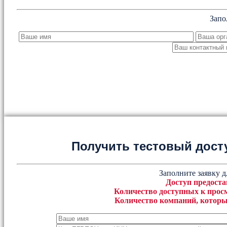
Запо
Получить тестовый дост
Заполните заявку д
Доступ предоста
Количество доступных к просм
Количество компаний, которы