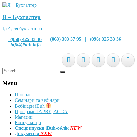
Я – Бухгалтер
Ідеї для бухгалтера
(050) 425 33 36
|
(063) 303 37 95
|
(096) 825 33 36
info@ibuh.info
Menu
Про нас
Семінари та вебінари
Вебінари iBuh
Програми IAPBE, ACCA
Магазин
Консультації
Спецвипуски iBuh-облік
NEW
Документи
NEW