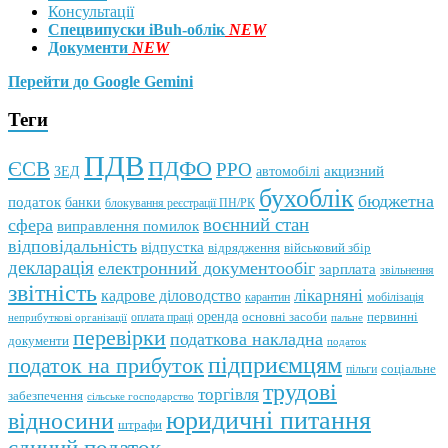
Консультації
Спецвипуски iBuh-облік
NEW
Документи
NEW
Перейти до Google Gemini
Теги
ПДВ
ПДФО
ЄСВ
РРО
автомобілі
акцизний
ЗЕД
бухоблік
бюджетна
податок
банки
блокування реєстрації ПН/РК
воєнний стан
сфера
виправлення помилок
відповідальність
відпустка
відрядження
військовий збір
декларація
електронний документообіг
зарплата
звільнення
звітність
кадрове діловодство
лікарняні
мобілізація
карантин
оренда
первинні
оплата праці
основні засоби
неприбуткові організації
пальне
перевірки
податкова накладна
документи
податок
підприємцям
податок на прибуток
пільги
соціальне
трудові
торгівля
забезпечення
сільське господарство
юридичні питання
відносини
штрафи