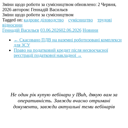
Зміни щодо роботи за сумісництвом
обновлено:
2 Червня,
2026
автором:
Геннадій Васильєв
Зміни щодо роботи за сумісництвом
Tagged on:
кадрове діловодство
сумісництво
трудові
відносини
Геннадій Васильєв
03.06.2026
02.06.2026
Новини
←
Скасовано ПДВ на наземні роботизовані комплекси
для ЗСУ
Право на податковий кредит після несвоєчасної
реєстрації податкової накладної
→
Не один рік купую вебінари у IBuh, дякую вам за
оперативність. Завжди вчасно отримані
документи, завжди актуальні теми вебінарів