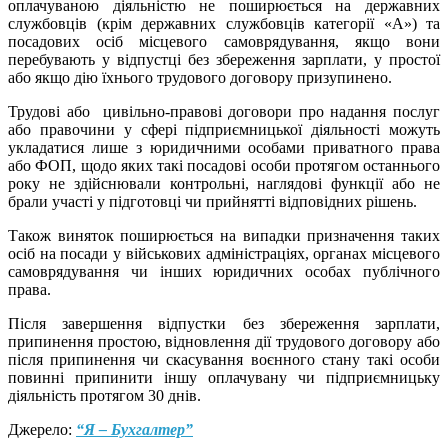
оплачуваною діяльністю не поширюється на державних
службовців (крім державних службовців категорії «А») та
посадових осіб місцевого самоврядування, якщо вони
перебувають у відпустці без збереження зарплати, у простої
або якщо дію їхнього трудового договору призупинено.
Трудові або цивільно-правові договори про надання послуг
або правочини у сфері підприємницької діяльності можуть
укладатися лише з юридичними особами приватного права
або ФОП, щодо яких такі посадові особи протягом останнього
року не здійснювали контрольні, наглядові функції або не
брали участі у підготовці чи прийнятті відповідних рішень.
Також виняток поширюється на випадки призначення таких
осіб на посади у військових адміністраціях, органах місцевого
самоврядування чи інших юридичних особах публічного
права.
Після завершення відпустки без збереження зарплати,
припинення простою, відновлення дії трудового договору або
після припинення чи скасування воєнного стану такі особи
повинні припинити іншу оплачувану чи підприємницьку
діяльність протягом 30 днів.
Джерело:
“Я – Бухгалтер”