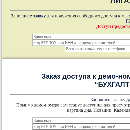
ЛИГА
Заполните заявку для получения свободного доступа к ма
Г
Доступ предоста
Заказ доступа к демо-но
“БУХГАЛ
Заполните заявку д
Помимо демо-номера вам станут доступны для просмотр
картина дня, Новации, Календа