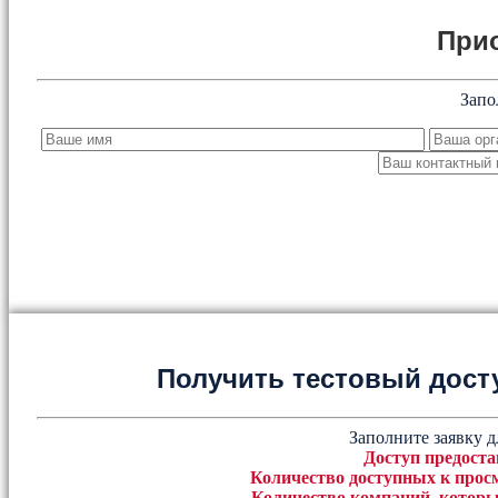
При
Запо
Получить тестовый дост
Заполните заявку д
Доступ предоста
Количество доступных к просм
Количество компаний, которы