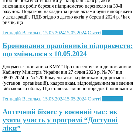
Щоб не показувати збитки у I кварталі 2024 р., акти
виконаних робіт березня підприємство перенесло на 39-й
рахунок. Податкові накладні за цими актами були відображені
у декларації з ПДВ згідно з датою актів у березні 2024 р. Чи є
ризик, що
Геннадій Васильєв
15.05.2024
15.05.2024
Статті
Read more
Бронювання працівників підприємств:
що змінилося з 10.05.2024
Документ: постанова КМУ “Про внесення змін до постанови
Кабінету Міністрів України від 27 січня 2023 р. № 76” від
08.05.2024 р. № 520 Кому читати: керівникам підприємств
(установ, організацій), кадровикам, відповідальним за ведення
військового обліку Що сталося: змінено порядок бронювання
Геннадій Васильєв
15.05.2024
15.05.2024
Статті
Read more
Аптечний бізнес у воєнний час: як
узяти участь у програмі “Доступні
ліки”