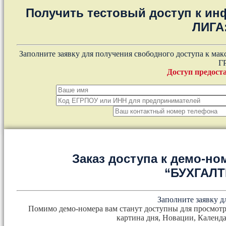
Получить тестовый доступ к и
ЛИГА
Заполните заявку для получения свободного доступа к ма
Г
Доступ предоста
Заказ доступа к демо-но
“БУХГАЛ
Заполните заявку д
Помимо демо-номера вам станут доступны для просмотр
картина дня, Новации, Календа