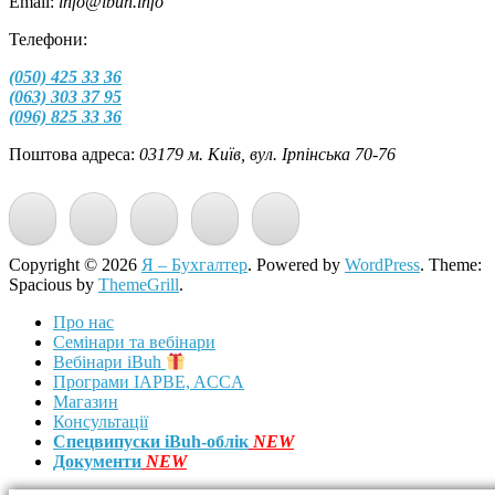
Email:
info@ibuh.info
Телефони:
(050) 425 33 36
(063) 303 37 95
(096) 825 33 36
Поштова адреса:
03179 м. Київ, вул. Ірпінська 70-76
Copyright © 2026
Я – Бухгалтер
. Powered by
WordPress
. Theme:
Spacious by
ThemeGrill
.
Про нас
Семінари та вебінари
Вебінари iBuh
Програми IAPBE, ACCA
Магазин
Консультації
Спецвипуски iBuh-облік
NEW
Документи
NEW