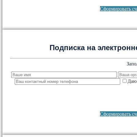
Сформировать сче
Подписка на электронно
Запо
Даю 
Сформировать сче