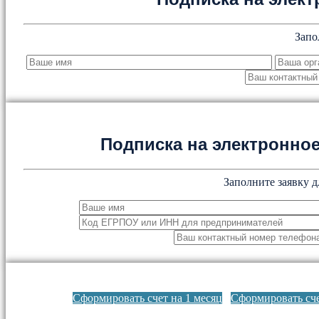
Запо
Подписка на электронн
Заполните заявку д
Сформировать счет на 1 месяц
Сформировать сче