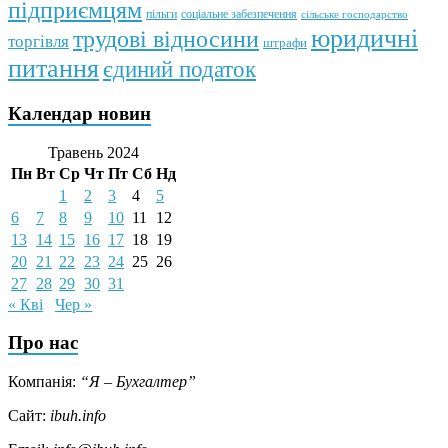
підприємцям
пільги
соціальне забезпечення
сільське господарство
юридичні
трудові відносини
торгівля
штрафи
питання
єдиний податок
Календар новин
Травень 2024
Пн
Вт
Ср
Чт
Пт
Сб
Нд
1
2
3
4
5
6
7
8
9
10
11
12
13
14
15
16
17
18
19
20
21
22
23
24
25
26
27
28
29
30
31
« Кві
Чер »
Про нас
Компанія:
“Я – Бухгалтер”
Сайт:
ibuh.info