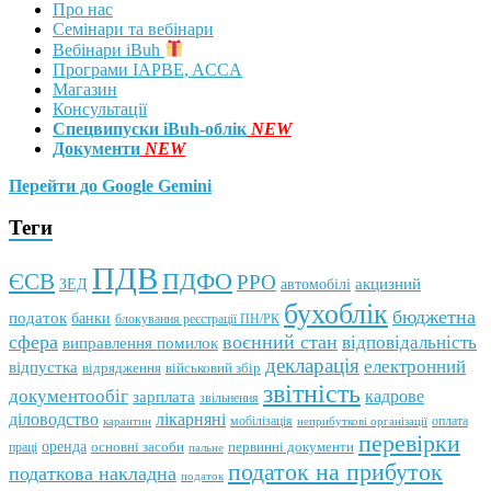
Про нас
Семінари та вебінари
Вебінари iBuh
Програми IAPBE, ACCA
Магазин
Консультації
Спецвипуски iBuh-облік
NEW
Документи
NEW
Перейти до Google Gemini
Теги
ПДВ
ПДФО
ЄСВ
РРО
автомобілі
акцизний
ЗЕД
бухоблік
бюджетна
податок
банки
блокування реєстрації ПН/РК
сфера
воєнний стан
відповідальність
виправлення помилок
декларація
електронний
відпустка
відрядження
військовий збір
звітність
документообіг
зарплата
кадрове
звільнення
лікарняні
діловодство
мобілізація
оплата
карантин
неприбуткові організації
перевірки
оренда
первинні документи
праці
основні засоби
пальне
податок на прибуток
податкова накладна
податок