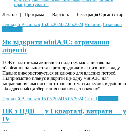
Лектор | Програма | Вартість | Реєстрація Організатор:
Геннадій Васильєв
15.05.2024
27.05.2024
Новини
,
Семінари
Read more
Як відкрити мініАЗС: отримання
ліцензії
ТОВ є платником акцизного податку, має ліцензію на
зберігання пального та є розпорядником акцизного складу.
Пальне використовується виключно для власних потреб.
Підприємство планує відкрити ще одну мініАЗС для
заправляння власного автотранспорту, за адресою, відмінною
від адреси місця зберігання пального, зазначеної
Геннадій Васильєв
15.05.2024
15.05.2024
Статті
Read more
ПК з ПДВ — у I кварталі, витрати — у
IV