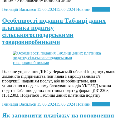
типом «Уточнюючий» помилки лише
Геннадій Васильєв
15.05.2024
15.05.2024
Новини
Read more
Особливості подання Таблиці даних
платника податку
сільськогосподарськими
товаровиробниками
Головне управління ДПС у Черкаській області інформує, якщо
діяльність підприємства пов’язана з вирощуванням с/г
продукції, наданням послуг, або виробництвом, для
уникнення в подальшому блокування кодів УКТЗЕД можна
подати Таблицю даних платника податку, форма j1312303,
f1312303. Подається Таблиця даних платника податку
Геннадій Васильєв
15.05.2024
15.05.2024
Новини
Read more
Як заповнити платіжку на поповнення